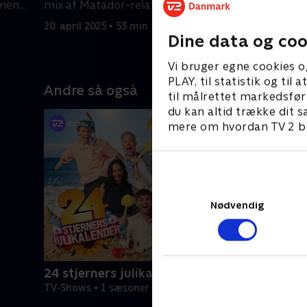
 men
mix af Matador-relaterede emner.
quiz med 
kamppro
20. april 2025 • 53 min
27. april 2
Dine data og coo
Vi bruger egne cookies o
PLAY, til statistik og ti
Andre så også
til målrettet markedsfør
du kan altid trække dit s
mere om hvordan TV 2 be
Nødvendig
24 stjerners julikalender
TV-Shows • 1 sæsoner