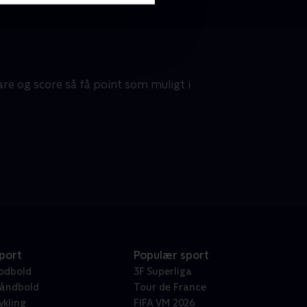
are og score så få point som muligt i
port
Populær sport
odbold
3F Superliga
åndbold
Tour de France
ykling
FIFA VM 2026