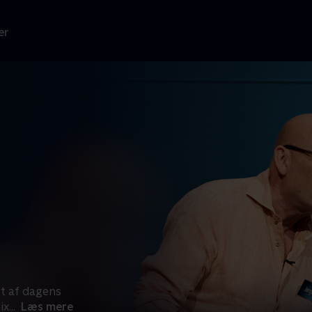
er
ét af dagens
ix
...
Læs mere