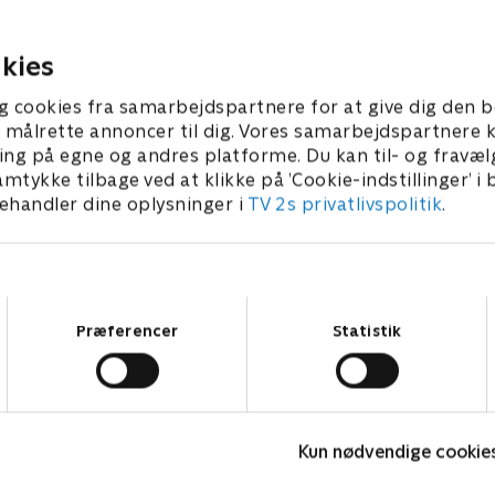
hovedstæder med havudsigt
kun fodbold på
bliver måske også plads til li
grammet.
025 • 59 min
kies
4. maj 2025 • 52 min
g cookies fra samarbejdspartnere for at give dig den b
l at målrette annoncer til dig. Vores samarbejdspartner
ing på egne og andres platforme. Du kan til- og fravæl
amtykke tilbage ved at klikke på ’Cookie-indstillinger’ i
handler dine oplysninger i
TV 2s privatlivspolitik
.
Samtykkevalg
Præferencer
Statistik
Danmarks dummeste
S
Kun nødvendige cookie
TV-Shows • 1 sæsoner
T