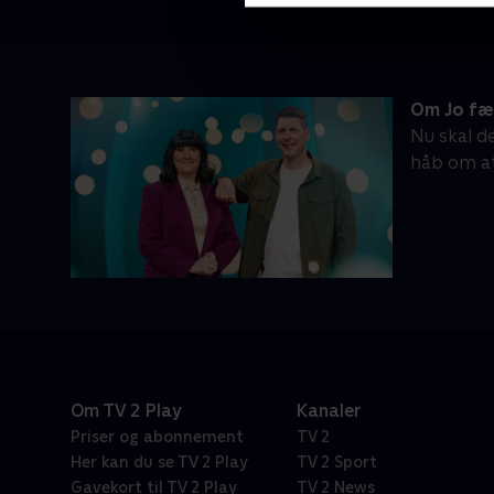
Om Jo fæ
Nu skal d
håb om at
Om TV 2 Play
Kanaler
Priser og abonnement
TV 2
Her kan du se TV 2 Play
TV 2 Sport
Gavekort til TV 2 Play
TV 2 News