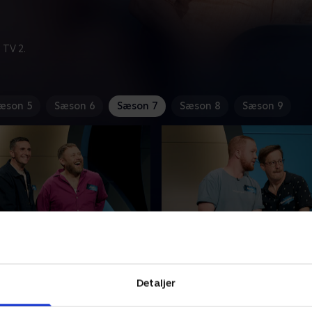
 TV 2.
æson 5
Sæson 6
Sæson 7
Sæson 8
Sæson 9
keste opstilling
6. Håndbold, hatte og
hovedstæder
dboldfans Jasper Ritz,
Detaljer
Vi skal mindes en række leg
Hammer og Lars Jørgensen
håndboldherrer og på tur ru
et sig med tre eksperter i en