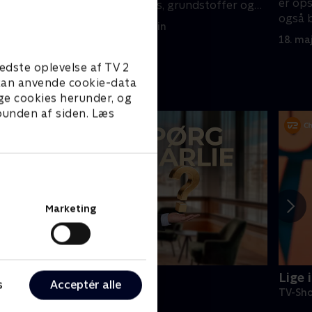
. Der
er ops
værdifulde brands, grundstoffer og
dt fysik.
også 
krydderurter.
11. maj 2025 • 51 min
par go
18. ma
edste oplevelse af TV 2
e kan anvende cookie-data
ge cookies herunder, og
 bunden af siden. Læs
Marketing
pørg Charlie
Lige 
s
Acceptér alle
V-Shows • 15 sæsoner
TV-Sho