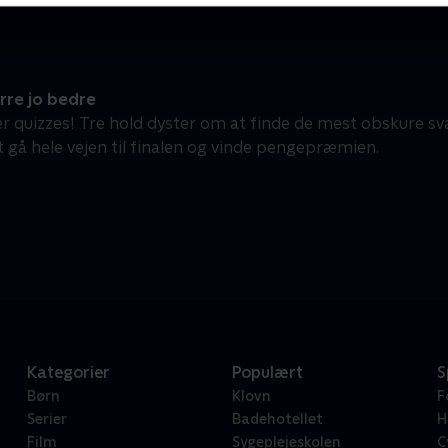
rre jo bedre
er quizzes! Tre hold dyster om at finde de mest obskure sv
 gå hele vejen til finalen og vinde pengepræmien.
Kategorier
Populært
S
Børn
Klovn
F
Serier
Badehotellet
H
Film
Sygeplejeskolen
C