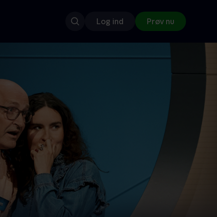
Log ind
Prøv nu