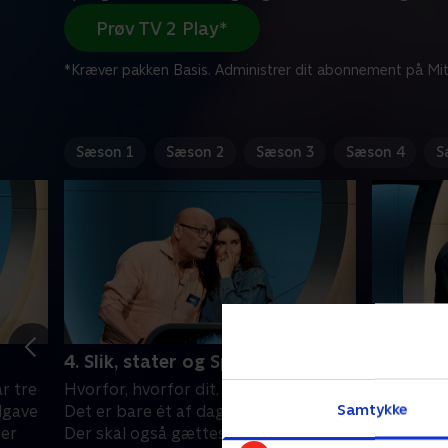
Prøv TV 2 Play*
*Kræver pakken Basis. Administrer dit abonnement på Mit
Sæson 1
Sæson 2
Sæson 3
Sæson 4
S
4. Slik, stater og Spørge-Jørgen
5. I stær
r tre
Hvorfor, hvorfor dit, og hvorfor dat?
De tre fo
Samtykke
dgave
Det er bare ét af dagens spørgsmål.
Mathias 
ger
Der skal også gættes ministre og et
har allier