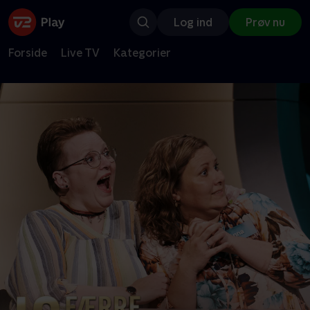
Log ind
Prøv nu
Forside
Live TV
Kategorier