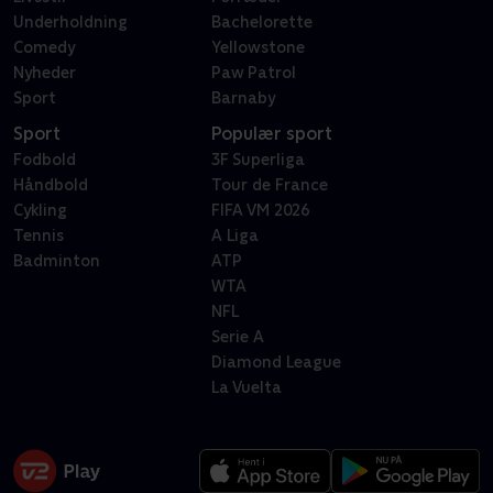
Underholdning
Bachelorette
Comedy
Yellowstone
Nyheder
Paw Patrol
Sport
Barnaby
Sport
Populær sport
Fodbold
3F Superliga
Håndbold
Tour de France
Cykling
FIFA VM 2026
Tennis
A Liga
Badminton
ATP
WTA
NFL
Serie A
Diamond League
La Vuelta