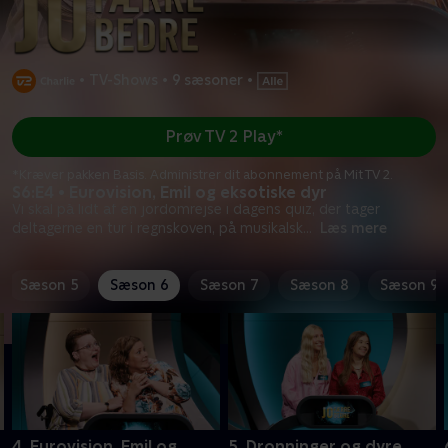
•
TV-Shows
•
9 sæsoner
•
Prøv TV 2 Play*
*Kræver pakken Basis. Administrer dit abonnement på Mit TV 2.
S6:E4 • Eurovision, Emil og eksotiske dyr
Vi skal på lidt af en jordomrejse i dagens quiz, der tager
deltagerne en tur i regnskoven, på musikalsk
...
Læs mere
Sæson 5
Sæson 6
Sæson 7
Sæson 8
Sæson 9
4. Eurovision, Emil og
5. Dronninger og dyre