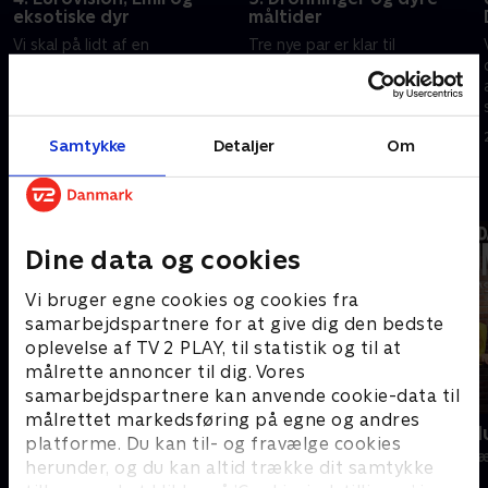
eksotiske dyr
måltider
Vi skal på lidt af en
Tre nye par er klar til
jordomrejse i dagens quiz, der
quizeventyr, hvor de møder
tager deltagerne en tur i
både dronninger og skurke. De
regnskoven, på musikalsk
skal på kulinarisk verdensturné
europatur, på øhop med færge
og på fodboldtur til sydens sol.
27. december 2024 • 51 min
28. december 2024 • 51 min
Samtykke
Detaljer
Om
og et smut til Lønneberg.
Andre så også
Dine data og cookies
Vi bruger egne cookies og cookies fra
samarbejdspartnere for at give dig den bedste
oplevelse af TV 2 PLAY, til statistik og til at
målrette annoncer til dig. Vores
samarbejdspartnere kan anvende cookie-data til
målrettet markedsføring på egne og andres
24 stjerners julikalender
Danmarks d
platforme. Du kan til- og fravælge cookies
TV-Shows • 1 sæsoner
TV-Shows • 1 s
herunder, og du kan altid trække dit samtykke