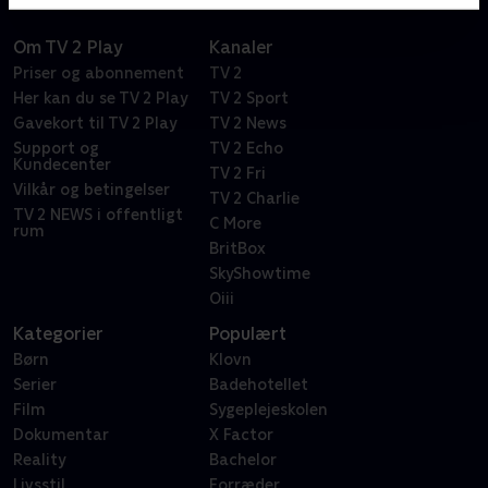
Om TV 2 Play
Kanaler
Priser og abonnement
TV 2
Her kan du se TV 2 Play
TV 2 Sport
Gavekort til TV 2 Play
TV 2 News
Support og
TV 2 Echo
Kundecenter
TV 2 Fri
Vilkår og betingelser
TV 2 Charlie
TV 2 NEWS i offentligt
C More
rum
BritBox
SkyShowtime
Oiii
Kategorier
Populært
Børn
Klovn
Serier
Badehotellet
Film
Sygeplejeskolen
Dokumentar
X Factor
Reality
Bachelor
Livsstil
Forræder