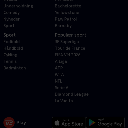
Underholdning
Bachelorette
Comedy
Yellowstone
Nyheder
Paw Patrol
Sport
Barnaby
Sport
Populær sport
Fodbold
3F Superliga
Håndbold
Tour de France
Cykling
FIFA VM 2026
Tennis
A Liga
Badminton
ATP
WTA
NFL
Serie A
Diamond League
La Vuelta