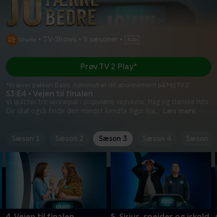
•
TV-Shows
•
9 sæsoner
•
Prøv TV 2 Play*
*Kræver pakken Basis. Administrer dit abonnement på Mit TV 2.
S3:E4 • Vejen til finalen
Vi quizzer tre vennepar i populære vejnavne, flag og danske hits.
De skal også finde den mindst kendte figur fra
...
Læs mere
Sæson 1
Sæson 2
Sæson 3
Sæson 4
Sæson 5
4. Vejen til finalen
5. Sirius, spejder og iskold