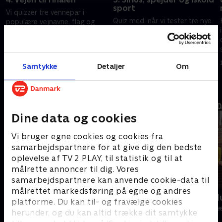
sport
Vi quizzer tre vennepar i
Quiz med, når vi tester tre nye
populære vejnavne, flag og
par i alt fra Tom Hanks-film og
danske hits. De skal også finde
det rød-hvide Danmark til
den mindst kendte figur fra
iskolde discipliner ved vinter-
Astrid Lindgrens univers i håb
1. november 2020 • 52 min
OL. Vinder nogen mon de
om at vinde.
8. november 2020 • 49 min
Samtykke
Detaljer
Om
50.000 kroner?
Andre så også
Dine data og cookies
Vi bruger egne cookies og cookies fra
samarbejdspartnere for at give dig den bedste
oplevelse af TV 2 PLAY, til statistik og til at
målrette annoncer til dig. Vores
samarbejdspartnere kan anvende cookie-data til
målrettet markedsføring på egne og andres
24 stjerners julikalender
Danmarks d
platforme. Du kan til- og fravælge cookies
TV-Shows • 1 sæsoner
TV-Shows • 1 s
herunder, og du kan altid trække dit samtykke