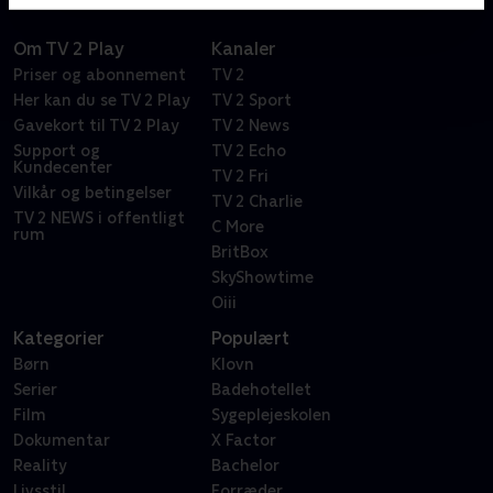
Om TV 2 Play
Kanaler
Priser og abonnement
TV 2
Her kan du se TV 2 Play
TV 2 Sport
Gavekort til TV 2 Play
TV 2 News
Support og
TV 2 Echo
Kundecenter
TV 2 Fri
Vilkår og betingelser
TV 2 Charlie
TV 2 NEWS i offentligt
C More
rum
BritBox
SkyShowtime
Oiii
Kategorier
Populært
Børn
Klovn
Serier
Badehotellet
Film
Sygeplejeskolen
Dokumentar
X Factor
Reality
Bachelor
Livsstil
Forræder