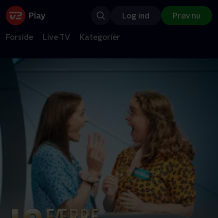
Log ind
Prøv nu
Forside
Live TV
Kategorier