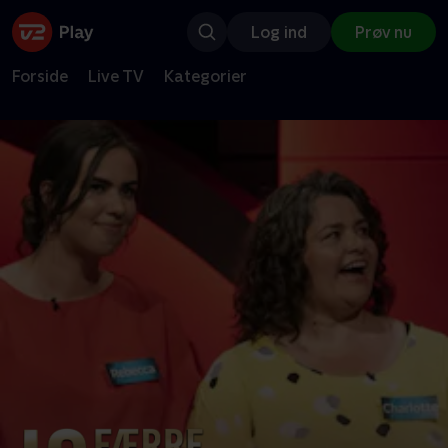
Log ind
Prøv nu
Forside
Live TV
Kategorier