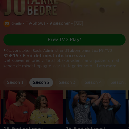
•
TV-Shows
•
9 sæsoner
•
Prøv TV 2 Play*
*Kræver pakken Basis. Administrer dit abonnement på Mit TV 2.
S2:E15 • Find det mest obskure svar
Det kræver en bred vifte af obskur viden, når vi quizzer om at
kende de mindst oplagte svar i kategorier som
...
Læs mere
Sæson 1
Sæson 2
Sæson 3
Sæson 4
Sæson 5
15. Find det mest
16. Find det mest