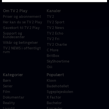
Om TV 2 Play
Kanaler
Priser og abonnement
TV 2
Her kan du se TV 2 Play
TV 2 Sport
Gavekort til TV 2 Play
TV 2 News
Support og
TV 2 Echo
Kundecenter
TV 2 Fri
Vilkår og betingelser
TV 2 Charlie
TV 2 NEWS i offentligt
C More
rum
BritBox
SkyShowtime
Oiii
Kategorier
Populært
Børn
Klovn
Serier
Badehotellet
Film
Sygeplejeskolen
Dokumentar
X Factor
Reality
Bachelor
Livsstil
Forræder