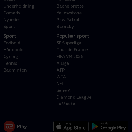
Underholdning
Bachelorette
Comedy
Yellowstone
Nyheder
Paw Patrol
Sport
Barnaby
Sport
Populær sport
Fodbold
3F Superliga
Håndbold
Tour de France
Cykling
FIFA VM 2026
Tennis
A Liga
Badminton
ATP
WTA
NFL
Serie A
Diamond League
La Vuelta