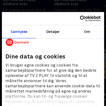
obskure svar
obskure svar
Det kræver en bred vifte af
Hvem ved mest om Star Wars,
obskur viden, når vi quizzer om
boybands og pigegrupper
at kende de mindst oplagte
samt superligahold? Tre par
svar i kategorier som
quizzer om at gå i finalen og få
å
amerikanske præsidentfruer og
chancen for at vinde 50.000
23. februar 2020 • 48 min
1. marts 2020 • 46 min
Samtykke
Detaljer
Om
lande på ækvator.
kroner.
Andre så også
Dine data og cookies
Vi bruger egne cookies og cookies fra
samarbejdspartnere for at give dig den bedste
oplevelse af TV 2 PLAY, til statistik og til at
målrette annoncer til dig. Vores
samarbejdspartnere kan anvende cookie-data til
målrettet markedsføring på egne og andres
24 stjerners julikalender
Danmarks d
platforme. Du kan til- og fravælge cookies
TV-Shows • 1 sæsoner
TV-Shows • 1 s
herunder, og du kan altid trække dit samtykke