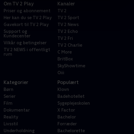
Om TV 2 Play
Kanaler
Priser og abonnement
TV 2
Her kan du se TV 2 Play
TV 2 Sport
Gavekort til TV 2 Play
TV 2 News
Support og
TV 2 Echo
Kundecenter
TV 2 Fri
Vilkår og betingelser
TV 2 Charlie
TV 2 NEWS i offentligt
C More
rum
BritBox
SkyShowtime
Oiii
Kategorier
Populært
Børn
Klovn
Serier
Badehotellet
Film
Sygeplejeskolen
Dokumentar
X Factor
Reality
Bachelor
Livsstil
Forræder
Underholdning
Bachelorette