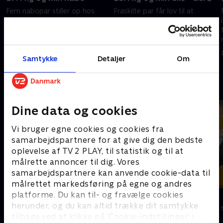
Fem nabopar stiller op hos
Fraskilte par får lov til at
Hans Pilgaard og kæmper om
indtage den varme stol. Der er
en plads i den varme stol. En
femten spørgsmål op til
million gode danske kroner står
millionen, tre livliner, men til
på højkant - dog til deling.
gengæld kun et rigtigt svar.
5. juni 2008 • 42 min
22. maj 2008 • 37 min
Samtykke
Detaljer
Om
Andre så også
Dine data og cookies
Vi bruger egne cookies og cookies fra
samarbejdspartnere for at give dig den bedste
oplevelse af TV 2 PLAY, til statistik og til at
målrette annoncer til dig. Vores
samarbejdspartnere kan anvende cookie-data til
målrettet markedsføring på egne og andres
platforme. Du kan til- og fravælge cookies
Hvem vil være millionær?
Lykkehjulet
herunder, og du kan altid trække dit samtykke
Quiz-shows • 4 sæsoner
Quiz-shows • 2
tilbage ved at klikke på ’Cookie-indstillinger’ i