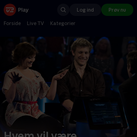
Log ind
Prøv nu
Forside
Live TV
Kategorier
Hvem vil være