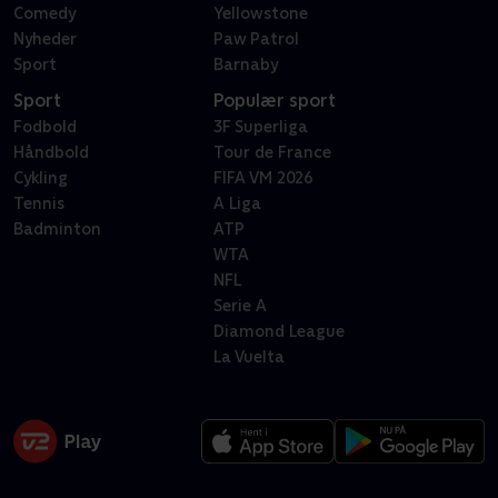
Comedy
Yellowstone
Nyheder
Paw Patrol
Sport
Barnaby
Sport
Populær sport
Fodbold
3F Superliga
Håndbold
Tour de France
Cykling
FIFA VM 2026
Tennis
A Liga
Badminton
ATP
WTA
NFL
Serie A
Diamond League
La Vuelta