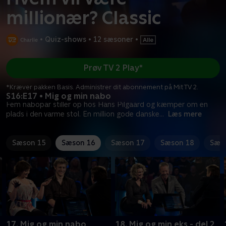
millionær? Classic
•
Quiz-shows
•
12 sæsoner
•
Prøv TV 2 Play*
*Kræver pakken Basis. Administrer dit abonnement på Mit TV 2.
S16:E17 • Mig og min nabo
Fem nabopar stiller op hos Hans Pilgaard og kæmper om en
plads i den varme stol. En million gode danske
...
Læs mere
Sæson 15
Sæson 16
Sæson 17
Sæson 18
Sæs
17. Mig og min nabo
18. Mig og min eks - del 2