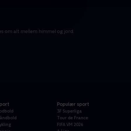
es om alt mellem himmel og jord.
port
Populær sport
odbold
3F Superliga
åndbold
Tour de France
ykling
FIFA VM 2026