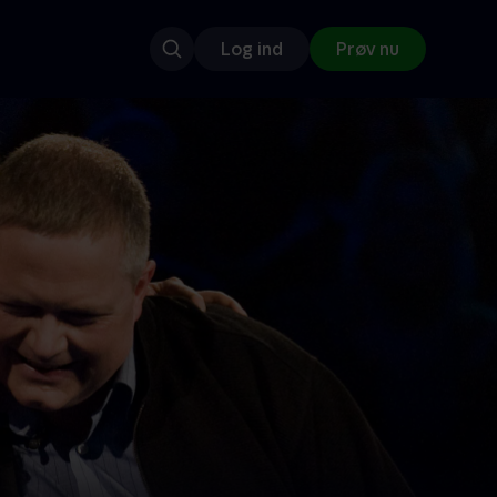
Log ind
Prøv nu