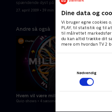
spændende dyst på paratviden.
Hanis eks
sammen m
27. april 2009 • 39 min
4. maj 200
Dine data og coo
Vi bruger egne cookies o
PLAY, til statistik og ti
Andre så også
til målrettet markedsfør
du kan altid trække dit s
mere om hvordan TV 2 be
Nødvendig
Hvem vil være millionær?
Quiz-shows • 4 sæsoner