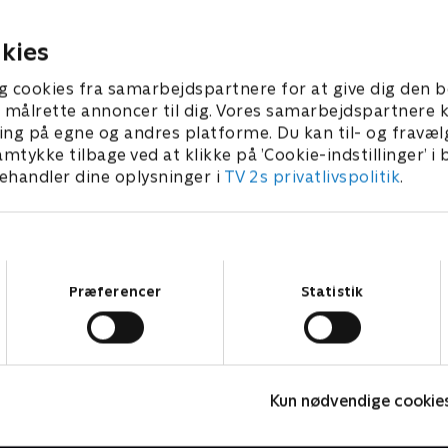
kæreste Camilla, som nu er
popmusikken og kongeræk
20. marts 2008 • 43 min
ed René.
9 • 39 min
kies
g cookies fra samarbejdspartnere for at give dig den b
l at målrette annoncer til dig. Vores samarbejdspartner
ing på egne og andres platforme. Du kan til- og fravæl
amtykke tilbage ved at klikke på ’Cookie-indstillinger’ i
handler dine oplysninger i
TV 2s privatlivspolitik
.
Samtykkevalg
Præferencer
Statistik
Lykkehjulet
K
Kun nødvendige cookie
Quiz-shows • 2 sæsoner
Q