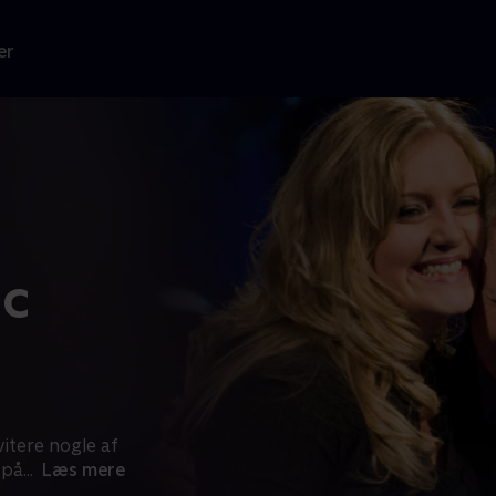
er
ic
itere nogle af
 på
...
Læs mere