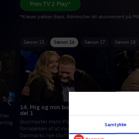
Prøv TV 2 Play*
*Kræver pakken Basis. Administrer dit abonnement på Mit
Sæson 15
Sæson 16
Sæson 17
Sæson 18
14. Mig og min bonusfamilie -
15. Mig 
del 1
del 2
tter
Quizmaster Hans Pilgaard har
Sidste ga
entlig
Samtykke
fornøjelsen af at invitere nogle af
på 5.000 
Danmarks nye storfamilier til en
to er rig