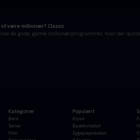
il være millionær? Classic
gense de gode, gamle millionærprogrammer, hvor der quizz
Kategorier
Populært
S
Børn
Klovn
F
Serier
Badehotellet
H
Film
Sygeplejeskolen
C