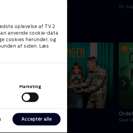
ken?
til deling.
5. juni 2008 • 42 min
22. ma
edste oplevelse af TV 2
e kan anvende cookie-data
ge cookies herunder, og
 bunden af siden. Læs
Marketing
rejlerkongen
Ordet
s
Acceptér alle
uiz-shows • 21 sæsoner
Quiz-s