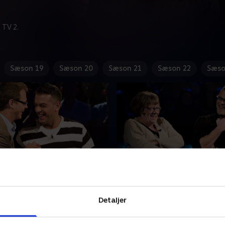
 TV 2.
Sæson 19
Sæson 20
Sæson 21
Sæson 22
Sæso
og min bonusfamilie -
16. Mig og min bedste
Generationerne mødes, når
ng nåede Hani og René op
børnebørn og bedstemødr
Detaljer
kroner, inden hornet lød. De
quizzer i håb om at vinde de
tig gode venner gennem
store gevinst. Hvem mon tag