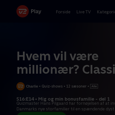
Forside
Live TV
Kategori
Hvem vil være
millionær? Class
•
Quiz-shows
•
12 sæsoner
•
S16:E14 • Mig og min bonusfamilie - del 1
Quizmaster Hans Pilgaard har fornøjelsen af at inv
Danmarks nye storfamilier til en spændende dyst