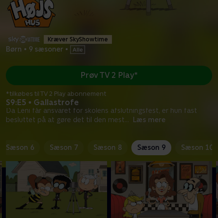
Kræver SkyShowtime
Børn
•
9 sæsoner
•
Prøv TV 2 Play*
*tilkøbes til TV 2 Play abonnement
S9:E5 • Gallastrofe
Da Leni får ansvaret for skolens afslutningsfest, er hun fast
besluttet på at gøre det til den mest
...
Læs mere
Sæson 6
Sæson 7
Sæson 8
Sæson 9
Sæson 10