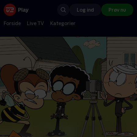
Log ind
Prøv nu
Forside
Live TV
Kategorier