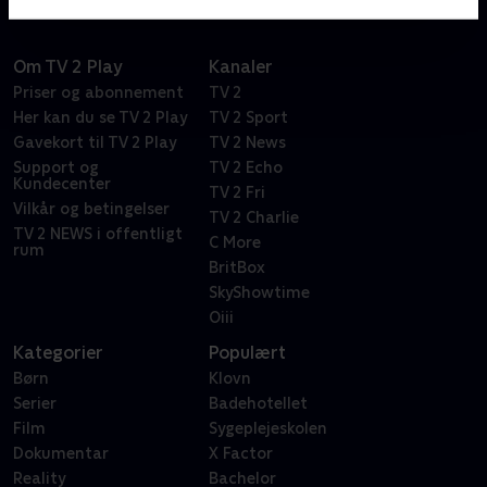
Om TV 2 Play
Kanaler
Priser og abonnement
TV 2
Her kan du se TV 2 Play
TV 2 Sport
Gavekort til TV 2 Play
TV 2 News
Support og
TV 2 Echo
Kundecenter
TV 2 Fri
Vilkår og betingelser
TV 2 Charlie
TV 2 NEWS i offentligt
C More
rum
BritBox
SkyShowtime
Oiii
Kategorier
Populært
Børn
Klovn
Serier
Badehotellet
Film
Sygeplejeskolen
Dokumentar
X Factor
Reality
Bachelor