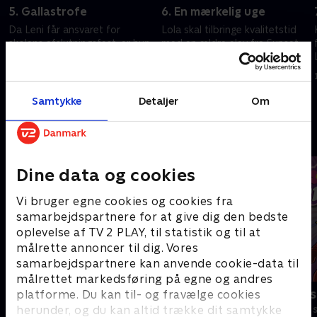
5. Gallastrofe
6. En mærkelig uge
Da Leni får ansvaret for
Lola skal tilbringe kvalitetstid
skolens afslutningsfest, er hun
med en ældre elev fra Sunset
fast besluttet på at gøre det til
Canyon. Lynn ser fætter Shilohs
den mest mindeværdige aften
talent og vil bevise, hun er
nogensinde.
bedre.
20. september 2025 • 21 min
14. marts 2026 • 21 min
Samtykke
Detaljer
Om
Andre så også
Dine data og cookies
Vi bruger egne cookies og cookies fra
samarbejdspartnere for at give dig den bedste
oplevelse af TV 2 PLAY, til statistik og til at
målrette annoncer til dig. Vores
samarbejdspartnere kan anvende cookie-data til
målrettet markedsføring på egne og andres
Modig og havfruen
Totally Spies
platforme. Du kan til- og fravælge cookies
herunder, og du kan altid trække dit samtykke
Børneserier • 1 sæsoner
Børneserier • 2