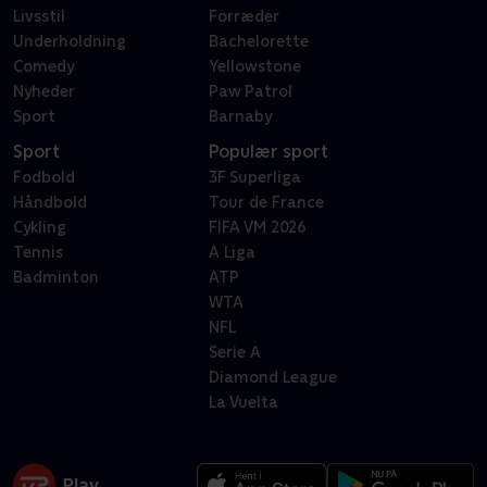
Livsstil
Forræder
Underholdning
Bachelorette
Comedy
Yellowstone
Nyheder
Paw Patrol
Sport
Barnaby
Sport
Populær sport
Fodbold
3F Superliga
Håndbold
Tour de France
Cykling
FIFA VM 2026
Tennis
A Liga
Badminton
ATP
WTA
NFL
Serie A
Diamond League
La Vuelta