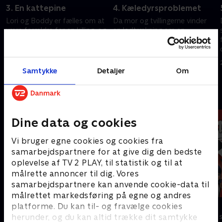
3. En kattepine
4. Kæledyrsproblemet
Lori og Boddy er fælles om at
Da mor og tvillingerne vinder
være forældre for en killing, og
en lodtrækning om en
i al hemmelighed overtager
weekend på et feriested, har
søstrene Loris lejlighed.
Lana svært ved at efterlade
sine kæledyr.
20. september 2025 • 21 min
20. september 2025 • 21 min
Samtykke
Detaljer
Om
Andre så også
Dine data og cookies
Vi bruger egne cookies og cookies fra
samarbejdspartnere for at give dig den bedste
oplevelse af TV 2 PLAY, til statistik og til at
målrette annoncer til dig. Vores
samarbejdspartnere kan anvende cookie-data til
målrettet markedsføring på egne og andres
Mashas eventyr
Miraculous
platforme. Du kan til- og fravælge cookies
herunder, og du kan altid trække dit samtykke
Børneserier • 1 sæsoner
Børneserier • 3