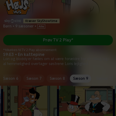
Kræver SkyShowtime
Børn
•
9 sæsoner
•
Prøv TV 2 Play*
*tilkøbes til TV 2 Play abonnement
S9:E3 • En kattepine
Lori og Boddy er fælles om at være forældre for en killing, og i
al hemmelighed overtager søstrene Loris lejlighed.
Sæson 6
Sæson 7
Sæson 8
Sæson 9
Sæson 10