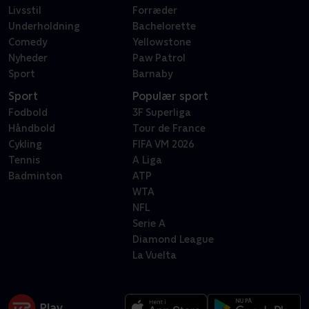
Livsstil
Forræder
Underholdning
Bachelorette
Comedy
Yellowstone
Nyheder
Paw Patrol
Sport
Barnaby
Sport
Populær sport
Fodbold
3F Superliga
Håndbold
Tour de France
Cykling
FIFA VM 2026
Tennis
A Liga
Badminton
ATP
WTA
NFL
Serie A
Diamond League
La Vuelta