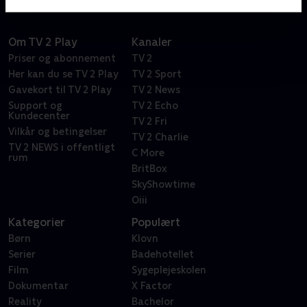
Om TV 2 Play
Kanaler
Priser og abonnement
TV 2
Her kan du se TV 2 Play
TV 2 Sport
Gavekort til TV 2 Play
TV 2 News
Support og
TV 2 Echo
Kundecenter
TV 2 Fri
Vilkår og betingelser
TV 2 Charlie
TV 2 NEWS i offentligt
C More
rum
BritBox
SkyShowtime
Oiii
Kategorier
Populært
Børn
Klovn
Serier
Badehotellet
Film
Sygeplejeskolen
Dokumentar
X Factor
Reality
Bachelor