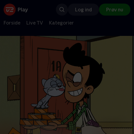
Log ind
Prøv nu
Forside
Live TV
Kategorier