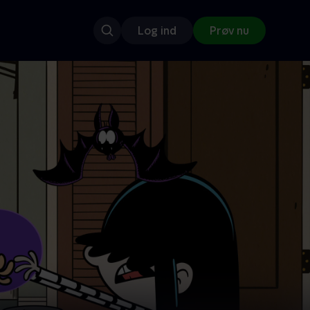
Log ind
Prøv nu