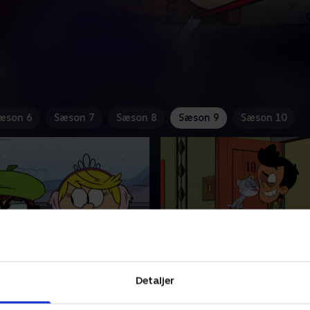
æson 6
Sæson 7
Sæson 8
Sæson 9
Sæson 10
ld skulder
3. En kattepine
Detaljer
r sig til besøg af sin
Lori og Boddy er fælles om 
ke ven Henrik, og Lincoln og
forældre for en killing, og i a