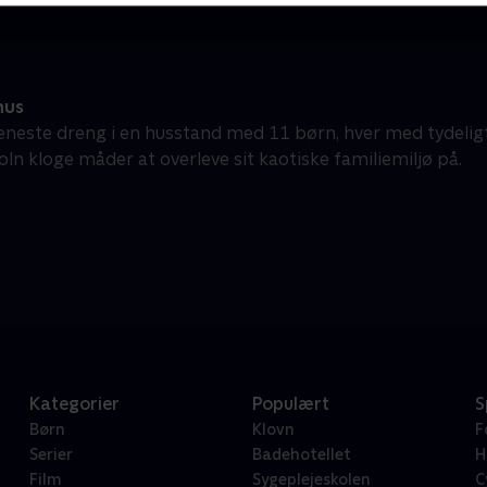
hus
neste dreng i en husstand med 11 børn, hver med tydeligt
oln kloge måder at overleve sit kaotiske familiemiljø på.
Kategorier
Populært
S
Børn
Klovn
F
Serier
Badehotellet
H
Film
Sygeplejeskolen
C