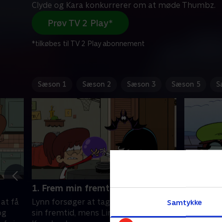
Clyde og Kara konkurrerer om at møde Thumbz.
Prøv TV 2 Play*
*tilkøbes til TV 2 Play abonnement
Sæson 1
Sæson 2
Sæson 3
Sæson 5
S
1. Frem min fremtid
2. En ko
at få
Lynn forsøger at tage kontrollen over
Lynn glæde
Samtykke
og
sin fremtid, mens Lincoln, Clyde og
schweizis