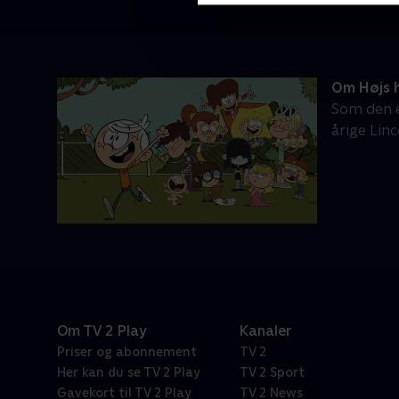
Om Højs 
Som den e
årige Linc
Om TV 2 Play
Kanaler
Priser og abonnement
TV 2
Her kan du se TV 2 Play
TV 2 Sport
Gavekort til TV 2 Play
TV 2 News