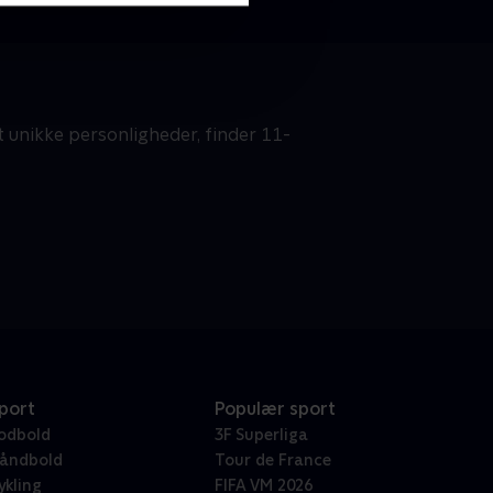
 unikke personligheder, finder 11-
port
Populær sport
odbold
3F Superliga
åndbold
Tour de France
ykling
FIFA VM 2026