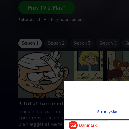
Prøv TV 2 Play*
*tilkøbes til TV 2 Play abonnement
Sæson 1
Sæson 2
Sæson 3
Sæson 5
S
3. Ud at køre med de skøre
4. Den g
Lincoln hjælper Leni med at bestå sin
Lincoln vi
Samtykke
køreprøve. Lincoln og hans søstre
bilen. Lin
planlægger at vælte Lori.
børnebor