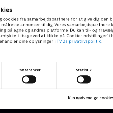
r 2023 • 21 min
21. februar 2023 • 21 min
kies
g cookies fra samarbejdspartnere for at give dig den b
l at målrette annoncer til dig. Vores samarbejdspartner
ing på egne og andres platforme. Du kan til- og fravæl
amtykke tilbage ved at klikke på ’Cookie-indstillinger’ i
handler dine oplysninger i
TV 2s privatlivspolitik
.
Samtykkevalg
Præferencer
Statistik
Totally Spies
V
Børneserier • 2 sæsoner
B
Kun nødvendige cookie