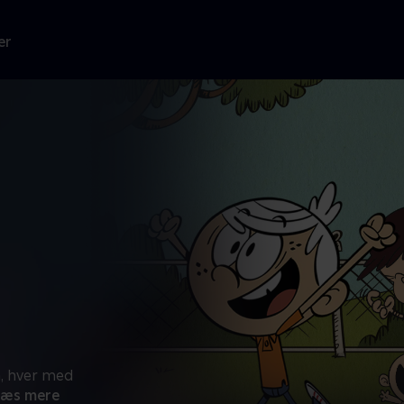
er
, hver med
Læs mere