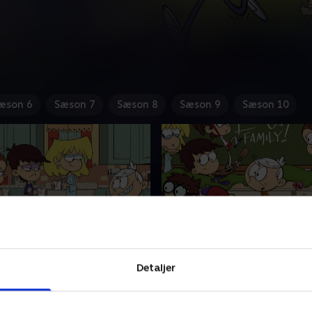
æson 6
Sæson 7
Sæson 8
Sæson 9
Sæson 10
ode plads
5. Projekt Højs hus
Detaljer
l have det bedste sæde i
Lincoln er nødt til at komme 
coln forsøger at forlade
tiden. Lincoln bestemmer, h
det.
familien skal på ferie.