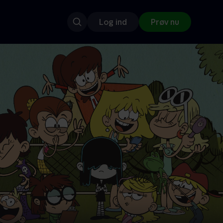
Log ind
Prøv nu