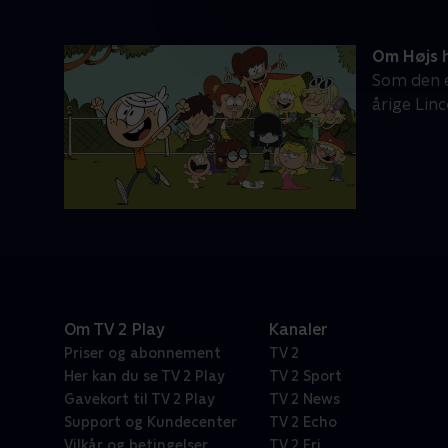
Om Højs 
Som den e
årige Linc
Om TV 2 Play
Kanaler
Priser og abonnement
TV 2
Her kan du se TV 2 Play
TV 2 Sport
Gavekort til TV 2 Play
TV 2 News
Support og Kundecenter
TV 2 Echo
Vilkår og betingelser
TV 2 Fri