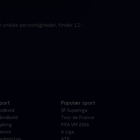
 unikke personligheder, finder 11-
port
Populær sport
odbold
3F Superliga
åndbold
Tour de France
ykling
FIFA VM 2026
ennis
A Liga
adminton
ATP