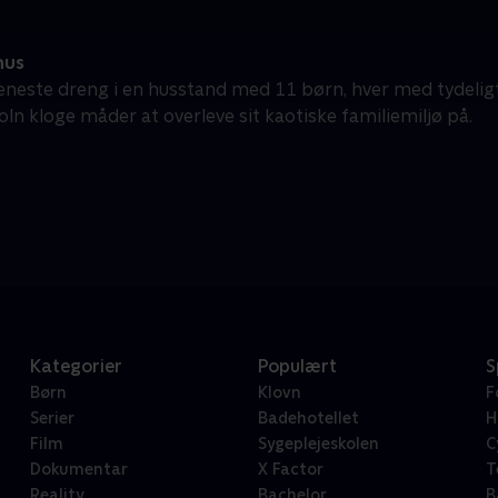
hus
neste dreng i en husstand med 11 børn, hver med tydeligt
oln kloge måder at overleve sit kaotiske familiemiljø på.
Kategorier
Populært
S
Børn
Klovn
F
Serier
Badehotellet
H
Film
Sygeplejeskolen
C
Dokumentar
X Factor
T
Reality
Bachelor
B