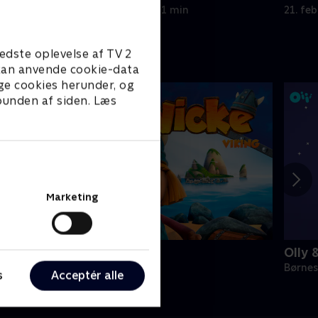
21. februar 2023 • 21 min
21. fe
edste oplevelse af TV 2
e kan anvende cookie-data
ge cookies herunder, og
 bunden af siden. Læs
Marketing
icke Viking
Olly 
ørneserier • 1 sæsoner
Børnes
s
Acceptér alle