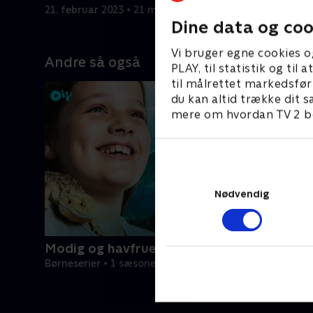
21. februar 2023 • 21 min
21. februa
Dine data og coo
Vi bruger egne cookies o
Andre så også
PLAY, til statistik og ti
til målrettet markedsfør
du kan altid trække dit s
mere om hvordan TV 2 be
Nødvendig
Modig og havfruen
Børneserier • 1 sæsoner