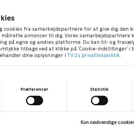
ds Gazette.
skraldemandens job.
2026 • 21 min
14. marts 2026 • 21 min
kies
g cookies fra samarbejdspartnere for at give dig den b
l at målrette annoncer til dig. Vores samarbejdspartner
ing på egne og andres platforme. Du kan til- og fravæl
amtykke tilbage ved at klikke på ’Cookie-indstillinger’ i
handler dine oplysninger i
TV 2s privatlivspolitik
.
Samtykkevalg
Præferencer
Statistik
Totally Spies
V
Kun nødvendige cookie
Børneserier • 2 sæsoner
B