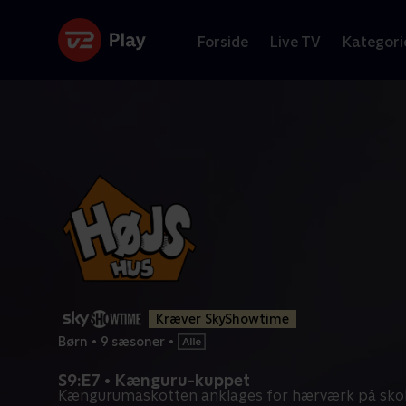
Forside
Live TV
Kategori
Kræver SkyShowtime
Børn
•
9 sæsoner
•
S9:E7 • Kænguru-kuppet
Kængurumaskotten anklages for hærværk på skole