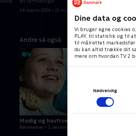
bevise,
en familieregel.
Royal Woo
14. marts 2026 • 21 min
14. marts 
Dine data og coo
Vi bruger egne cookies o
PLAY, til statistik og ti
Andre så også
til målrettet markedsfør
du kan altid trække dit s
mere om hvordan TV 2 be
Nødvendig
Modig og havfruen
Børneserier • 1 sæsoner