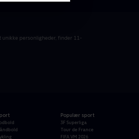
 unikke personligheder, finder 11-
port
Populær sport
odbold
3F Superliga
åndbold
Tour de France
ykling
FIFA VM 2026