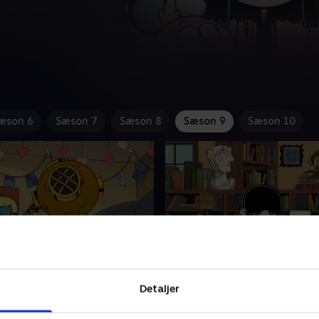
æson 6
Sæson 7
Sæson 8
Sæson 9
Sæson 10
rise
9. Griselot
Detaljer
una ødelægger bedstefars
Lance forsøger at knytte b
cy får lov til at skrive for
Shelby, og Lana vil redde