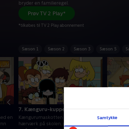
bryder en familieregel.
Prøv TV 2 Play*
*tilkøbes til TV 2 Play abonnement
Sæson 1
Sæson 2
Sæson 3
Sæson 5
S
7. Kænguru-kuppet
8. Skibsk
med en
Kængurumaskotten anklages for
Leni og L
Samtykke
ynn
hærværk på skolen, og Lincoln bryder
båd, og Lu