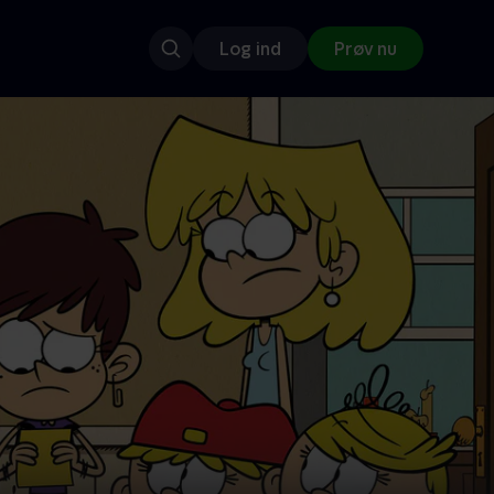
Log ind
Prøv nu