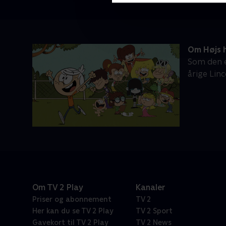
Om Højs 
Som den e
årige Linc
Om TV 2 Play
Kanaler
Priser og abonnement
TV 2
Her kan du se TV 2 Play
TV 2 Sport
Gavekort til TV 2 Play
TV 2 News