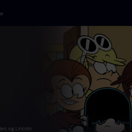
er
n, og Lincoln