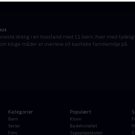
hus
neste dreng i en husstand med 11 børn, hver med tydeligt
oln kloge måder at overleve sit kaotiske familiemiljø på.
Kategorier
Populært
S
Børn
Klovn
F
Serier
Badehotellet
H
Film
Sygeplejeskolen
C