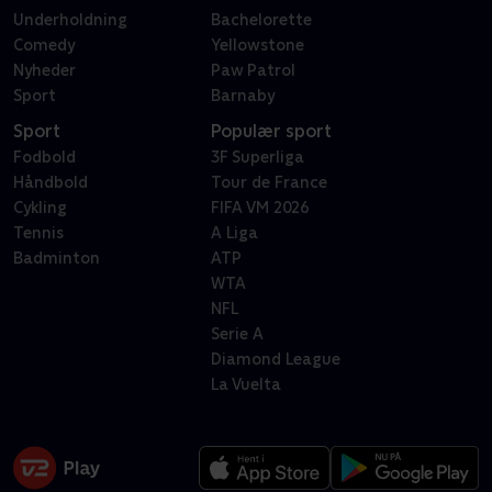
Underholdning
Bachelorette
Comedy
Yellowstone
Nyheder
Paw Patrol
Sport
Barnaby
Sport
Populær sport
Fodbold
3F Superliga
Håndbold
Tour de France
Cykling
FIFA VM 2026
Tennis
A Liga
Badminton
ATP
WTA
NFL
Serie A
Diamond League
La Vuelta