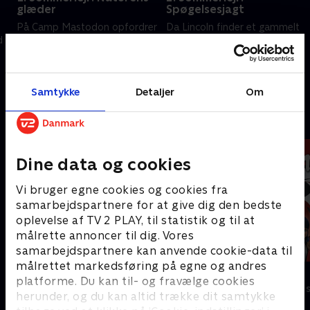
glæder
Spøgelsesjagt
På Camp Mastodon opfordrer
Da Lincoln finder et gammelt
d
Lynn den alt for forsigtige Lisa
piratflag i Camp Mastodon,
til at være mere eventyrlysten.
vækker han ved et uheld en
zombiepirat til live.
21. marts 2026 • 21 min
21. marts 2026 • 21 min
Samtykke
Detaljer
Om
Andre så også
Dine data og cookies
Vi bruger egne cookies og cookies fra
samarbejdspartnere for at give dig den bedste
oplevelse af TV 2 PLAY, til statistik og til at
målrette annoncer til dig. Vores
samarbejdspartnere kan anvende cookie-data til
målrettet markedsføring på egne og andres
Mashas eventyr
Miraculous
platforme. Du kan til- og fravælge cookies
Børneserier • 1 sæsoner
Børneserier • 3
herunder, og du kan altid trække dit samtykke