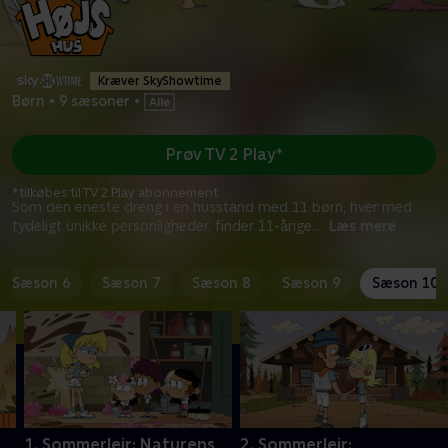
Kræver SkyShowtime
Børn
•
9 sæsoner
•
Prøv TV 2 Play*
*tilkøbes til TV 2 Play abonnement
Som den eneste dreng i en husstand med 11 børn, hver med
tydeligt unikke personligheder, finder 11-årige
...
Læs mere
Sæson 6
Sæson 7
Sæson 8
Sæson 9
Sæson 10
1. Sommerlejr: Naturens
2. Sommerlejr: