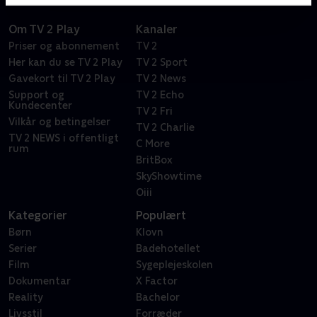
Om TV 2 Play
Kanaler
Priser og abonnement
TV 2
Her kan du se TV 2 Play
TV 2 Sport
Gavekort til TV 2 Play
TV 2 News
Support og
TV 2 Echo
Kundecenter
TV 2 Fri
Vilkår og betingelser
TV 2 Charlie
TV 2 NEWS i offentligt
C More
rum
BritBox
SkyShowtime
Oiii
Kategorier
Populært
Børn
Klovn
Serier
Badehotellet
Film
Sygeplejeskolen
Dokumentar
X Factor
Reality
Bachelor
Livsstil
Forræder