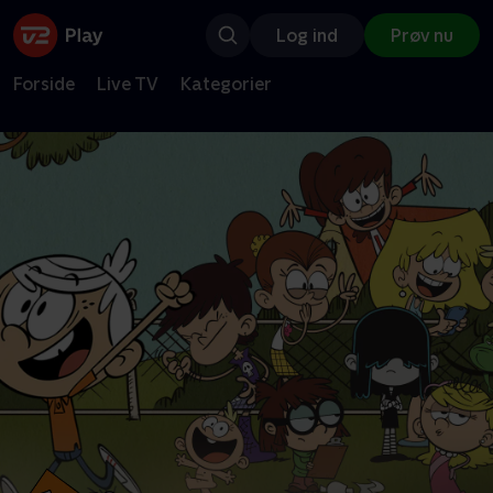
Log ind
Prøv nu
Forside
Live TV
Kategorier