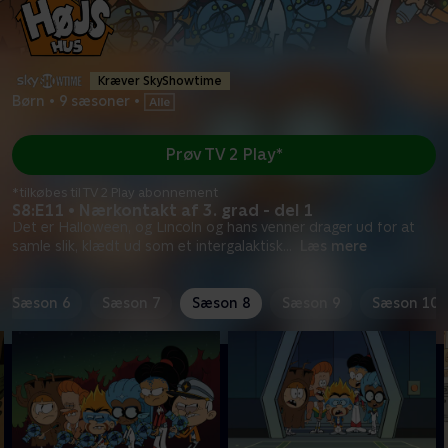
Kræver SkyShowtime
Børn
•
9 sæsoner
•
Prøv TV 2 Play*
*tilkøbes til TV 2 Play abonnement
S8:E11 • Nærkontakt af 3. grad - del 1
Det er Halloween, og Lincoln og hans venner drager ud for at
samle slik, klædt ud som et intergalaktisk
...
Læs mere
Sæson 6
Sæson 7
Sæson 8
Sæson 9
Sæson 10