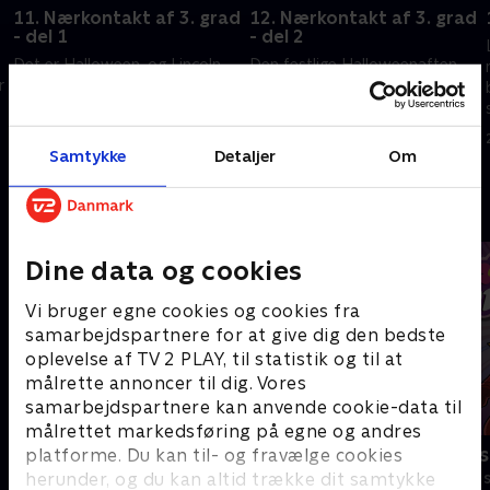
11. Nærkontakt af 3. grad
12. Nærkontakt af 3. grad
- del 1
- del 2
Det er Halloween, og Lincoln
Den festlige Halloweenaften
r
og hans venner drager ud for
tager en uhyggelig drejning, da
at samle slik, klædt ud som et
folk pludselig begynder at
intergalaktisk mandskab kaldet
forsvinde sporløst i mørket.
Planetens Beskyttelsespatrulje.
Samtykke
Detaljer
Om
31. januar 2026 • 21 min
31. januar 2026 • 21 min
Andre så også
Dine data og cookies
Vi bruger egne cookies og cookies fra
samarbejdspartnere for at give dig den bedste
oplevelse af TV 2 PLAY, til statistik og til at
målrette annoncer til dig. Vores
samarbejdspartnere kan anvende cookie-data til
målrettet markedsføring på egne og andres
Modig og havfruen
Totally Spies
platforme. Du kan til- og fravælge cookies
herunder, og du kan altid trække dit samtykke
Børneserier • 1 sæsoner
Børneserier • 2