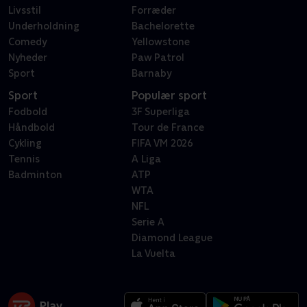
Livsstil
Forræder
Underholdning
Bachelorette
Comedy
Yellowstone
Nyheder
Paw Patrol
Sport
Barnaby
Sport
Populær sport
Fodbold
3F Superliga
Håndbold
Tour de France
Cykling
FIFA VM 2026
Tennis
A Liga
Badminton
ATP
WTA
NFL
Serie A
Diamond League
La Vuelta