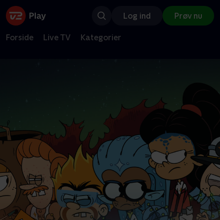
Log ind
Prøv nu
Forside
Live TV
Kategorier