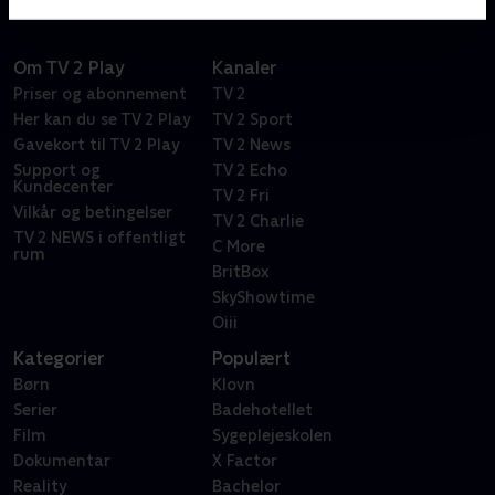
Om TV 2 Play
Kanaler
Priser og abonnement
TV 2
Her kan du se TV 2 Play
TV 2 Sport
Gavekort til TV 2 Play
TV 2 News
Support og
TV 2 Echo
Kundecenter
TV 2 Fri
Vilkår og betingelser
TV 2 Charlie
TV 2 NEWS i offentligt
C More
rum
BritBox
SkyShowtime
Oiii
Kategorier
Populært
Børn
Klovn
Serier
Badehotellet
Film
Sygeplejeskolen
Dokumentar
X Factor
Reality
Bachelor