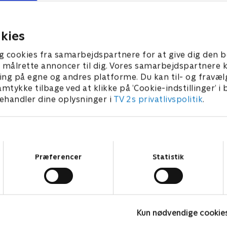
l have det bedste sæde i
Lincoln er nødt til at komme 
coln forsøger at forlade
tiden. Lincoln bestemmer, h
det.
familien skal på ferie.
kies
r 2023 • 21 min
21. februar 2023 • 21 min
g cookies fra samarbejdspartnere for at give dig den b
l at målrette annoncer til dig. Vores samarbejdspartner
ing på egne og andres platforme. Du kan til- og fravæl
amtykke tilbage ved at klikke på ’Cookie-indstillinger’ i
handler dine oplysninger i
TV 2s privatlivspolitik
.
Samtykkevalg
Præferencer
Statistik
Totally Spies
V
Kun nødvendige cookie
Børneserier • 2 sæsoner
B