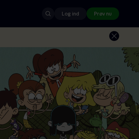
Log ind
Prøv nu