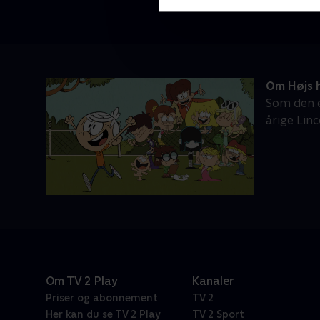
Om Højs 
Som den e
årige Linc
Om TV 2 Play
Kanaler
Priser og abonnement
TV 2
Her kan du se TV 2 Play
TV 2 Sport