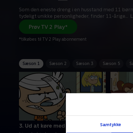
Som den eneste dreng i en husstand med 11 børn
tydeligt unikke personligheder, finder 11-årige
...
Prøv TV 2 Play*
*tilkøbes til TV 2 Play abonnement
Sæson 1
Sæson 2
Sæson 3
Sæson 5
S
Samtykke
3. Ud at køre med de skøre
4. Den g