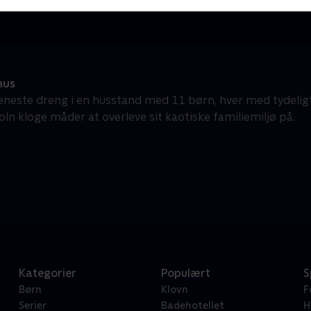
hus
neste dreng i en husstand med 11 børn, hver med tydeligt
oln kloge måder at overleve sit kaotiske familiemiljø på.
Kategorier
Populært
S
Børn
Klovn
F
Serier
Badehotellet
H