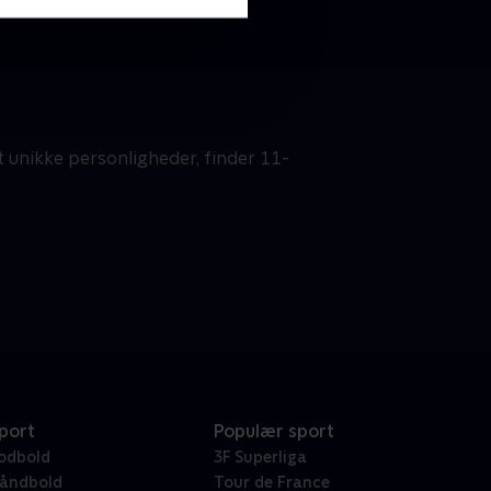
 unikke personligheder, finder 11-
port
Populær sport
odbold
3F Superliga
åndbold
Tour de France