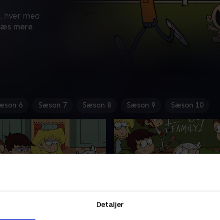
, hver med
Læs mere
æson 6
Sæson 7
Sæson 8
Sæson 9
Sæson 10
Detaljer
ode plads
5. Projekt Højs hus