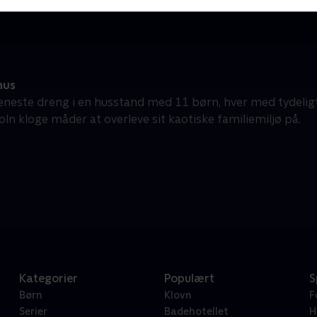
hus
neste dreng i en husstand med 11 børn, hver med tydeligt
oln kloge måder at overleve sit kaotiske familiemiljø på.
Kategorier
Populært
S
Børn
Klovn
F
Serier
Badehotellet
H