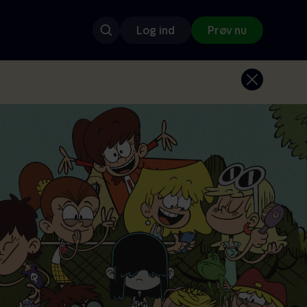
Log ind
Prøv nu