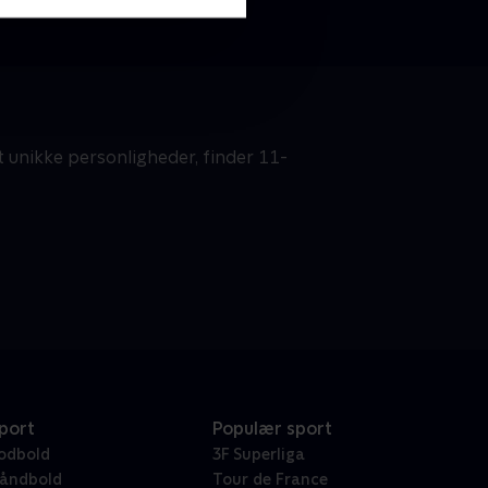
 unikke personligheder, finder 11-
port
Populær sport
odbold
3F Superliga
åndbold
Tour de France