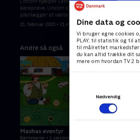
Lincoln hjælper Leni med at bestå sin
Lincoln vi
køreprøve. Lincoln og hans søstre
bilen. Lin
planlægger at vælte Lori.
børnebor
Dine data og coo
21. februar 2023 • 21 min
21. februa
Vi bruger egne cookies o
PLAY, til statistik og ti
Andre så også
til målrettet markedsfør
du kan altid trække dit s
mere om hvordan TV 2 be
Nødvendig
Mashas eventyr
Børneserier • 1 sæsoner