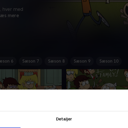
, hver med
Læs mere
æson 6
Sæson 7
Sæson 8
Sæson 9
Sæson 10
Detaljer
ode plads
5. Projekt Højs hus