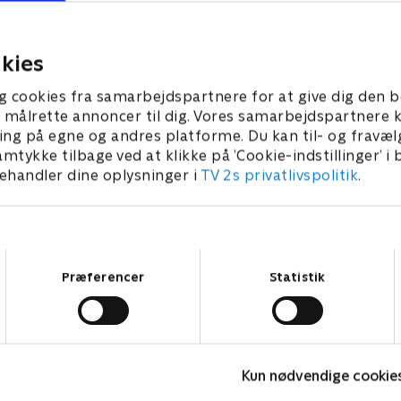
l have det bedste sæde i
Lincoln er nødt til at komme 
coln forsøger at forlade
tiden. Lincoln bestemmer, h
det.
familien skal på ferie.
kies
r 2023 • 21 min
21. februar 2023 • 21 min
g cookies fra samarbejdspartnere for at give dig den b
l at målrette annoncer til dig. Vores samarbejdspartner
ing på egne og andres platforme. Du kan til- og fravæl
amtykke tilbage ved at klikke på ’Cookie-indstillinger’ i
handler dine oplysninger i
TV 2s privatlivspolitik
.
Samtykkevalg
Præferencer
Statistik
Miraculous
A
Kun nødvendige cookie
Børneserier • 3 sæsoner
B