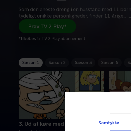
Som den eneste dreng i en husstand med 11 børn
tydeligt unikke personligheder, finder 11-årige
...
Prøv TV 2 Play*
*tilkøbes til TV 2 Play abonnement
Sæson 1
Sæson 2
Sæson 3
Sæson 5
S
Samtykke
3. Ud at køre med de skøre
4. Den g