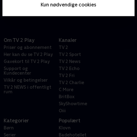
årige Lincoln kloge måder at overleve sit kaotiske
Kun nødvendige cookies
familiemiljø på.
Om TV 2 Play
Kanaler
Priser og abonnement
TV 2
Her kan du se TV 2 Play
TV 2 Sport
Gavekort til TV 2 Play
TV 2 News
Support og
TV 2 Echo
Kundecenter
TV 2 Fri
Vilkår og betingelser
TV 2 Charlie
TV 2 NEWS i offentligt
C More
rum
BritBox
SkyShowtime
Oiii
Kategorier
Populært
Børn
Klovn
Serier
Badehotellet