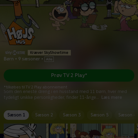
Kræver SkyShowtime
Børn
•
9 sæsoner
•
Prøv TV 2 Play*
*tilkøbes til TV 2 Play abonnement
Som den eneste dreng i en husstand med 11 børn, hver med
tydeligt unikke personligheder, finder 11-årige
...
Læs mere
Sæson 1
Sæson 2
Sæson 3
Sæson 5
Sæson 6