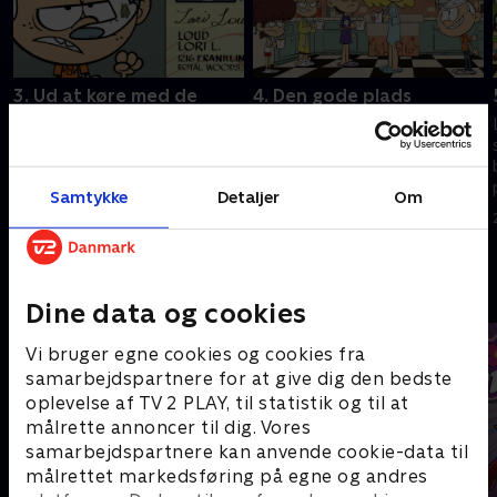
3. Ud at køre med de
4. Den gode plads
skøre
Lincoln vil have det bedste
Lincoln hjælper Leni med at
sæde i bilen. Lincoln forsøger
bestå sin køreprøve. Lincoln og
at forlade børnebordet.
hans søstre planlægger at
Samtykke
Detaljer
Om
21. februar 2023 • 21 min
vælte Lori.
21. februar 2023 • 21 min
Andre så også
Dine data og cookies
Vi bruger egne cookies og cookies fra
samarbejdspartnere for at give dig den bedste
oplevelse af TV 2 PLAY, til statistik og til at
målrette annoncer til dig. Vores
samarbejdspartnere kan anvende cookie-data til
målrettet markedsføring på egne og andres