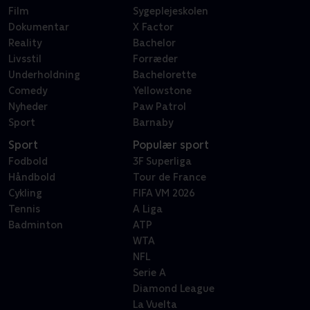
Film
Sygeplejeskolen
Dokumentar
X Factor
Reality
Bachelor
Livsstil
Forræder
Underholdning
Bachelorette
Comedy
Yellowstone
Nyheder
Paw Patrol
Sport
Barnaby
Sport
Populær sport
Fodbold
3F Superliga
Håndbold
Tour de France
Cykling
FIFA VM 2026
Tennis
A Liga
Badminton
ATP
WTA
NFL
Serie A
Diamond League
La Vuelta