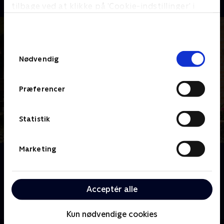
tilbage ved at klikke på ’Cookie-indstillinger’ i
bunden af siden. Læs mere om hvordan TV 2
behandler dine oplysninger i
TV 2s privatlivspolitik
.
Samtykkevalg
Nødvendig
Præferencer
Statistik
Marketing
Om Hjem til gården
14 beboere flytter ind på gården. Her skal de indgå i
et fællesskab men også i et spil, hvor man høster,
Acceptér alle
som man sår, og kun én beboer kan tage hjem med
en halv mio kroner.
Kun nødvendige cookies