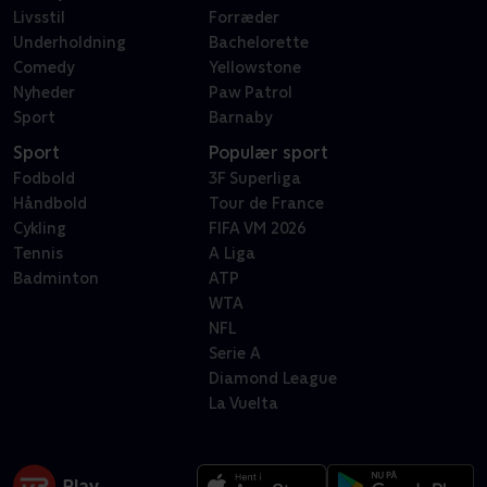
Livsstil
Forræder
Underholdning
Bachelorette
Comedy
Yellowstone
Nyheder
Paw Patrol
Sport
Barnaby
Sport
Populær sport
Fodbold
3F Superliga
Håndbold
Tour de France
Cykling
FIFA VM 2026
Tennis
A Liga
Badminton
ATP
WTA
NFL
Serie A
Diamond League
La Vuelta