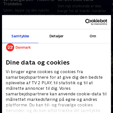
Troldebo
Den nye storbonde er ikke
Søren, Jeppe og den nyeste
bange for at træde i karakter
ankomne er så forskellige, som
og advarer allerede fra
nogen kan være.
begyndelsen af ugen de andre
om, at tonen kommer til at
7. april 2019 • 10 min
7. april 2019 • 50 min
blive kontant.
Samtykke
Detaljer
Om
Andre så også
Dine data og cookies
Vi bruger egne cookies og cookies fra
samarbejdspartnere for at give dig den bedste
oplevelse af TV 2 PLAY, til statistik og til at
målrette annoncer til dig. Vores
samarbejdspartnere kan anvende cookie-data til
målrettet markedsføring på egne og andres
Landmand søger kærlighed
Forræder
platforme. Du kan til- og fravælge cookies
Reality • 13 sæsoner
Reality • 4 sæso
herunder, og du kan altid trække dit samtykke