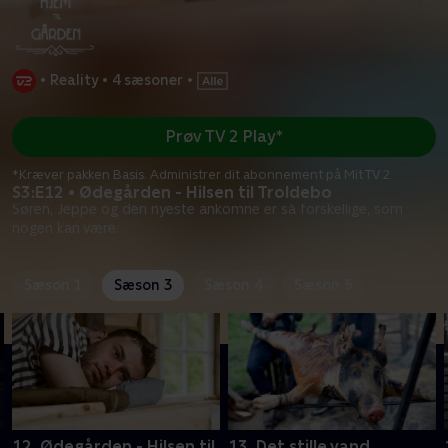
•
Reality
•
4 sæsoner
•
Prøv TV 2 Play*
*Kræver pakken Basis. Administrer dit abonnement på Mit TV 2.
S3:E12 • Ødegården - Hilsen til Troldebo
Søren, Jeppe og den nyeste ankomne er så forskellige, som
nogen kan være.
Sæson 1
Sæson 3
Sæson 4
Sæson 5
12. Ødegården - Hilsen til
13. Det stille vand