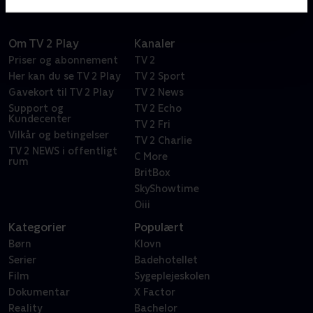
Om TV 2 Play
Kanaler
Priser og abonnement
TV 2
Her kan du se TV 2 Play
TV 2 Sport
Gavekort til TV 2 Play
TV 2 News
Support og
TV 2 Echo
Kundecenter
TV 2 Fri
Vilkår og betingelser
TV 2 Charlie
TV 2 NEWS i offentligt
C More
rum
BritBox
SkyShowtime
Oiii
Kategorier
Populært
Børn
Klovn
Serier
Badehotellet
Film
Sygeplejeskolen
Dokumentar
X Factor
Reality
Bachelor