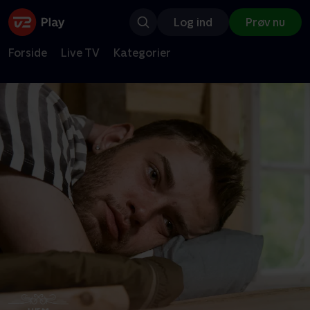
Log ind
Prøv nu
Forside
Live TV
Kategorier