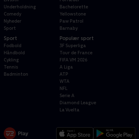
Underholdning
Bachelorette
Comedy
Yellowstone
Nyheder
Paw Patrol
Sport
Barnaby
Sport
Populær sport
Fodbold
3F Superliga
Håndbold
Tour de France
Cykling
FIFA VM 2026
Tennis
A Liga
Badminton
ATP
WTA
NFL
Serie A
Diamond League
La Vuelta