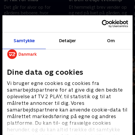
Det går for alvor op for
Et hemmeligt brev vender op
gårdens beboere, hvor
og ned på livet på gården, og
privilegerede liv de lever til
endnu en beboer må forlade
hverdag med supermarkeder,
gården.
hvor man kan købe alt, hvad
3. april 2017 • 39 min
3. april 2017 • 25 min
man har lyst til.
Samtykke
Detaljer
Om
Andre så også
Dine data og cookies
Vi bruger egne cookies og cookies fra
samarbejdspartnere for at give dig den bedste
oplevelse af TV 2 PLAY, til statistik og til at
målrette annoncer til dig. Vores
samarbejdspartnere kan anvende cookie-data til
Landmand søger kærlighed
Forræder
målrettet markedsføring på egne og andres
Reality • 13 sæsoner
Reality • 4 sæso
platforme. Du kan til- og fravælge cookies
herunder, og du kan altid trække dit samtykke