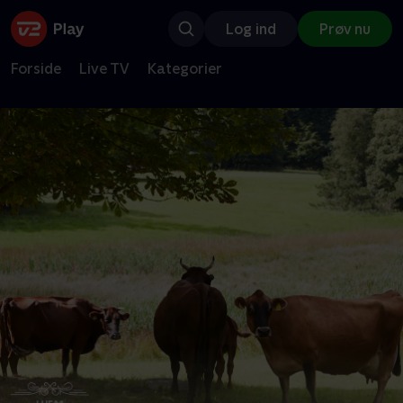
Log ind
Prøv nu
Forside
Live TV
Kategorier