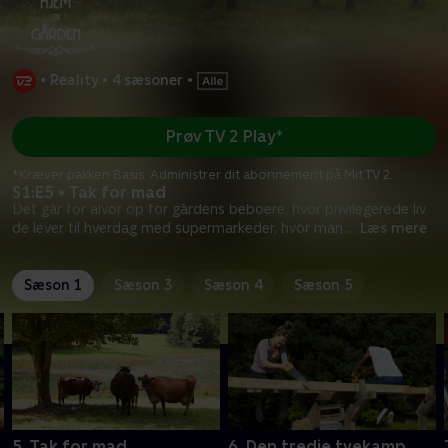
•
Reality
•
4 sæsoner
•
Prøv TV 2 Play*
*Kræver pakken Basis. Administrer dit abonnement på Mit TV 2.
S1:E5 • Tak for mad
Det går for alvor op for gårdens beboere, hvor privilegerede liv
de lever til hverdag med supermarkeder, hvor man
...
Læs mere
Sæson 1
Sæson 3
Sæson 4
Sæson 5
5. Tak for mad
6. Den tredje tvekamp