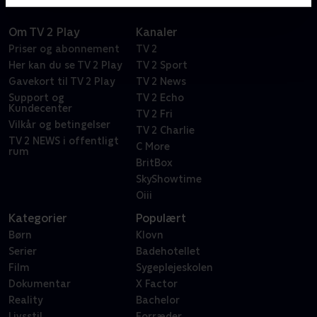
Om TV 2 Play
Kanaler
Priser og abonnement
TV 2
Her kan du se TV 2 Play
TV 2 Sport
Gavekort til TV 2 Play
TV 2 News
Support og
TV 2 Echo
Kundecenter
TV 2 Fri
Vilkår og betingelser
TV 2 Charlie
TV 2 NEWS i offentligt
C More
rum
BritBox
SkyShowtime
Oiii
Kategorier
Populært
Børn
Klovn
Serier
Badehotellet
Film
Sygeplejeskolen
Dokumentar
X Factor
Reality
Bachelor
Livsstil
Forræder