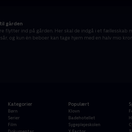
til gården
 flytter ind på gården. Her skal de indgå i et fællesskab m
år, og kun én beboer kan tage hjem med en halv mio kron
Kategorier
Populært
S
Børn
Klovn
F
Serier
Badehotellet
H
Film
Sygeplejeskolen
C
Dokumentar
X Factor
T