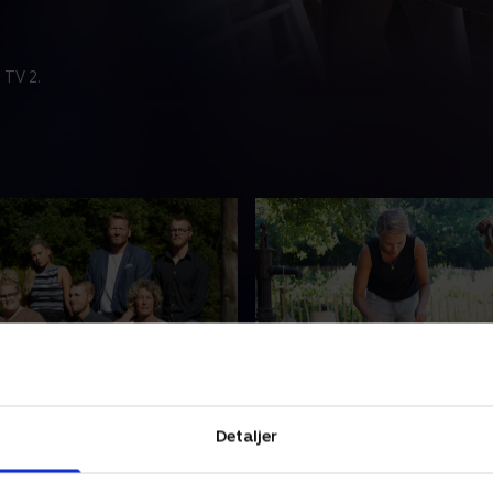
 TV 2.
jerde tvekamp
9. Liv og død
l af ugeopgaven udvider
En del af beboerne er utilf
Detaljer
n besætning af dyr med
storbondens ledelse, og isæ
ige får. Formår beboerne at
beboer forsøger - ifølge de 