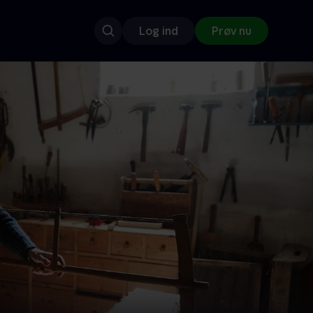
Log ind
Prøv nu