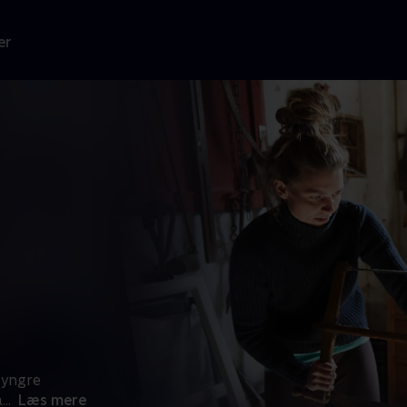
er
 yngre
å
...
Læs mere