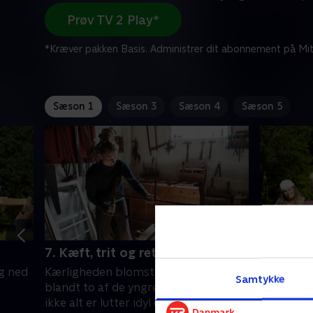
Prøv TV 2 Play*
*Kræver pakken Basis. Administrer dit abonnement på Mit
Sæson 1
Sæson 3
Sæson 4
Sæson 5
7. Kæft, trit og retning
8. Den f
g ned
Kærligheden blomstrer på gården
Som en de
Samtykke
blandt to af de yngre beboere. Men
gården si
ikke alt er lutter idyl og romantik på
nogle livl