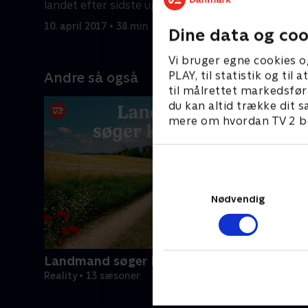
landet efter sidste uges tvekamp.
få sat nok
opgaven?
10. april 2017 • 38 min
10. april 2
Dine data og coo
Vi bruger egne cookies o
PLAY, til statistik og ti
Andre så også
til målrettet markedsfør
du kan altid trække dit s
mere om hvordan TV 2 be
Nødvendig
Landmand søger kærlighed
Reality • 13 sæsoner