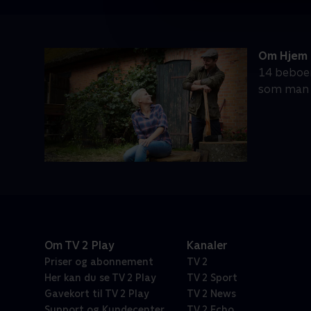
Om Hjem 
14 beboere
som man s
Om TV 2 Play
Kanaler
Priser og abonnement
TV 2
Her kan du se TV 2 Play
TV 2 Sport
Gavekort til TV 2 Play
TV 2 News
Support og Kundecenter
TV 2 Echo