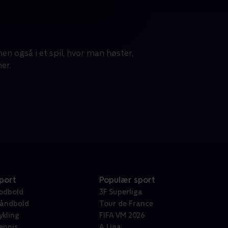
en også i et spil, hvor man høster,
er.
port
Populær sport
odbold
3F Superliga
åndbold
Tour de France
ykling
FIFA VM 2026
ennis
A Liga