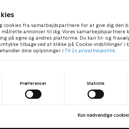
 skik på dyrene til at bestå
tage styringen med ugeopg
storbonden.
017 • 24 min
17. april 2017 • 39 min
kies
g cookies fra samarbejdspartnere for at give dig den b
l at målrette annoncer til dig. Vores samarbejdspartner
ing på egne og andres platforme. Du kan til- og fravæl
amtykke tilbage ved at klikke på ’Cookie-indstillinger’ i
handler dine oplysninger i
TV 2s privatlivspolitik
.
Samtykkevalg
Præferencer
Statistik
Forræder
Kun nødvendige cookie
Reality • 4 sæsoner
R