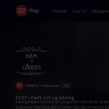
Forside
Live TV
Kategori
•
Reality
•
4 sæsoner
•
S1:E7 • Kæft, trit og retning
Kærligheden blomstrer på gården blandt to af de
beboere. Men ikke alt er lutter idyl og romantik p