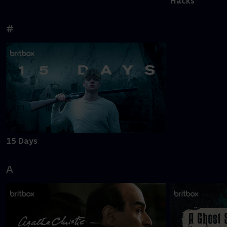
Hacks
#
15 Days
A