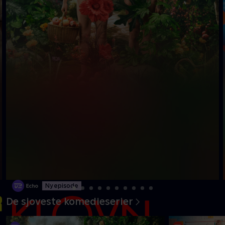
Ny episode
De sjoveste komedieserier