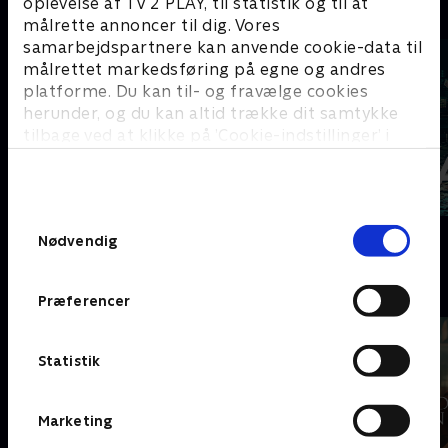
oplevelse af TV 2 PLAY, til statistik og til at
C
målrette annoncer til dig. Vores
samarbejdspartnere kan anvende cookie-data til
målrettet markedsføring på egne og andres
platforme. Du kan til- og fravælge cookies
herunder, og du kan altid trække dit samtykke
tilbage ved at klikke på ’Cookie-indstillinger’ i
bunden af siden. Læs mere om hvordan TV 2
behandler dine oplysninger i
TV 2s privatlivspolitik
.
Samtykkevalg
Coldwater
Cleaning Up
Nødvendig
D
Præferencer
Statistik
Marketing