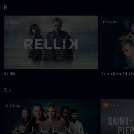
R
Rellik
Reindeer Maf
S