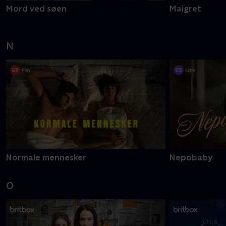
Mord ved søen
Maigret
N
Normale mennesker
Nepobaby
O