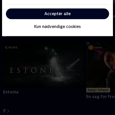
Acceptér alle
Dear England
Den gode ste
Kun nødvendige cookies
E
Nyligt tilføjet
Estonia
En sag for Fro
F