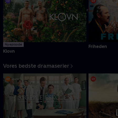
Danmarks pinligste makkerpar Frank og Casper navigerer livet
med tvivlsom succes
Mere info
Ny episode
Friheden
Klovn
Vores bedste dramaserier