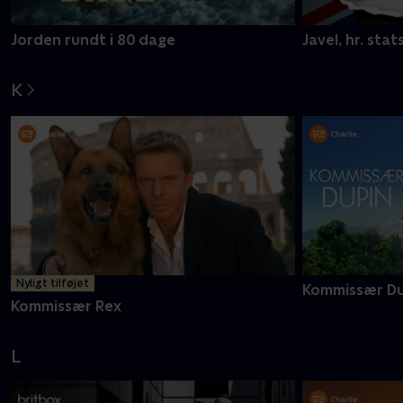
Jorden rundt i 80 dage
Javel, hr. stat
K
Nyligt tilføjet
Kommissær Du
Kommissær Rex
L