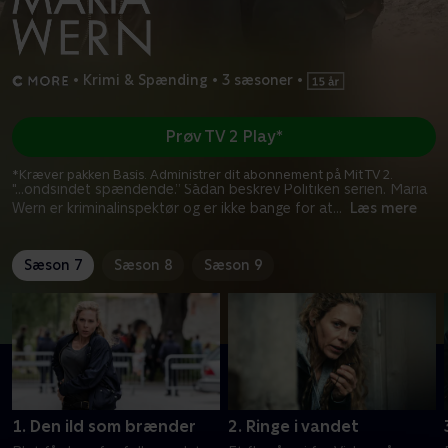
•
Krimi & Spænding
•
3 sæsoner
•
Prøv TV 2 Play*
*Kræver pakken Basis. Administrer dit abonnement på Mit TV 2.
"…ondsindet spændende.” Sådan beskrev Politiken serien. Maria
Wern er kriminalinspektør og er ikke bange for at
...
Læs mere
Sæson 7
Sæson 8
Sæson 9
1. Den ild som brænder
2. Ringe i vandet