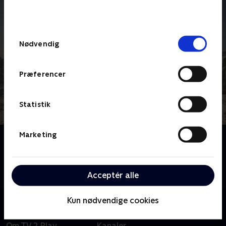
bunden af siden. Læs mere om hvordan TV 2
behandler dine oplysninger i
TV 2s privatlivspolitik
.
Samtykkevalg
Nødvendig
Præferencer
Statistik
Marketing
Om Maria Wern
"…ondsindet spændende.” Sådan beskrev Politiken
serien. Maria Wern er kriminalinspektør og er ikke
Acceptér alle
bange for at tage utraditionelle midler i brug.
Kun nødvendige cookies
Om TV 2 Play
Kanaler