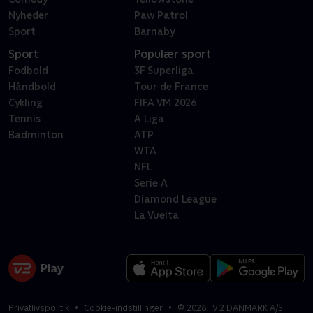
Nyheder
Paw Patrol
Sport
Barnaby
Sport
Populær sport
Fodbold
3F Superliga
Håndbold
Tour de France
Cykling
FIFA VM 2026
Tennis
A Liga
Badminton
ATP
WTA
NFL
Serie A
Diamond League
La Vuelta
Privatlivspolitik
Cookie-indstillinger
©
2026
TV 2 DANMARK A/S