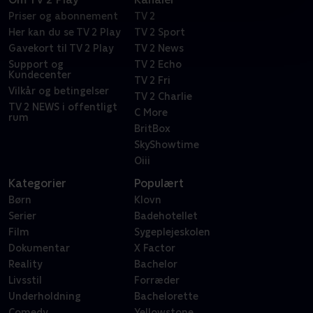
Priser og abonnement
TV 2
Her kan du se TV 2 Play
TV 2 Sport
Gavekort til TV 2 Play
TV 2 News
Support og
TV 2 Echo
Kundecenter
TV 2 Fri
Vilkår og betingelser
TV 2 Charlie
TV 2 NEWS i offentligt
C More
rum
BritBox
SkyShowtime
Oiii
Kategorier
Populært
Børn
Klovn
Serier
Badehotellet
Film
Sygeplejeskolen
Dokumentar
X Factor
Reality
Bachelor
Livsstil
Forræder
Underholdning
Bachelorette
Comedy
Yellowstone