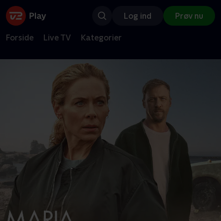
Log ind
Prøv nu
Forside
Live TV
Kategorier