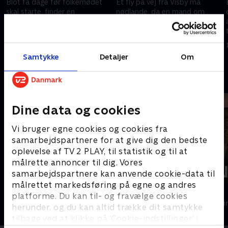
Blot få dage før folkemødet
Et fly på vej fra Visby må
skal starte, finder en
nødlande, da en mand om
eksplosion sted på et hotel i
bord pludselig får et
Visby, og en partileder
ildebefindende. Manden viser
forsvinder sporløst
sig at være anden, end han
1. maj 2023 • 88 min
1. maj 2023 • 88 min
udgiver sig for at være
Samtykke
Detaljer
Om
Andre så også
Dine data og cookies
Vi bruger egne cookies og cookies fra
samarbejdspartnere for at give dig den bedste
oplevelse af TV 2 PLAY, til statistik og til at
målrette annoncer til dig. Vores
samarbejdspartnere kan anvende cookie-data til
målrettet markedsføring på egne og andres
Mord i Skærgården
Sandheden
platforme. Du kan til- og fravælge cookies
Krimi & Spænding • 4 sæsoner
Krimi & Spændi
herunder, og du kan altid trække dit samtykke
tilbage ved at klikke på ’Cookie-indstillinger’ i