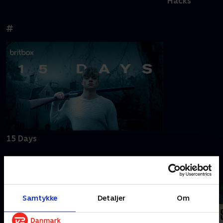
Hacks
#
15 Days
A
Samtykke
Detaljer
Om