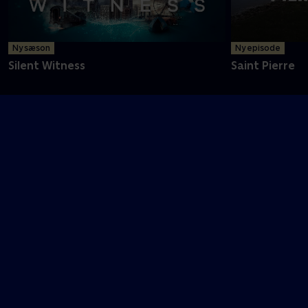
Ny sæson
Ny episode
Silent Witness
Saint Pierre
T
The Lady
The Night Call
U