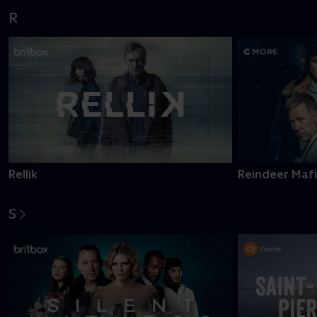
R
Rellik
Reindeer Maf
S