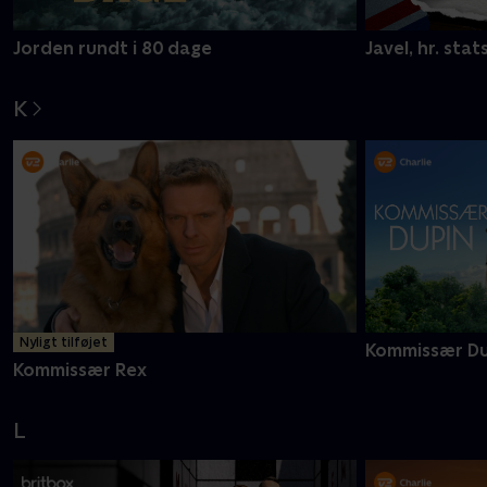
Jorden rundt i 80 dage
Javel, hr. stat
K
Nyligt tilføjet
Kommissær Du
Kommissær Rex
L