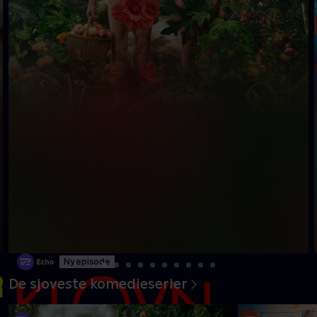
Ny episode
De sjoveste komedieserier