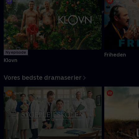
Danmarks pinligste makkerpar Frank og Casper navigerer livet
med tvivlsom succes
Mere info
Ny episode
Friheden
Klovn
Vores bedste dramaserier