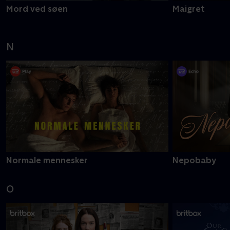
Mord ved søen
Maigret
N
Normale mennesker
Nepobaby
O