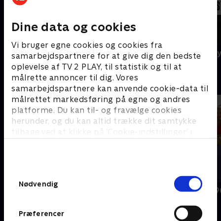
Dine data og cookies
Vi bruger egne cookies og cookies fra
Agatha Christie's Poirot
A Ghost Story
samarbejdspartnere for at give dig den bedste
oplevelse af TV 2 PLAY, til statistik og til at
målrette annoncer til dig. Vores
B
samarbejdspartnere kan anvende cookie-data til
målrettet markedsføring på egne og andres
platforme. Du kan til- og fravælge cookies
herunder, og du kan altid trække dit samtykke
tilbage ved at klikke på ’Cookie-indstillinger’ i
bunden af siden. Læs mere om hvordan TV 2
behandler dine oplysninger i
TV 2s privatlivspolitik
.
Samtykkevalg
Nødvendig
BH90210
Beverly Hills 
Præferencer