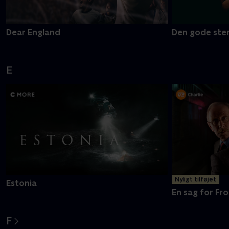
Dear England
Den gode ste
E
Nyligt tilføjet
Estonia
En sag for Fro
F