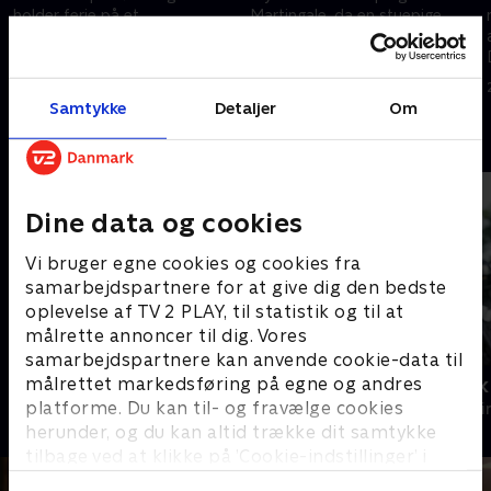
holder ferie på et
Martingale, da en stuepige
præsteseminarium i Suffolk, da
bliver fundet myrdet dagen
den lokale provst bliver fundet
efter den årlige kirkebasar. En
myrdet i seminariets kirke
lokal står frem med en
29. december 2024 • 90 min
29. december 2024 • 90 min
sprængfarlig anklage
Samtykke
Detaljer
Om
Andre så også
Dine data og cookies
Vi bruger egne cookies og cookies fra
samarbejdspartnere for at give dig den bedste
oplevelse af TV 2 PLAY, til statistik og til at
målrette annoncer til dig. Vores
samarbejdspartnere kan anvende cookie-data til
målrettet markedsføring på egne og andres
Granite Harbour
Van der Valk
platforme. Du kan til- og fravælge cookies
Krimi & Spænding • 2 sæsoner
Krimi & Spændi
herunder, og du kan altid trække dit samtykke
tilbage ved at klikke på ’Cookie-indstillinger’ i
bunden af siden. Læs mere om hvordan TV 2