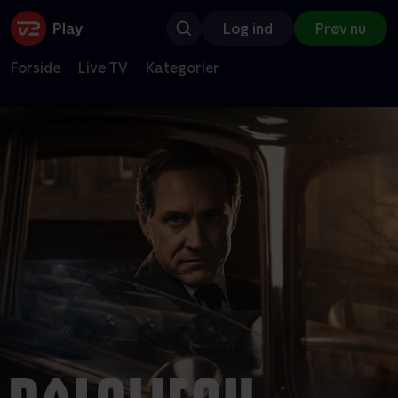
Log ind
Prøv nu
Forside
Live TV
Kategorier