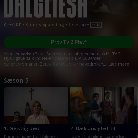
•
Krimi & Spænding
•
1 sæson
•
Prøv TV 2 Play*
*Kræver pakken Basis. Administrer dit abonnement på Mit TV 2.
Ny udgave af krimiserien baseret på P. D. James’
detektivromaner. Bertie Carvel spiller hovedrollen
...
Læs mere
Sæson 3
1. Gejstlig død
2. Dæk ansigtet til
Kriminalinspektør Dalgliesh
Idyllen krakelerer på godset