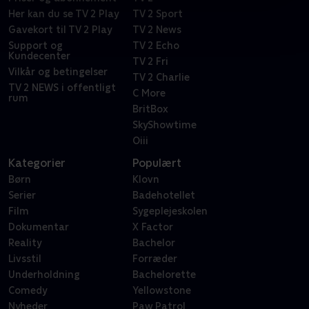
Her kan du se TV 2 Play
TV 2 Sport
Gavekort til TV 2 Play
TV 2 News
Support og
TV 2 Echo
Kundecenter
TV 2 Fri
Vilkår og betingelser
TV 2 Charlie
TV 2 NEWS i offentligt
C More
rum
BritBox
SkyShowtime
Oiii
Kategorier
Populært
Børn
Klovn
Serier
Badehotellet
Film
Sygeplejeskolen
Dokumentar
X Factor
Reality
Bachelor
Livsstil
Forræder
Underholdning
Bachelorette
Comedy
Yellowstone
Nyheder
Paw Patrol