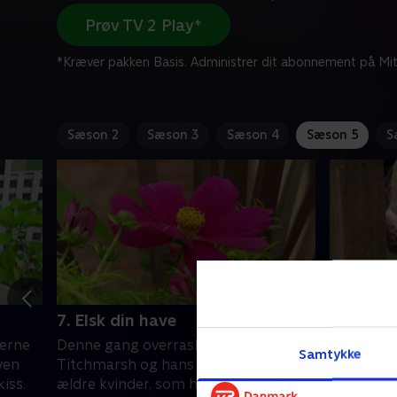
Prøv TV 2 Play*
*Kræver pakken Basis. Administrer dit abonnement på Mit
Sæson 2
Sæson 3
Sæson 4
Sæson 5
S
7. Elsk din have
8. Elsk d
nerne
Denne gang overrasker Alan
Andrew ha
Samtykke
ven
Titchmarsh og hans haveteam to
sjælden f
iss.
ældre kvinder, som har et helt
uhelbredel