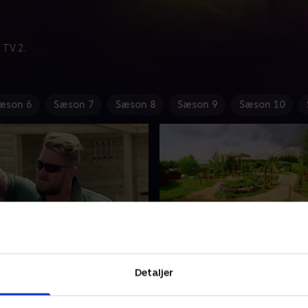
 TV 2.
æson 6
Sæson 7
Sæson 8
Sæson 9
Sæson 10
in have
9. Elsk din have
r fået konstateret en
Alan Titchmarsh og hans
Detaljer
orm for kræft, som er
havedesignere transformer
ig. Han vil glæde sin lille
gang et trist og nøgent om