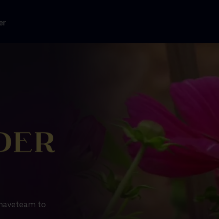
er
 haveteam to