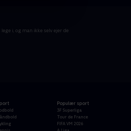
ege i, og man ikke selv ejer de
port
Populær sport
odbold
3F Superliga
åndbold
Tour de France
ykling
FIFA VM 2026
ennis
A Liga