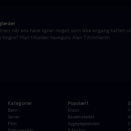
glæder
an, når ens have ligner noget, som ikke engang katten vil l
 fingre? Man tilkalder haveguru Alan Titchmarsh.
Kategorier
Populært
S
Børn
Klovn
F
Serier
Badehotellet
H
Film
Sygeplejeskolen
C
Dokumentar
X Factor
T