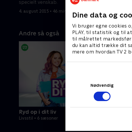
specielt venskab.
familie m
kan mind
4. august 2015 • 46 min
4. august 
Dine data og coo
Vi bruger egne cookies o
PLAY, til statistik og ti
Andre så også
til målrettet markedsfør
du kan altid trække dit s
mere om hvordan TV 2 be
Nødvendig
Ryd op i dit liv
Livsstil • 6 sæsoner