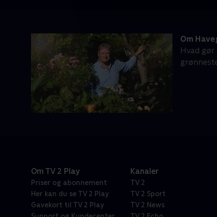
Om Have
Hvad gør m
grønneste
Om TV 2 Play
Kanaler
Priser og abonnement
TV 2
Her kan du se TV 2 Play
TV 2 Sport
Gavekort til TV 2 Play
TV 2 News
Support og Kundecenter
TV 2 Echo