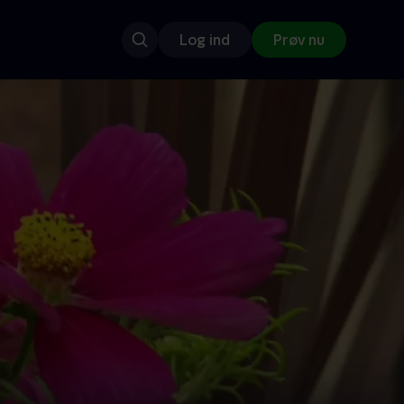
Log ind
Prøv nu