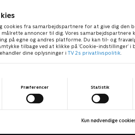
ed en have, som i fremtiden
for Keech hospice i Luton til
e dem om ham.
spændende og livlig have.
2015 • 46 min
7. marts 2017 • 46 min
kies
g cookies fra samarbejdspartnere for at give dig den b
l at målrette annoncer til dig. Vores samarbejdspartner
ing på egne og andres platforme. Du kan til- og fravæl
amtykke tilbage ved at klikke på ’Cookie-indstillinger’ i
handler dine oplysninger i
TV 2s privatlivspolitik
.
Samtykkevalg
Præferencer
Statistik
Linde på Langeland
F
Kun nødvendige cookie
Livsstil • 5 sæsoner
L