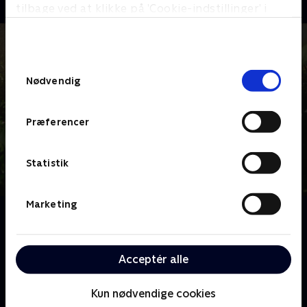
tilbage ved at klikke på ’Cookie-indstillinger’ i
bunden af siden. Læs mere om hvordan TV 2
behandler dine oplysninger i
TV 2s privatlivspolitik
.
Samtykkevalg
Nødvendig
Præferencer
Statistik
Marketing
Om Haveglæder
Hvad gør man, når ens have ligner noget, som ikke
engang katten vil lege i, og man ikke selv ejer de
Acceptér alle
grønneste fingre? Man tilkalder haveguru Alan
Titchmarsh.
Kun nødvendige cookies