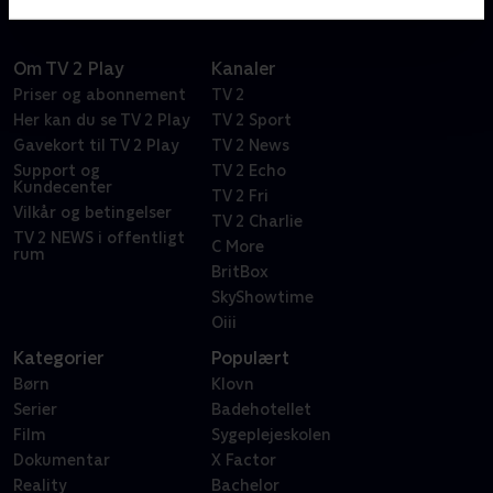
Om TV 2 Play
Kanaler
Priser og abonnement
TV 2
Her kan du se TV 2 Play
TV 2 Sport
Gavekort til TV 2 Play
TV 2 News
Support og
TV 2 Echo
Kundecenter
TV 2 Fri
Vilkår og betingelser
TV 2 Charlie
TV 2 NEWS i offentligt
C More
rum
BritBox
SkyShowtime
Oiii
Kategorier
Populært
Børn
Klovn
Serier
Badehotellet
Film
Sygeplejeskolen
Dokumentar
X Factor
Reality
Bachelor