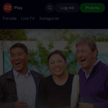
Log ind
Prøv nu
Forside
Live TV
Kategorier