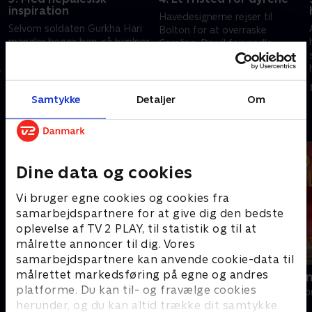
inspiration
Havedesignerne rejser til
Selvom soldaten Gurkha Hari
Bolton for at overraske
mangler begge ben, så hjælper
Caroline. De vil forvandle
han altid andre. Nu har hans
hendes utilgængelige vildmark
venner og kollegaer kontaktet
til en smuk have, hvor hun
12. april 2024 • 46 min
Alan og teamet. Det er tid til
nemt kan komme rundt.
12. april 2024 • 46 min
en ny have!
Samtykke
Detaljer
Om
l
Andre så også
Dine data og cookies
Vi bruger egne cookies og cookies fra
samarbejdspartnere for at give dig den bedste
oplevelse af TV 2 PLAY, til statistik og til at
målrette annoncer til dig. Vores
samarbejdspartnere kan anvende cookie-data til
målrettet markedsføring på egne og andres
Ryd op i dit liv
Linde på La
platforme. Du kan til- og fravælge cookies
Livsstil • 6 sæsoner
Livsstil • 5 sæs
herunder, og du kan altid trække dit samtykke