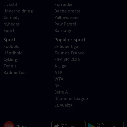
Livsstil
Forræder
Underholdning
Bachelorette
Comedy
Yellowstone
Nyheder
Paw Patrol
Sport
Barnaby
Sport
Populær sport
Fodbold
3F Superliga
Håndbold
Tour de France
Cykling
FIFA VM 2026
Tennis
A Liga
Badminton
ATP
WTA
NFL
Serie A
Diamond League
La Vuelta