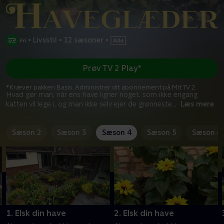
•
Livsstil
•
12 sæsoner
•
Prøv TV 2 Play*
*Kræver pakken Basis. Administrer dit abonnement på Mit TV 2.
Hvad gør man, når ens have ligner noget, som ikke engang
katten vil lege i, og man ikke selv ejer de grønneste
...
Læs mere
Sæson 2
Sæson 3
Sæson 4
Sæson 5
Sæson 6
1. Elsk din have
2. Elsk din have