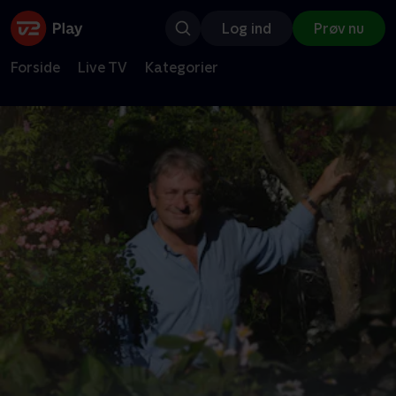
Log ind
Prøv nu
Forside
Live TV
Kategorier