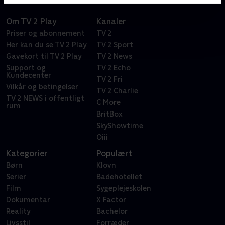
Om TV 2 Play
Kanaler
Priser og abonnement
TV 2
Her kan du se TV 2 Play
TV 2 Sport
Gavekort til TV 2 Play
TV 2 News
Support og
TV 2 Echo
Kundecenter
TV 2 Fri
Vilkår og betingelser
TV 2 Charlie
TV 2 NEWS i offentligt
C More
rum
BritBox
SkyShowtime
Oiii
Kategorier
Populært
Børn
Klovn
Serier
Badehotellet
Film
Sygeplejeskolen
Dokumentar
X Factor
Reality
Bachelor
Livsstil
Forræder