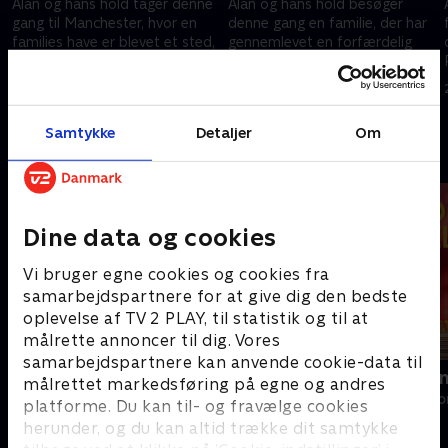
Alan og hans hold tager denne
Alan og hans hold besøger
gang til Manchester, hvor en
denne gang en familie, der har
families have er blevet et sted,
gennemlevet en forfærdelig
som man ikke skal bevæge sig
tragedie.
ud i, hvis man vil har sit liv kært!
26. marts 2015 • 46 min
26. marts 2015 • 45 min
Samtykke
Detaljer
Om
Andre så også
Dine data og cookies
Vi bruger egne cookies og cookies fra
samarbejdspartnere for at give dig den bedste
oplevelse af TV 2 PLAY, til statistik og til at
målrette annoncer til dig. Vores
samarbejdspartnere kan anvende cookie-data til
Ryd op i dit liv
Linde på La
målrettet markedsføring på egne og andres
Livsstil • 6 sæsoner
Livsstil • 5 sæs
platforme. Du kan til- og fravælge cookies
herunder, og du kan altid trække dit samtykke