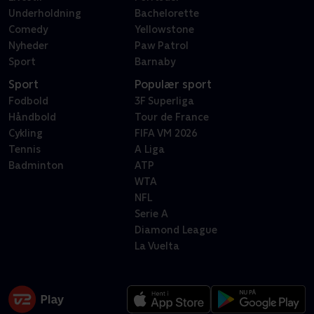
Underholdning
Bachelorette
Comedy
Yellowstone
Nyheder
Paw Patrol
Sport
Barnaby
Sport
Populær sport
Fodbold
3F Superliga
Håndbold
Tour de France
Cykling
FIFA VM 2026
Tennis
A Liga
Badminton
ATP
WTA
NFL
Serie A
Diamond League
La Vuelta