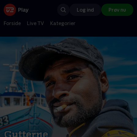
Log ind
Prøv nu
Forside
Live TV
Kategorier