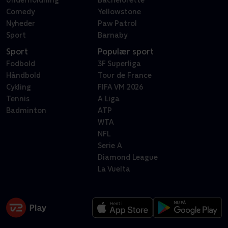
Underholdning
Bachelorette
Comedy
Yellowstone
Nyheder
Paw Patrol
Sport
Barnaby
Sport
Populær sport
Fodbold
3F Superliga
Håndbold
Tour de France
Cykling
FIFA VM 2026
Tennis
A Liga
Badminton
ATP
WTA
NFL
Serie A
Diamond League
La Vuelta