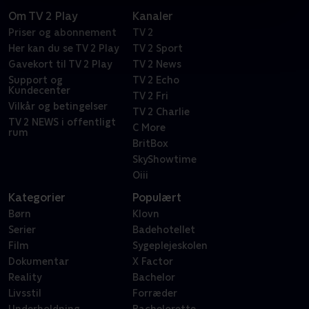
Om TV 2 Play
Kanaler
Priser og abonnement
TV 2
Her kan du se TV 2 Play
TV 2 Sport
Gavekort til TV 2 Play
TV 2 News
Support og
TV 2 Echo
Kundecenter
TV 2 Fri
Vilkår og betingelser
TV 2 Charlie
TV 2 NEWS i offentligt
C More
rum
BritBox
SkyShowtime
Oiii
Kategorier
Populært
Børn
Klovn
Serier
Badehotellet
Film
Sygeplejeskolen
Dokumentar
X Factor
Reality
Bachelor
Livsstil
Forræder