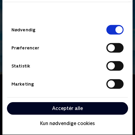
bunden af siden. Læs mere om hvordan TV 2
behandler dine oplysninger i
TV 2s privatlivspolitik
.
Samtykkevalg
Nødvendig
Præferencer
Statistik
Om Gutterne på kutterne
Marketing
I et lille fiskerleje ved Jammerbugt i Nordjylland
kæmper de fem kammerater og fiskere Jan, Jonny,
Kristian, Jesper og Bo samme for at holde det det
Acceptér alle
gamle og traditionsrige kystfiskeri i live.
Kun nødvendige cookies