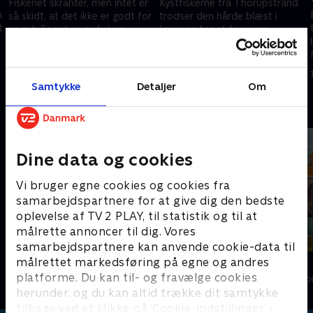
Fiskeriet skranter, men intet er
Kystfiskerne fra Thorupstrand
n
så skidt, at det ikke er godt for
trodser den hårde blæst i
t
noget. For et ringe fiskeri,
kampen for at forsørge
betyder mere tid til familie og
familien. Stenbidersæsonen
venner.
lakker mod enden, og den har
27. september 2022 • 28 min
11. oktober 2022 • 27 min
bestemt ikke været god.
Samtykke
Detaljer
Om
Andre så også
Dine data og cookies
Vi bruger egne cookies og cookies fra
samarbejdspartnere for at give dig den bedste
oplevelse af TV 2 PLAY, til statistik og til at
målrette annoncer til dig. Vores
samarbejdspartnere kan anvende cookie-data til
målrettet markedsføring på egne og andres
Kurs mod fjerne kyster
Ja for Fanø
platforme. Du kan til- og fravælge cookies
Livsstil • 4 sæsoner
Livsstil • 9 sæs
herunder, og du kan altid trække dit samtykke
tilbage ved at klikke på ’Cookie-indstillinger’ i