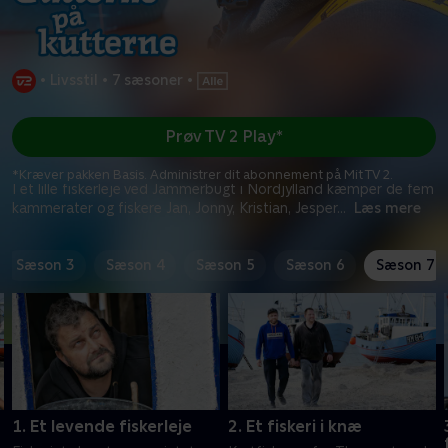
•
Livsstil
•
7 sæsoner
•
Prøv TV 2 Play*
*Kræver pakken Basis. Administrer dit abonnement på Mit TV 2.
I et lille fiskerleje ved Jammerbugt i Nordjylland kæmper de fem
kammerater og fiskere Jan, Jonny, Kristian, Jesper
...
Læs mere
Sæson 3
Sæson 4
Sæson 5
Sæson 6
Sæson 7
1. Et levende fiskerleje
2. Et fiskeri i knæ