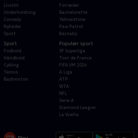
Livsstil
Forræder
Underholdning
Bachelorette
Comedy
Yellowstone
Nyheder
Paw Patrol
Sport
Barnaby
Sport
Populær sport
Fodbold
3F Superliga
Håndbold
Tour de France
Cykling
FIFA VM 2026
Tennis
A Liga
Badminton
ATP
WTA
NFL
Serie A
Diamond League
La Vuelta