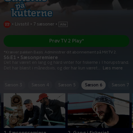
•
Livsstil
•
7 sæsoner
•
Prøv TV 2 Play*
*Kræver pakken Basis. Administrer dit abonnement på Mit TV 2.
S6:E1 • Sæsonpremiere
Det har været en lang og hård vinter for fiskerne i Thorupstrand.
Det har blæst i månedsvis, og der har kun været
...
Læs mere
Sæson 3
Sæson 4
Sæson 5
Sæson 6
Sæson 7
1. Sæsonpremiere
2. Gang i fiskeriet