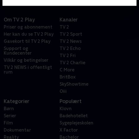
Om TV 2 Play
Kanaler
Priser og abonnement
TV 2
Her kan du se TV 2 Play
TV 2 Sport
Gavekort til TV 2 Play
TV 2 News
Support og
TV 2 Echo
Kundecenter
TV 2 Fri
Vilkår og betingelser
TV 2 Charlie
TV 2 NEWS i offentligt
C More
rum
BritBox
SkyShowtime
Oiii
Kategorier
Populært
Børn
Klovn
Serier
Badehotellet
Film
Sygeplejeskolen
Dokumentar
X Factor
Reality
Bachelor