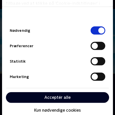
tilbage ved at klikke på ’Cookie-indstillinger’ i
bunden af siden. Læs mere om hvordan TV 2
behandler dine oplysninger i
TV 2s privatlivspolitik
.
Samtykkevalg
Nødvendig
Præferencer
Statistik
Marketing
Om Gutterne på kutterne
I et lille fiskerleje ved Jammerbugt i Nordjylland
kæmper de fem kammerater og fiskere Jan, Jonny,
Acceptér alle
Kristian, Jesper og Bo samme for at holde det det
gamle og traditionsrige kystfiskeri i live.
Kun nødvendige cookies