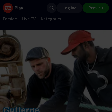
Log ind
Prøv nu
Forside
Live TV
Kategorier