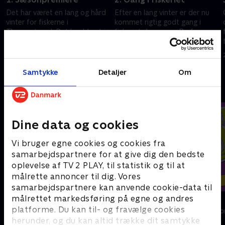
Det har været en lang og hård
Efter en lang vinter er der nu
vinter for fiskerne i
kommet rigtig godt gang i
Thorupstrand. Det har blæst i
fiskeriet. Jesper og Bo fanger
månedsvis, og der har kun
mange fisk, og priserne er høje.
n
været ganske få haw-dage.
Så de er glade.
22. september 2020 • 27 min
22. september 2020 • 27 min
l
Samtykke
Detaljer
Om
Andre så også
Dine data og cookies
Vi bruger egne cookies og cookies fra
samarbejdspartnere for at give dig den bedste
oplevelse af TV 2 PLAY, til statistik og til at
målrette annoncer til dig. Vores
samarbejdspartnere kan anvende cookie-data til
målrettet markedsføring på egne og andres
Kurs mod fjerne kyster
Helt sort
platforme. Du kan til- og fravælge cookies
Livsstil • 4 sæsoner
Livsstil • 7 sæs
herunder, og du kan altid trække dit samtykke