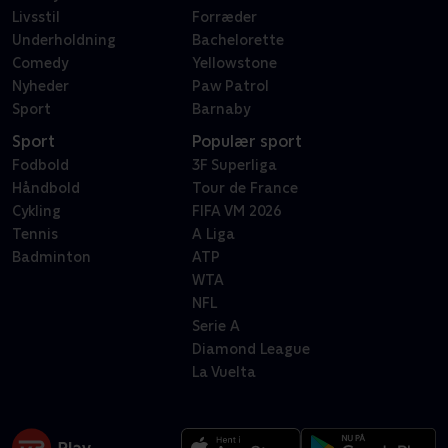
Livsstil
Forræder
Underholdning
Bachelorette
Comedy
Yellowstone
Nyheder
Paw Patrol
Sport
Barnaby
Sport
Populær sport
Fodbold
3F Superliga
Håndbold
Tour de France
Cykling
FIFA VM 2026
Tennis
A Liga
Badminton
ATP
WTA
NFL
Serie A
Diamond League
La Vuelta