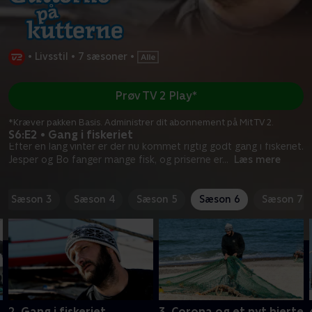
•
Livsstil
•
7 sæsoner
•
Prøv TV 2 Play*
*Kræver pakken Basis. Administrer dit abonnement på Mit TV 2.
S6:E2 • Gang i fiskeriet
Efter en lang vinter er der nu kommet rigtig godt gang i fiskeriet.
Jesper og Bo fanger mange fisk, og priserne er
...
Læs mere
Sæson 3
Sæson 4
Sæson 5
Sæson 6
Sæson 7
2. Gang i fiskeriet
3. Corona og et nyt hjerte