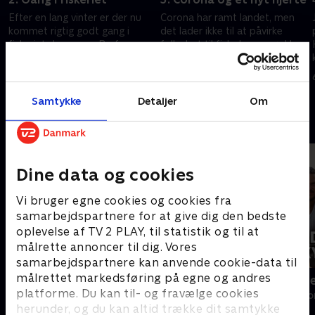
Efter en lang vinter er der nu
Corona har ramt landet, men
kommet rigtig godt gang i
det lader ikke til at påvirke
fiskeriet. Jesper og Bo fanger
folks lyst til fisk. Jonny gør klar
mange fisk, og priserne er høje.
til, at han skal til en vigtig
Så de er glade.
hjerteundersøgelse på Riget.
22. september 2020 • 27 min
29. september 2020 • 27 min
Samtykke
Detaljer
Om
Andre så også
Dine data og cookies
Vi bruger egne cookies og cookies fra
samarbejdspartnere for at give dig den bedste
oplevelse af TV 2 PLAY, til statistik og til at
målrette annoncer til dig. Vores
samarbejdspartnere kan anvende cookie-data til
målrettet markedsføring på egne og andres
Helt sort
Kurs mod fje
platforme. Du kan til- og fravælge cookies
Livsstil • 7 sæsoner
Livsstil • 4 sæs
herunder, og du kan altid trække dit samtykke