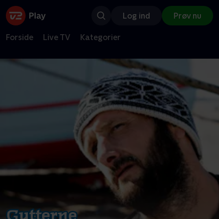
Log ind
Prøv nu
Forside
Live TV
Kategorier