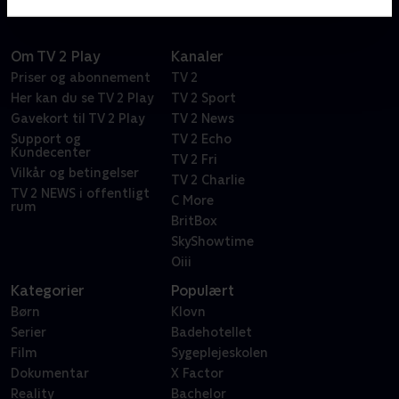
Om TV 2 Play
Kanaler
Priser og abonnement
TV 2
Her kan du se TV 2 Play
TV 2 Sport
Gavekort til TV 2 Play
TV 2 News
Support og
TV 2 Echo
Kundecenter
TV 2 Fri
Vilkår og betingelser
TV 2 Charlie
TV 2 NEWS i offentligt
C More
rum
BritBox
SkyShowtime
Oiii
Kategorier
Populært
Børn
Klovn
Serier
Badehotellet
Film
Sygeplejeskolen
Dokumentar
X Factor
Reality
Bachelor