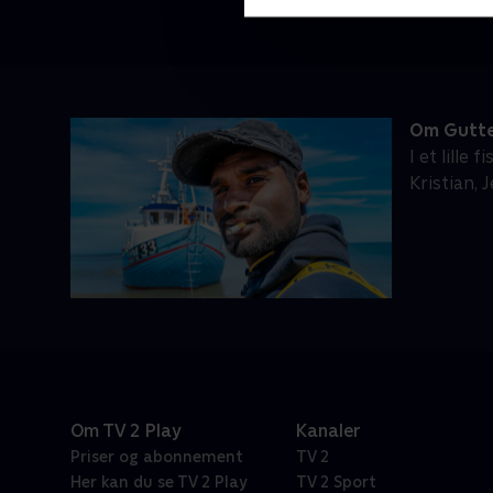
mere moderne. Men inden fartøjet
kan tages båden i brug, og Nikolaj
igen kan begynde at tjene penge,
venter en kompliceret ombygning
forude.
Om Gutte
I et lill
Kristian, 
Om TV 2 Play
Kanaler
Priser og abonnement
TV 2
Her kan du se TV 2 Play
TV 2 Sport