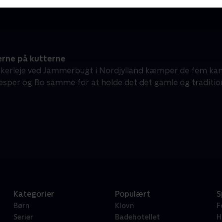
rne på kutterne
e fiskerleje ved Jammerbugt i Nordjylland kæmper de fem ka
Jesper og Bo samme for at holde det det gamle og traditionsr
Kategorier
Populært
S
Børn
Klovn
F
Serier
Badehotellet
H