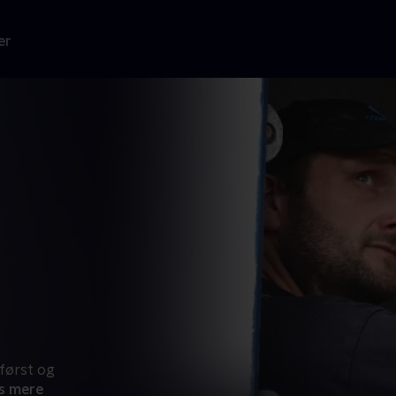
er
først og
s mere