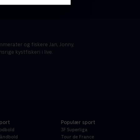
mmerater og fiskere Jan, Jonny,
ige kystfiskeri i live.
port
Populær sport
odbold
3F Superliga
åndbold
Tour de France