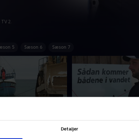
 TV 2.
æson 5
Sæson 6
Sæson 7
e fiskere fra
3. Gutterne på kutterne 
trand
Gennem generationer er de
an og Jonny, der til daglig
kystfiskerbåde i Thorupstr
Detaljer
a kystbåden HM93, er
eneste dag blevet slæbt op