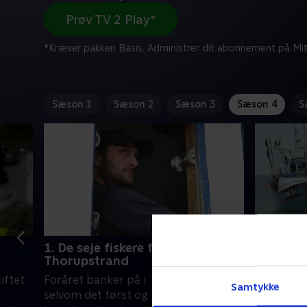
Prøv TV 2 Play*
*Kræver pakken Basis. Administrer dit abonnement på Mit
Sæson 1
Sæson 2
Sæson 3
Sæson 4
S
1. De seje fiskere fra
2. De sej
Thorupstrand
Thorups
iftet
Foråret banker på i Thorupstrand. Og
Brødrene J
Samtykke
r
selvom det først og fremmest
fisker fr