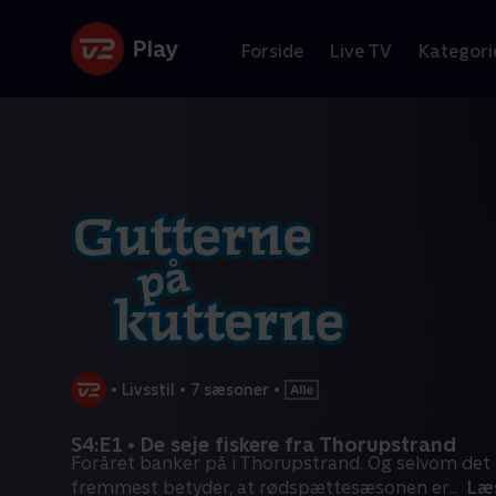
Forside
Live TV
Kategori
•
Livsstil
•
7 sæsoner
•
S4:E1 • De seje fiskere fra Thorupstrand
Foråret banker på i Thorupstrand. Og selvom det 
fremmest betyder, at rødspættesæsonen er
...
Læ