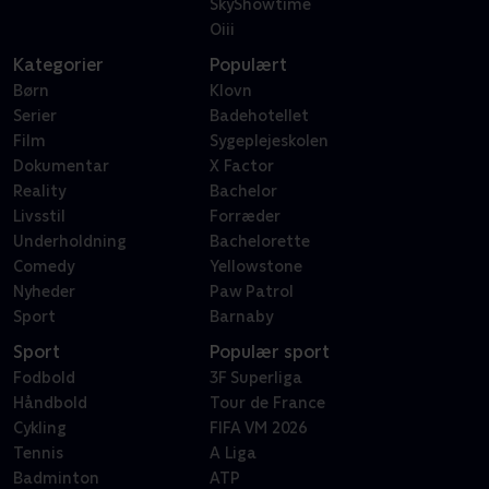
SkyShowtime
Oiii
Kategorier
Populært
Børn
Klovn
Serier
Badehotellet
Film
Sygeplejeskolen
Dokumentar
X Factor
Reality
Bachelor
Livsstil
Forræder
Underholdning
Bachelorette
Comedy
Yellowstone
Nyheder
Paw Patrol
Sport
Barnaby
Sport
Populær sport
Fodbold
3F Superliga
Håndbold
Tour de France
Cykling
FIFA VM 2026
Tennis
A Liga
Badminton
ATP