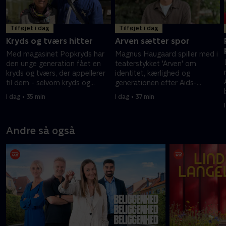
Tilføjet i dag
Tilføjet i dag
Kryds og tværs hitter
Arven sætter spor
Med magasinet Popkryds har
Magnus Haugaard spiller med i
den unge generation fået en
teaterstykket 'Arven' om
kryds og tværs, der appellerer
identitet, kærlighed og
til dem - selvom kryds og
generationen efter Aids-
tværs er en gammel ordleg, så
epidemien. Forestillingen har
I dag • 35 min
I dag • 37 min
er det populært hos både unge
flere gange rørt ham til tårer.
og ældre.
Andre så også