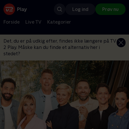
Log ind
Prøv nu
Forside
Live TV
Kategorier
Det, du er på udkig efter, findes ikke længere på TV
2 Play. Måske kan du finde et alternativ her i
stedet?