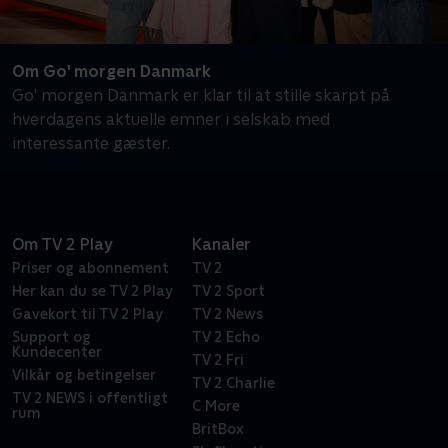
Om Go' morgen Danmark
Go' morgen Danmark er klar til at stille skarpt på
hverdagens aktuelle emner i selskab med
interessante gæster.
Om TV 2 Play
Kanaler
Priser og abonnement
TV 2
Her kan du se TV 2 Play
TV 2 Sport
Gavekort til TV 2 Play
TV 2 News
Support og
TV 2 Echo
Kundecenter
TV 2 Fri
Vilkår og betingelser
TV 2 Charlie
TV 2 NEWS i offentligt
C More
rum
BritBox