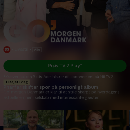
•
Livsstil
•
Prøv TV 2 Play*
*Kræver pakken Basis. Administrer dit abonnement på Mit TV 2.
Tilføjet i dag
Pharfar skifter spor på personligt album
Go' morgen Danmark er klar til at stille skarpt på hverdagens
aktuelle emner i selskab med interessante gæster.