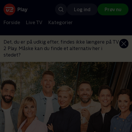
Log ind
Prøv nu
Forside
Live TV
Kategorier
Det, du er på udkig efter, findes ikke længere på TV
2 Play. Måske kan du finde et alternativ her i
stedet?