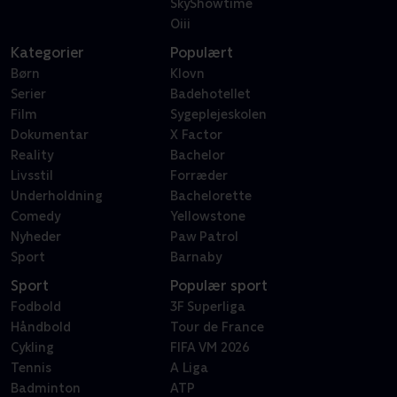
SkyShowtime
Oiii
Kategorier
Populært
Børn
Klovn
Serier
Badehotellet
Film
Sygeplejeskolen
Dokumentar
X Factor
Reality
Bachelor
Livsstil
Forræder
Underholdning
Bachelorette
Comedy
Yellowstone
Nyheder
Paw Patrol
Sport
Barnaby
Sport
Populær sport
Fodbold
3F Superliga
Håndbold
Tour de France
Cykling
FIFA VM 2026
Tennis
A Liga
Badminton
ATP