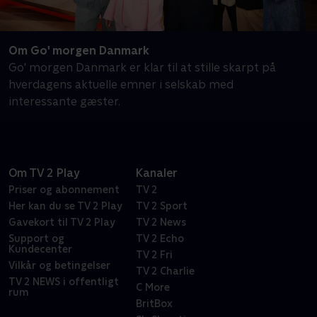
Om Go' morgen Danmark
Go' morgen Danmark er klar til at stille skarpt på
hverdagens aktuelle emner i selskab med
interessante gæster.
Om TV 2 Play
Kanaler
Priser og abonnement
TV 2
Her kan du se TV 2 Play
TV 2 Sport
Gavekort til TV 2 Play
TV 2 News
Support og
TV 2 Echo
Kundecenter
TV 2 Fri
Vilkår og betingelser
TV 2 Charlie
TV 2 NEWS i offentligt
C More
rum
BritBox