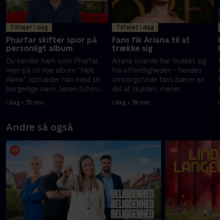
Tilføjet i dag
Tilføjet i dag
Pharfar skifter spor på
Fans fik Ariana til at
personligt album
trække sig
Du kender ham som Pharfar,
Ariana Grande har trukket sig
men på sit nye album “Helt
fra offentligheden - hendes
Alene” optræder han med sit
omsorgsfulde fans bærer en
borgerlige navn, Søren Schou,
del af skylden, mener
og laver alvorlige sange.
musikjournalist.
I dag • 35 min
I dag • 38 min
Andre så også