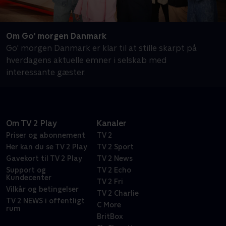
Om Go' morgen Danmark
Go' morgen Danmark er klar til at stille skarpt på
hverdagens aktuelle emner i selskab med
interessante gæster.
Om TV 2 Play
Kanaler
Priser og abonnement
TV 2
Her kan du se TV 2 Play
TV 2 Sport
Gavekort til TV 2 Play
TV 2 News
Support og
TV 2 Echo
Kundecenter
TV 2 Fri
Vilkår og betingelser
TV 2 Charlie
TV 2 NEWS i offentligt
C More
rum
BritBox