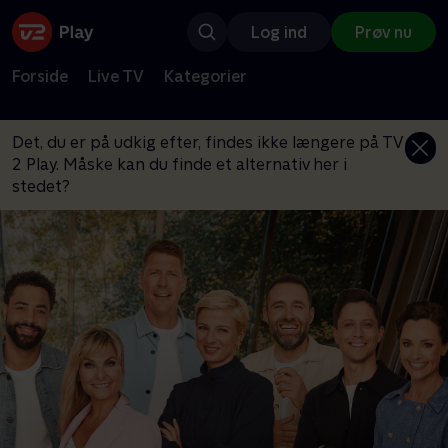
Log ind
Prøv nu
Forside
Live TV
Kategorier
Det, du er på udkig efter, findes ikke længere på TV
2 Play. Måske kan du finde et alternativ her i
stedet?