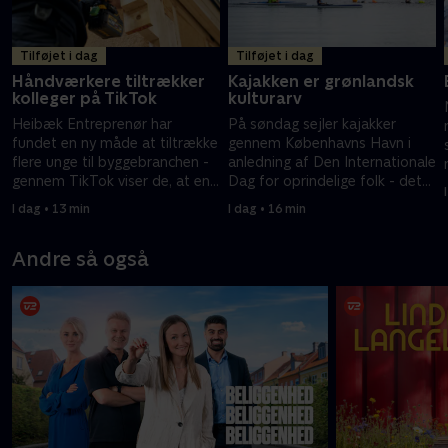
Tilføjet i dag
Tilføjet i dag
Håndværkere tiltrækker
Kajakken er grønlandsk
kolleger på TikTok
kulturarv
Heibæk Entreprenør har
På søndag sejler kajakker
fundet en ny måde at tiltrække
gennem Københavns Havn i
flere unge til byggebranchen -
anledning af Den Internationale
gennem TikTok viser de, at en
Dag for oprindelige folk - det
byggeplads også indeholder
sætter fokus på kajakken som
I dag • 13 min
I dag • 16 min
fællesskab og humor.
grønlandsk kulturarv.
Andre så også