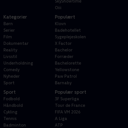
SkyShowtime
Oiii
Kategorier
Populært
Børn
Klovn
Serier
Badehotellet
Film
Sygeplejeskolen
Dokumentar
X Factor
Reality
Bachelor
Livsstil
Forræder
Underholdning
Bachelorette
Comedy
Yellowstone
Nyheder
Paw Patrol
Sport
Barnaby
Sport
Populær sport
Fodbold
3F Superliga
Håndbold
Tour de France
Cykling
FIFA VM 2026
Tennis
A Liga
Badminton
ATP