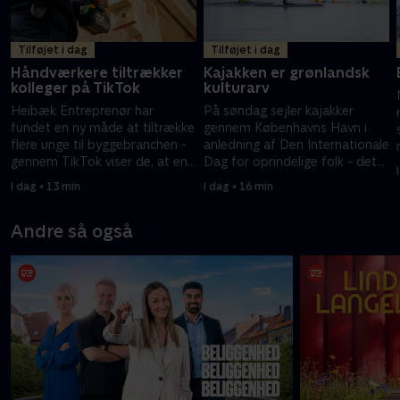
Tilføjet i dag
Tilføjet i dag
Håndværkere tiltrækker
Kajakken er grønlandsk
kolleger på TikTok
kulturarv
Heibæk Entreprenør har
På søndag sejler kajakker
fundet en ny måde at tiltrække
gennem Københavns Havn i
flere unge til byggebranchen -
anledning af Den Internationale
gennem TikTok viser de, at en
Dag for oprindelige folk - det
byggeplads også indeholder
sætter fokus på kajakken som
I dag • 13 min
I dag • 16 min
fællesskab og humor.
grønlandsk kulturarv.
Andre så også