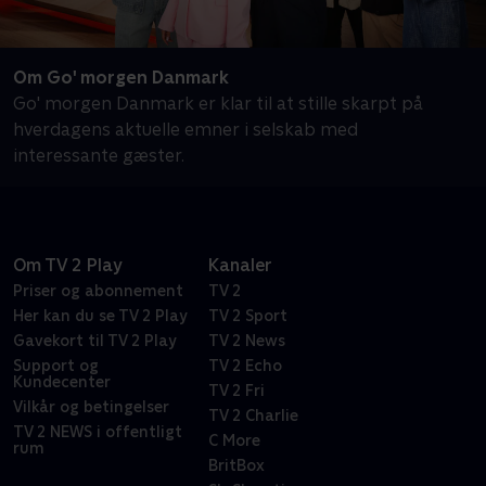
Om Go' morgen Danmark
Go' morgen Danmark er klar til at stille skarpt på
hverdagens aktuelle emner i selskab med
interessante gæster.
Om TV 2 Play
Kanaler
Priser og abonnement
TV 2
Her kan du se TV 2 Play
TV 2 Sport
Gavekort til TV 2 Play
TV 2 News
Support og
TV 2 Echo
Kundecenter
TV 2 Fri
Vilkår og betingelser
TV 2 Charlie
TV 2 NEWS i offentligt
C More
rum
BritBox