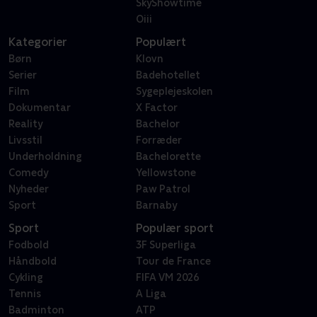
SkyShowtime
Oiii
Kategorier
Populært
Børn
Klovn
Serier
Badehotellet
Film
Sygeplejeskolen
Dokumentar
X Factor
Reality
Bachelor
Livsstil
Forræder
Underholdning
Bachelorette
Comedy
Yellowstone
Nyheder
Paw Patrol
Sport
Barnaby
Sport
Populær sport
Fodbold
3F Superliga
Håndbold
Tour de France
Cykling
FIFA VM 2026
Tennis
A Liga
Badminton
ATP