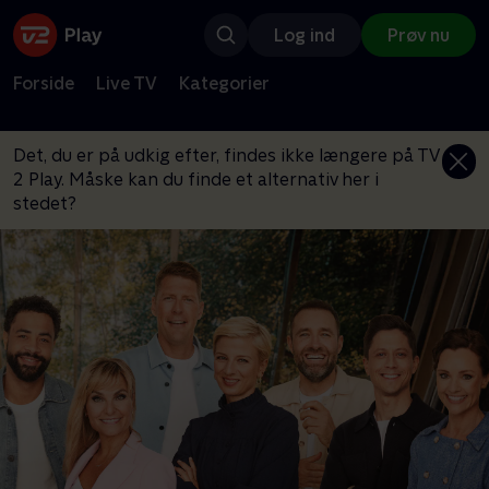
Log ind
Prøv nu
Forside
Live TV
Kategorier
Det, du er på udkig efter, findes ikke længere på TV
2 Play. Måske kan du finde et alternativ her i
stedet?