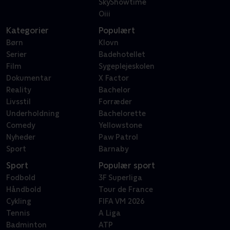
SkyShowtime
Oiii
Kategorier
Populært
Børn
Klovn
Serier
Badehotellet
Film
Sygeplejeskolen
Dokumentar
X Factor
Reality
Bachelor
Livsstil
Forræder
Underholdning
Bachelorette
Comedy
Yellowstone
Nyheder
Paw Patrol
Sport
Barnaby
Sport
Populær sport
Fodbold
3F Superliga
Håndbold
Tour de France
Cykling
FIFA VM 2026
Tennis
A Liga
Badminton
ATP