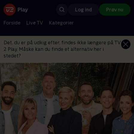
Log ind
Prøv nu
Forside
Live TV
Kategorier
Det, du er på udkig efter, findes ikke længere på TV
2 Play. Måske kan du finde et alternativ her i
stedet?