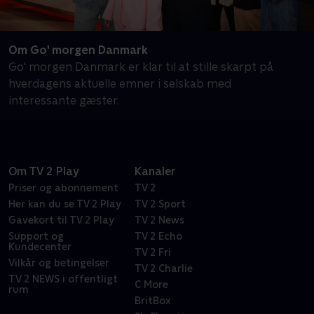
Om Go' morgen Danmark
Go' morgen Danmark er klar til at stille skarpt på
hverdagens aktuelle emner i selskab med
interessante gæster.
Om TV 2 Play
Kanaler
Priser og abonnement
TV 2
Her kan du se TV 2 Play
TV 2 Sport
Gavekort til TV 2 Play
TV 2 News
Support og
TV 2 Echo
Kundecenter
TV 2 Fri
Vilkår og betingelser
TV 2 Charlie
TV 2 NEWS i offentligt
C More
rum
BritBox