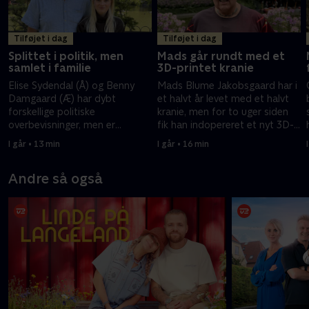
Tilføjet i dag
Tilføjet i dag
Splittet i politik, men
Mads går rundt med et
samlet i familie
3D-printet kranie
Elise Sydendal (Å) og Benny
Mads Blume Jakobsgaard har i
Damgaard (Æ) har dybt
et halvt år levet med et halvt
forskellige politiske
kranie, men for to uger siden
overbevisninger, men er
fik han indopereret et nyt 3D-
samtidigt papfar og papdatter.
printet kranie.
I går • 13 min
I går • 16 min
Andre så også