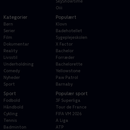
SkyShowtime
Oiii
Kategorier
Populært
Børn
Klovn
Serier
Badehotellet
Film
Sygeplejeskolen
Dokumentar
X Factor
Reality
Bachelor
Livsstil
Forræder
Underholdning
Bachelorette
Comedy
Yellowstone
Nyheder
Paw Patrol
Sport
Barnaby
Sport
Populær sport
Fodbold
3F Superliga
Håndbold
Tour de France
Cykling
FIFA VM 2026
Tennis
A Liga
Badminton
ATP