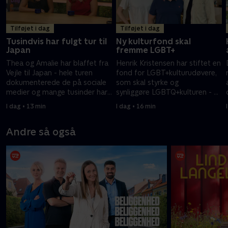
Tilføjet i dag
Tilføjet i dag
Tusindvis har fulgt tur til
Ny kulturfond skal
Japan
fremme LGBT+
Thea og Amalie har blaffet fra
Henrik Kristensen har stiftet en
Vejle til Japan - hele turen
fond for LGBT+kulturudøvere,
dokumenterede de på sociale
som skal styrke og
medier og mange tusinder har
synliggøre LGBTQ+kulturen - dr
fulgt med på den til tider
fik de første legater i lørdags.
I dag • 13 min
I dag • 16 min
farefulde færd.
Andre så også