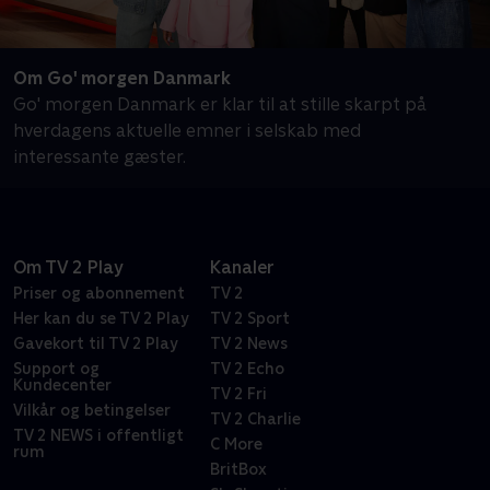
Om Go' morgen Danmark
Go' morgen Danmark er klar til at stille skarpt på
hverdagens aktuelle emner i selskab med
interessante gæster.
Om TV 2 Play
Kanaler
Priser og abonnement
TV 2
Her kan du se TV 2 Play
TV 2 Sport
Gavekort til TV 2 Play
TV 2 News
Support og
TV 2 Echo
Kundecenter
TV 2 Fri
Vilkår og betingelser
TV 2 Charlie
TV 2 NEWS i offentligt
C More
rum
BritBox