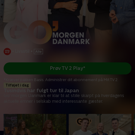
•
Livsstil
•
Prøv TV 2 Play*
*Kræver pakken Basis. Administrer dit abonnement på Mit TV 2.
Tilføjet i dag
Tusindvis har fulgt tur til Japan
Go' morgen Danmark er klar til at stille skarpt på hverdagens
aktuelle emner i selskab med interessante gæster.