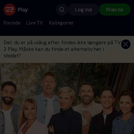
Log ind
Prøv nu
Forside
Live TV
Kategorier
Det, du er på udkig efter, findes ikke længere på TV
2 Play. Måske kan du finde et alternativ her i
stedet?