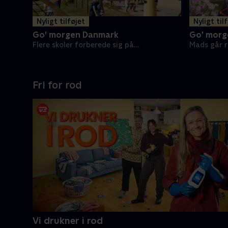
Nyligt tilføjet
Nyligt til
Go' morgen Danmark
Go' morg
Flere skoler forberede sig på
Mads går r
terrorangreb
Fri for rod
Vi drukner i rod