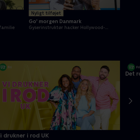
Nyligt tilføjet
Nyligt
Go' morgen Danmark
Go' m
 familie
Gyserinstruktør hacker Hollywood-
Rock o
system
i drukner i rod UK
Det r