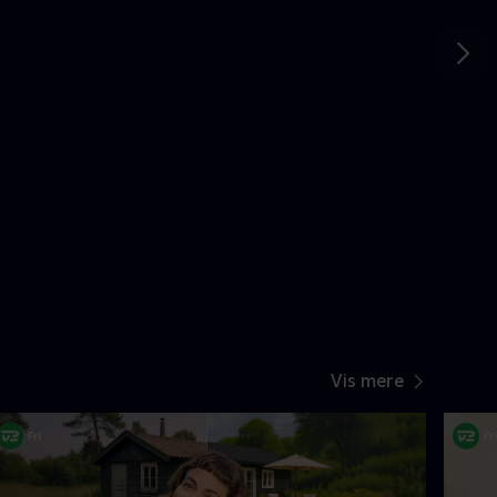
Gå t
Vis mere