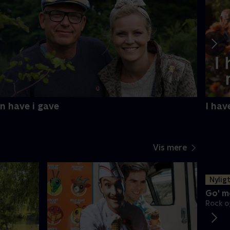
n have i gave
I ha
Vis mere