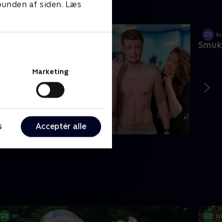
 bunden af siden. Læs
Smuk
Marketing
s
Acceptér alle
lle gør det vel?