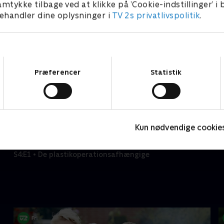
amtykke tilbage ved at klikke på ’Cookie-indstillinger’ i
handler dine oplysninger i
TV 2s privatlivspolitik
.
Samtykkevalg
Præferencer
Statistik
Kun nødvendige cookie
Tabu - med Rune Klan
A
S4:E1 • De plastikoperationsafhængige