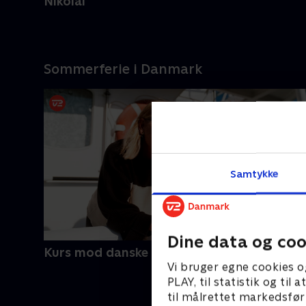
Nikolai
Sommerferie i Danmark
Samtykke
Dine data og coo
Kurs mod danske kyster
Vi bruger egne cookies o
PLAY, til statistik og ti
til målrettet markedsfør