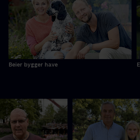
Beier bygger have
E