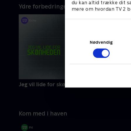
du kan altid trække dit s
Ydre forbedringer
mere om hvordan TV 2 be
Nødvendig
Jeg vil lide for skønheden
Kom med i haven