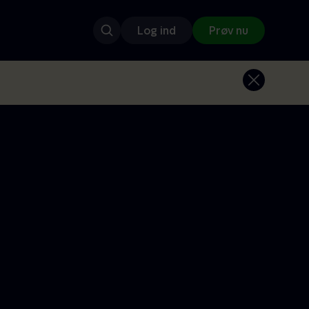
Log ind
Prøv nu