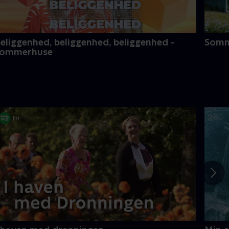
eliggenhed, beliggenhed, beliggenhed -
Somme
sommerhuse