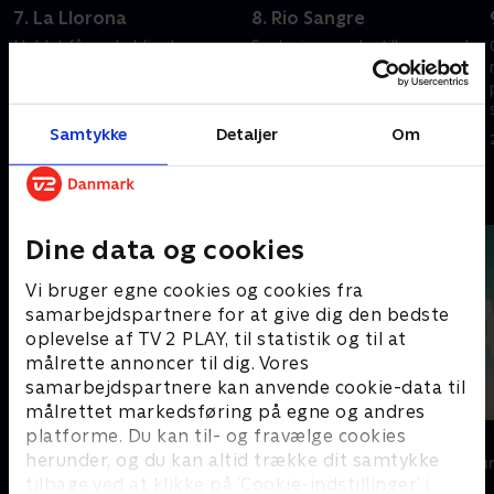
7. La Llorona
8. Rio Sangre
t
Holdet får en heldig chance
Santanico vender tilbage med
mod Amaru, men intet er, som
en ny hemmelighed – og en
det ser ud til, da de bliver ofre
potentiel allieret – og fører
for en kvindelig dæmon.
Geckos til Lord Venganza, som
gemmer sig i et fængsel.
Samtykke
Detaljer
Om
28. oktober 2025 • 44 min
28. oktober 2025 • 43 min
Andre så også
Dine data og cookies
Vi bruger egne cookies og cookies fra
samarbejdspartnere for at give dig den bedste
oplevelse af TV 2 PLAY, til statistik og til at
målrette annoncer til dig. Vores
samarbejdspartnere kan anvende cookie-data til
målrettet markedsføring på egne og andres
platforme. Du kan til- og fravælge cookies
Top Dog
The Au Pair
herunder, og du kan altid trække dit samtykke
Krimi & Spænding • 1 sæsoner
Krimi & Spændi
tilbage ved at klikke på ’Cookie-indstillinger’ i