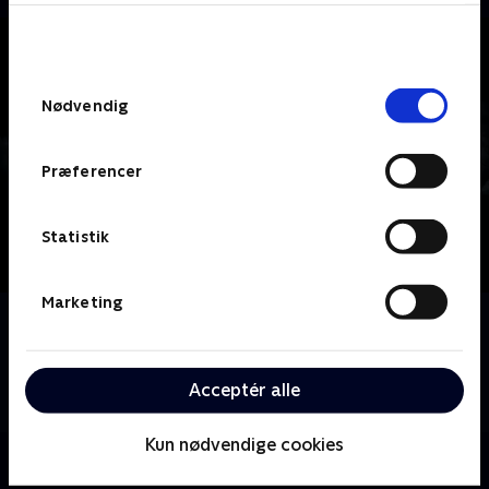
bunden af siden. Læs mere om hvordan TV 2
behandler dine oplysninger i
TV 2s privatlivspolitik
.
Samtykkevalg
Nødvendig
Præferencer
Statistik
Marketing
Om From Dusk Till Dawn
De to lovløse brødre Seth og Richie Gecko støder på
hævntørstige ordenshåndhævere og sultne
Acceptér alle
dæmoner under deres flugt til Mexico.
Kun nødvendige cookies