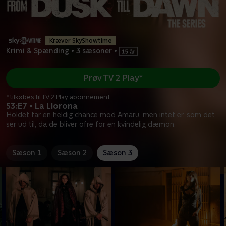
Kræver SkyShowtime
Krimi & Spænding
•
3 sæsoner
•
Prøv TV 2 Play*
*tilkøbes til TV 2 Play abonnement
S3:E7 • La Llorona
Holdet får en heldig chance mod Amaru, men intet er, som det
ser ud til, da de bliver ofre for en kvindelig dæmon.
Sæson 1
Sæson 2
Sæson 3