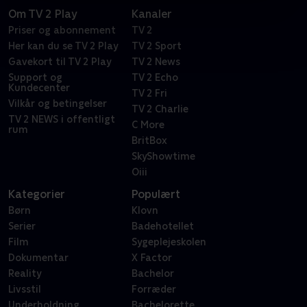
Om TV 2 Play
Kanaler
Priser og abonnement
TV 2
Her kan du se TV 2 Play
TV 2 Sport
Gavekort til TV 2 Play
TV 2 News
Support og
TV 2 Echo
Kundecenter
TV 2 Fri
Vilkår og betingelser
TV 2 Charlie
TV 2 NEWS i offentligt
C More
rum
BritBox
SkyShowtime
Oiii
Kategorier
Populært
Børn
Klovn
Serier
Badehotellet
Film
Sygeplejeskolen
Dokumentar
X Factor
Reality
Bachelor
Livsstil
Forræder
Underholdning
Bachelorette