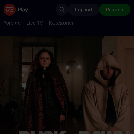
Log ind
Prøv nu
Forside
Live TV
Kategorier