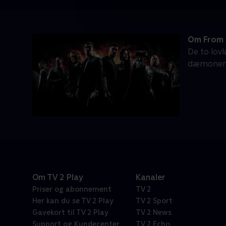
Om From 
De to lov
dæmoner u
Om TV 2 Play
Kanaler
Priser og abonnement
TV 2
Her kan du se TV 2 Play
TV 2 Sport
Gavekort til TV 2 Play
TV 2 News
Support og Kundecenter
TV 2 Echo