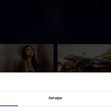
 Runs Thick
3. Mistress
lige Texas er Gecko-brødrene
Seth er tvunget til at stopp
Detaljer
 kollidere med familien
motel, og sammen med Car
r er på en desperat rejse
lægger han en plan om at k