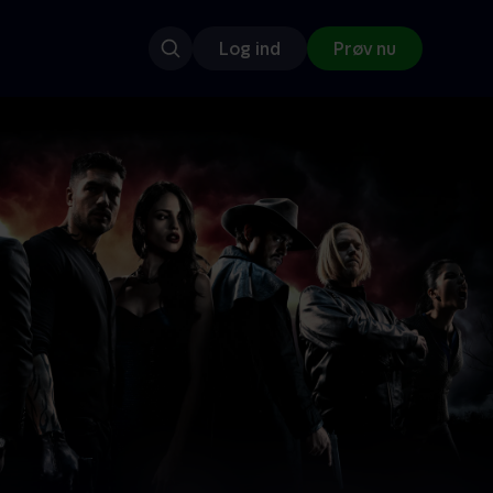
Log ind
Prøv nu