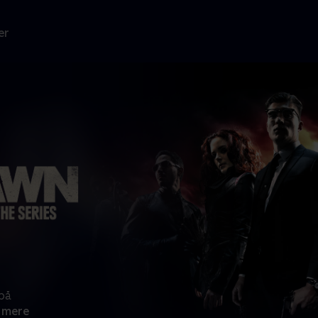
er
 på
 mere