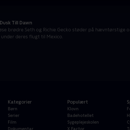
Dusk Till Dawn
løse brødre Seth og Richie Gecko støder på hævntørstige
nder deres flugt til Mexico.
Kategorier
Populært
S
Børn
Klovn
F
Serier
Badehotellet
H
Film
Sygeplejeskolen
C
Dokumentar
X Factor
T