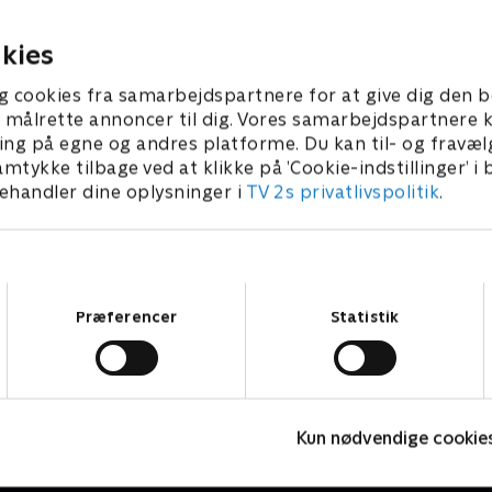
co.
grænsen.
r 2025 • 44 min
11. oktober 2025 • 46 min
kies
g cookies fra samarbejdspartnere for at give dig den b
l at målrette annoncer til dig. Vores samarbejdspartner
ing på egne og andres platforme. Du kan til- og fravæl
amtykke tilbage ved at klikke på ’Cookie-indstillinger’ i
handler dine oplysninger i
TV 2s privatlivspolitik
.
Samtykkevalg
Præferencer
Statistik
The Au Pair
Kun nødvendige cookie
Krimi & Spænding • 1 sæsoner
K