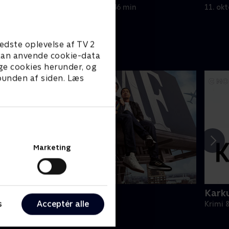
11. oktober 2025 • 46 min
11. ok
edste oplevelse af TV 2
e kan anvende cookie-data
ge cookies herunder, og
 bunden af siden. Læs
Marketing
BMF
Karku
s
Acceptér alle
rimi & Spænding • 3 sæsoner
Krimi 