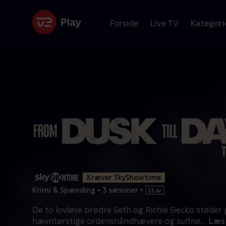
Forside
Live TV
Kategori
Kræver SkyShowtime
Krimi & Spænding
•
3 sæsoner
•
De to lovløse brødre Seth og Richie Gecko støder
hævntørstige ordenshåndhævere og sultne
...
Læs