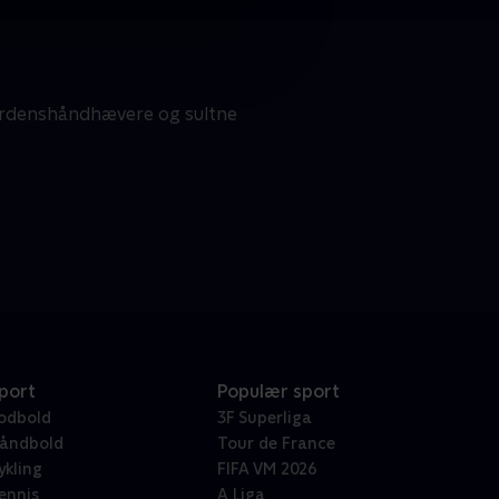
 ordenshåndhævere og sultne
port
Populær sport
odbold
3F Superliga
åndbold
Tour de France
ykling
FIFA VM 2026
ennis
A Liga