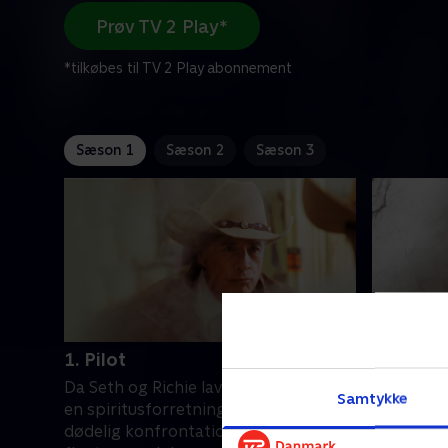
Prøv TV 2 Play*
*tilkøbes til TV 2 Play abonnement
Sæson 1
Sæson 2
Sæson 3
1. Pilot
2. Blood
Da Seth og Richie laver et pitstop ved
I det syd
Samtykke
en spiritusforretning, ender det i en
tæt på at
dødelig konfrontation, og de må tage
Fuller, de