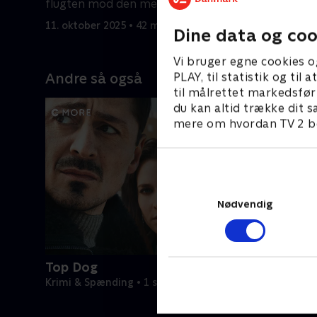
flugten mod den mexicanske grænse.
mod Mexi
11. oktober 2025 • 42 min
11. oktobe
Dine data og coo
Vi bruger egne cookies o
PLAY, til statistik og ti
Andre så også
til målrettet markedsfør
du kan altid trække dit s
mere om hvordan TV 2 be
Nødvendig
Top Dog
Krimi & Spænding • 1 sæsoner