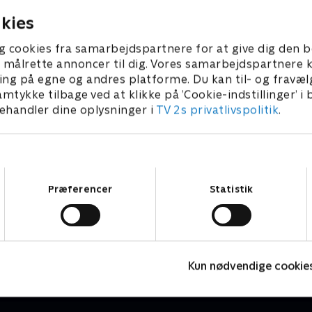
021 • 50 min
30. april 2021 • 49 min
kies
g cookies fra samarbejdspartnere for at give dig den b
l at målrette annoncer til dig. Vores samarbejdspartner
ing på egne og andres platforme. Du kan til- og fravæl
amtykke tilbage ved at klikke på ’Cookie-indstillinger’ i
handler dine oplysninger i
TV 2s privatlivspolitik
.
Samtykkevalg
Præferencer
Statistik
Mord i Auckland
S
Krimi & Spænding • 4 sæsoner
K
Kun nødvendige cookie