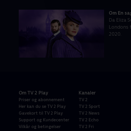
Om En sag
Da Eliza S
Londons f
2020.
Om TV 2 Play
Kanaler
Priser og abonnement
TV 2
Her kan du se TV 2 Play
TV 2 Sport
Gavekort til TV 2 Play
TV 2 News
Support og Kundecenter
TV 2 Echo
Vilkår og betingelser
TV 2 Fri