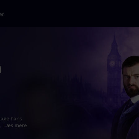
er
n
rtage hans
.
Læs mere