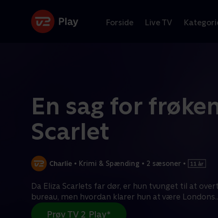
Forside
Live TV
Kategori
En sag for frøke
Scarlet
•
Krimi & Spænding
•
2 sæsoner
•
Da Eliza Scarlets far dør, er hun tvunget til at ove
bureau, men hvordan klarer hun at være Londons
..
Prøv TV 2 Play*