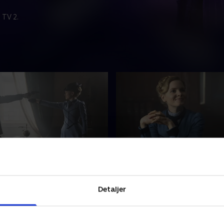
 TV 2.
Woman in Red
3. Deeds Not Words
elig detektiv har Eliza svært
Da Wellington beder Eliza o
de arbejde. I hendes
føler hun endelig, at hendes
Detaljer
on påtager hun sig, ifølge
bliver anerkendt. Men fik h
nalkommissær Wellington,
opgaven, fordi hun er detekti
ulig sag. .
fordi hun er kvinde?.