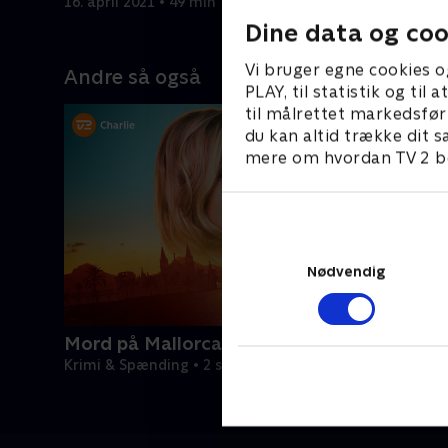
16. april 2021 • 49 min
23. april 2
Dine data og coo
Vi bruger egne cookies o
Andre så også
PLAY, til statistik og ti
til målrettet markedsfør
du kan altid trække dit s
mere om hvordan TV 2 be
Nødvendig
Mord på Mallorca
Krimi & Spænding • 2 sæsoner