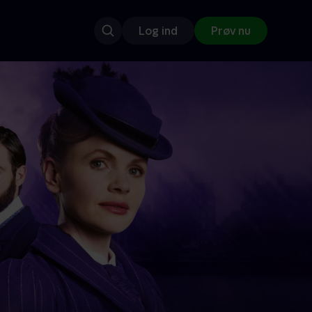
Log ind
Prøv nu