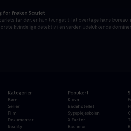
 for frøken Scarlet
carlets far dør, er hun tvunget til at overtage hans bureau
ørste kvindelige detektiv i en verden udelukkende dominer
Kategorier
Populært
S
Børn
Klovn
F
Serier
Badehotellet
H
Film
Sygeplejeskolen
C
Dokumentar
X Factor
T
Reality
Bachelor
B