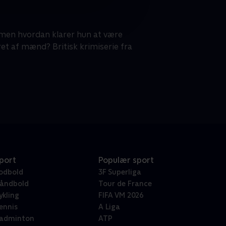
, men hvordan klarer hun at være
et af mænd? Britisk krimiserie fra
port
Populær sport
odbold
3F Superliga
åndbold
Tour de France
ykling
FIFA VM 2026
ennis
A Liga
adminton
ATP