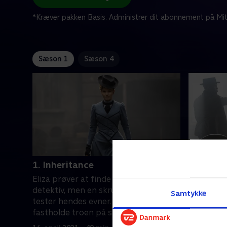
*Kræver pakken Basis. Administrer dit abonnement på Mit
Sæson 1
Sæson 4
1. Inheritance
2. The 
Eliza prøver at finde fodfæste som ny
Som kvind
detektiv, men en skruppelløs klient
ved at fin
Samtykke
tester hendes evner. Kan hun mon
desperati
fastholde troen på sig selv?.
vicekrimi
en helt um