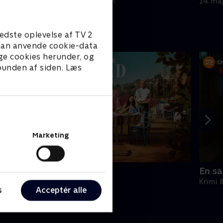
7. maj 2021 • 48 min
14. ma
edste oplevelse af TV 2
e kan anvende cookie-data
ge cookies herunder, og
 bunden af siden. Læs
Marketing
mag for mord
En sa
rimi & Spænding • 1 sæsoner
Krimi 
s
Acceptér alle