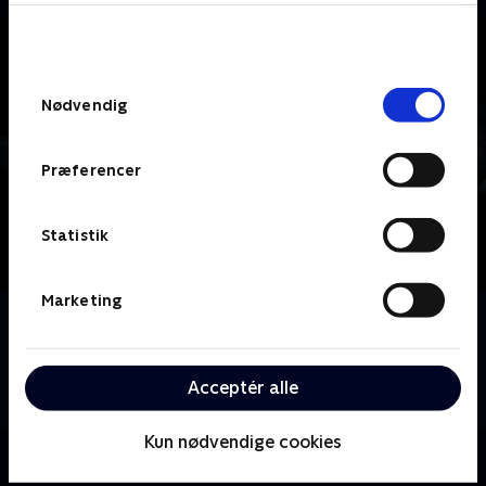
bunden af siden. Læs mere om hvordan TV 2
behandler dine oplysninger i
TV 2s privatlivspolitik
.
Samtykkevalg
Nødvendig
Præferencer
Statistik
Marketing
Om From Dusk Till Dawn
De to lovløse brødre Seth og Richie Gecko støder på
hævntørstige ordenshåndhævere og sultne
Acceptér alle
dæmoner under deres flugt til Mexico.
Kun nødvendige cookies