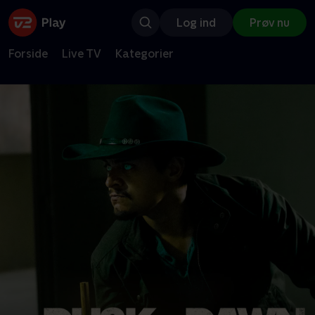
Log ind
Prøv nu
Forside
Live TV
Kategorier