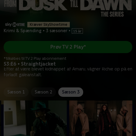
Kræver SkyShowtime
Krimi & Spænding
•
3 sæsoner
•
Prøv TV 2 Play*
*tilkøbes til TV 2 Play abonnement
S3:E6 • Straightjacket
Efter at være blevet kidnappet af Amaru, vågner Richie op på en
forladt galeanstalt.
Sæson 1
Sæson 2
Sæson 3