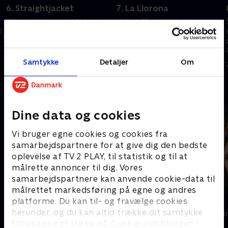
6. Straightjacket
7. La Llorona
Efter at være blevet kidnappet
Holdet får en heldig chance
l
af Amaru, vågner Richie op på
mod Amaru, men intet er, som
en forladt galeanstalt.
det ser ud til, da de bliver ofre
for en kvindelig dæmon.
28. oktober 2025 • 44 min
Samtykke
Detaljer
Om
28. oktober 2025 • 44 min
Andre så også
Dine data og cookies
Vi bruger egne cookies og cookies fra
samarbejdspartnere for at give dig den bedste
oplevelse af TV 2 PLAY, til statistik og til at
målrette annoncer til dig. Vores
samarbejdspartnere kan anvende cookie-data til
målrettet markedsføring på egne og andres
platforme. Du kan til- og fravælge cookies
The Au Pair
Top Dog
herunder, og du kan altid trække dit samtykke
Krimi & Spænding • 1 sæsoner
Krimi & Spændi
tilbage ved at klikke på ’Cookie-indstillinger’ i