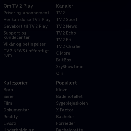
Om TV 2 Play
Kanaler
Priser og abonnement
TV 2
Her kan du se TV 2 Play
TV 2 Sport
Gavekort til TV 2 Play
TV 2 News
Support og
TV 2 Echo
Kundecenter
TV 2 Fri
Vilkår og betingelser
TV 2 Charlie
TV 2 NEWS i offentligt
C More
rum
BritBox
SkyShowtime
Oiii
Kategorier
Populært
Børn
Klovn
Serier
Badehotellet
Film
Sygeplejeskolen
Dokumentar
X Factor
Reality
Bachelor
Livsstil
Forræder
Underholdning
Bachelorette