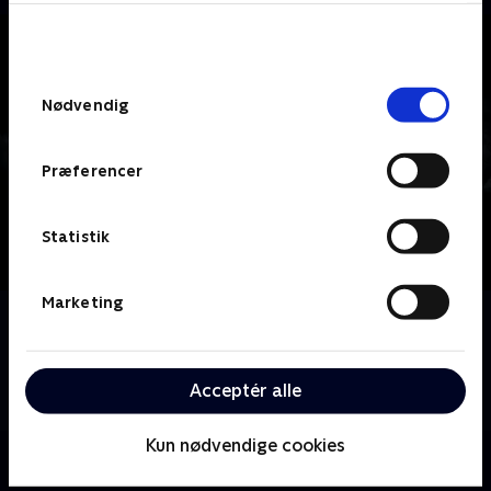
bunden af siden. Læs mere om hvordan TV 2
behandler dine oplysninger i
TV 2s privatlivspolitik
.
Samtykkevalg
Nødvendig
Præferencer
Statistik
Marketing
Om From Dusk Till Dawn
De to lovløse brødre Seth og Richie Gecko støder på
hævntørstige ordenshåndhævere og sultne
Acceptér alle
dæmoner under deres flugt til Mexico.
Kun nødvendige cookies