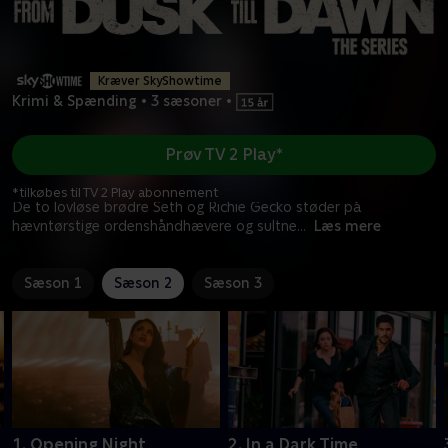
Kræver SkyShowtime
Krimi & Spænding
•
3 sæsoner
•
Prøv TV 2 Play*
*tilkøbes til TV 2 Play abonnement
De to lovløse brødre Seth og Richie Gecko støder på
hævntørstige ordenshåndhævere og sultne
...
Læs mere
Sæson 1
Sæson 2
Sæson 3
1. Opening Night
2. In a Dark Time