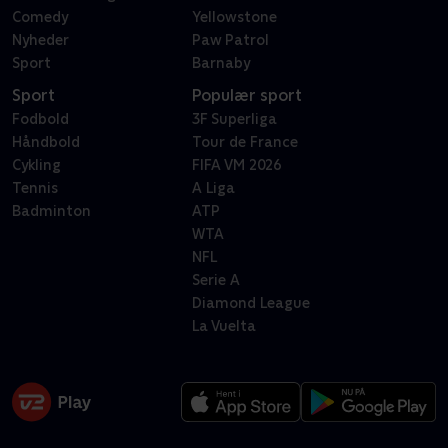
Comedy
Yellowstone
Nyheder
Paw Patrol
Sport
Barnaby
Sport
Populær sport
Fodbold
3F Superliga
Håndbold
Tour de France
Cykling
FIFA VM 2026
Tennis
A Liga
Badminton
ATP
WTA
NFL
Serie A
Diamond League
La Vuelta