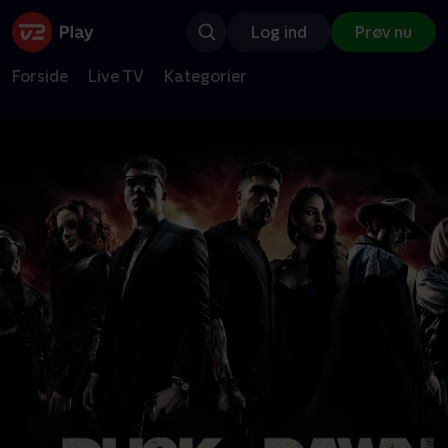
Log ind
Prøv nu
Forside
Live TV
Kategorier