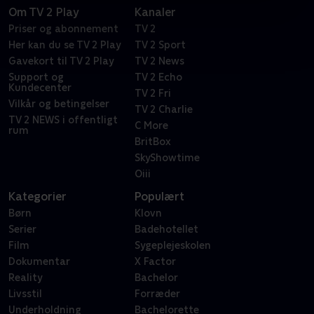
Om TV 2 Play
Kanaler
Priser og abonnement
TV 2
Her kan du se TV 2 Play
TV 2 Sport
Gavekort til TV 2 Play
TV 2 News
Support og
TV 2 Echo
Kundecenter
TV 2 Fri
Vilkår og betingelser
TV 2 Charlie
TV 2 NEWS i offentligt
C More
rum
BritBox
SkyShowtime
Oiii
Kategorier
Populært
Børn
Klovn
Serier
Badehotellet
Film
Sygeplejeskolen
Dokumentar
X Factor
Reality
Bachelor
Livsstil
Forræder
Underholdning
Bachelorette