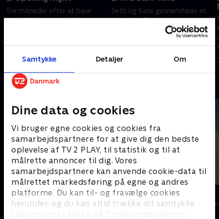
Tre måneder efter at have
Seth og Kate gennemfører et
befriet Satanico, er Gecko-
røveri, og Gonzalez
brødrene stadig på flugt.
konfronteres med
mareridtsagtige syn.
28. oktober 2025 • 44 min
28. oktober 2025 • 44 min
Samtykke
Detaljer
Om
Andre så også
Dine data og cookies
Vi bruger egne cookies og cookies fra
samarbejdspartnere for at give dig den bedste
oplevelse af TV 2 PLAY, til statistik og til at
målrette annoncer til dig. Vores
samarbejdspartnere kan anvende cookie-data til
målrettet markedsføring på egne og andres
platforme. Du kan til- og fravælge cookies
Top Dog
The Au Pair
herunder, og du kan altid trække dit samtykke
Krimi & Spænding • 1 sæsoner
Krimi & Spændi
tilbage ved at klikke på ’Cookie-indstillinger’ i