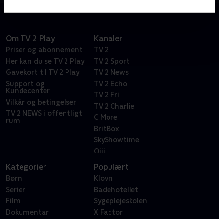
Om TV 2 Play
Kanaler
Priser og abonnement
TV 2
Her kan du se TV 2 Play
TV 2 Sport
Gavekort til TV 2 Play
TV 2 News
Support og
TV 2 Echo
Kundecenter
TV 2 Fri
Vilkår og betingelser
TV 2 Charlie
TV 2 NEWS i offentligt
C More
rum
BritBox
SkyShowtime
Oiii
Kategorier
Populært
Børn
Klovn
Serier
Badehotellet
Film
Sygeplejeskolen
Dokumentar
X Factor