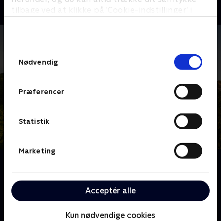
tilbage ved at klikke på ’Cookie-indstillinger’ i
bunden af siden. Læs mere om hvordan TV 2
behandler dine oplysninger i
TV 2s privatlivspolitik
.
Samtykkevalg
Nødvendig
Præferencer
Statistik
Marketing
Om Franske drømmeslotte
Over hele Frankrig ligger skønne slotte, som er blevet
drømmehjemmene for helt almindelige mennesker.
Acceptér alle
Følg deres eventyr og hårde arbejde, når de realiserer
deres drømme om alt fra vinkældre til nye haveanlæg
Kun nødvendige cookies