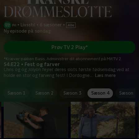
•
Livsstil
•
6 sæsoner
•
Ny episode på søndag
Prøv TV 2 Play*
*Kræver pakken Basis. Administrer dit abonnement på Mit TV 2.
S4:E22 • Fest og farver
Chris og og Jolyon fejrer deres slots første fødselsdag ved at
holde en stor og farverig fest! I Dordogne
...
Læs mere
Sæson 1
Sæson 2
Sæson 3
Sæson 4
Sæson 5