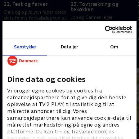
22. Fest og farver
23. Tovtrækning og
tekøkken
Chris og og Jolyon fejrer deres
Jon og Carmen leger
slots første fødselsdag ved at
tovtrækning med vinstokkene,
holde en stor og farverig fest! I
der truer deres tårn. Christina
Dordogne renoverer Tim og
og Sassan ringer efter hjælp,
Krys deres udhus.
28. maj 2024 • 44 min
da de kaster sig over et
29. maj 2024 • 44 min
Samtykke
Detaljer
Om
tekøkken ved poolen.
Andre så også
Dine data og cookies
Vi bruger egne cookies og cookies fra
samarbejdspartnere for at give dig den bedste
oplevelse af TV 2 PLAY, til statistik og til at
målrette annoncer til dig. Vores
samarbejdspartnere kan anvende cookie-data til
målrettet markedsføring på egne og andres
Linde på Langeland
Drømmeslot 
platforme. Du kan til- og fravælge cookies
Livsstil • 5 sæsoner
Livsstil • 1 sæs
herunder, og du kan altid trække dit samtykke