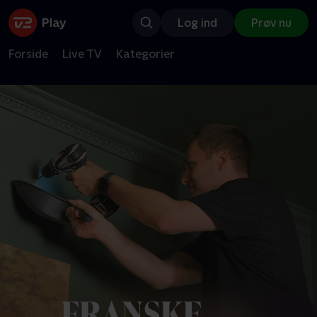
Log ind
Prøv nu
Forside
Live TV
Kategorier