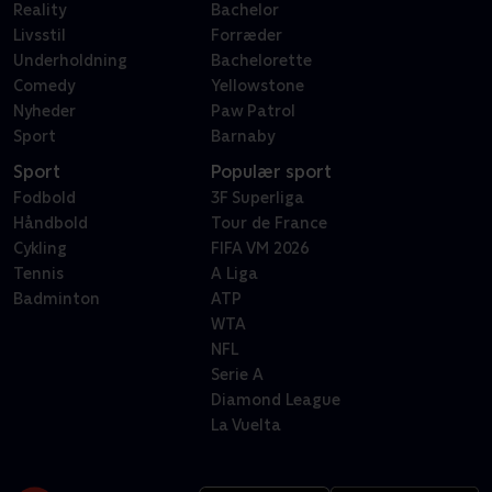
Reality
Bachelor
Livsstil
Forræder
Underholdning
Bachelorette
Comedy
Yellowstone
Nyheder
Paw Patrol
Sport
Barnaby
Sport
Populær sport
Fodbold
3F Superliga
Håndbold
Tour de France
Cykling
FIFA VM 2026
Tennis
A Liga
Badminton
ATP
WTA
NFL
Serie A
Diamond League
La Vuelta