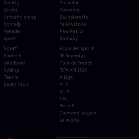
Reality
Bachelor
Livsstil
Forræder
Underholdning
Bachelorette
Comedy
Yellowstone
Nyheder
Paw Patrol
Sport
Barnaby
Sport
Populær sport
Fodbold
3F Superliga
Håndbold
Tour de France
Cykling
FIFA VM 2026
Tennis
A Liga
Badminton
ATP
WTA
NFL
Serie A
Diamond League
La Vuelta