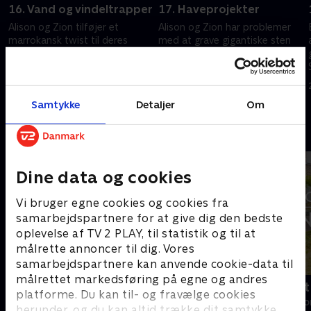
16. Vand og vindeltrapper
17. Haveprojekter
Alison og Zion tilføjer et
Alison og Zion har problemer
marrokansk twist til deres
med at grave gigantiske sten
bryllupssuite, Tim og Sasha
op i deres bryllupshave, og
eksperimenterer med vand, og
Sasha bøvler med et
Becky og Mark bøvler med en
malerprojekt.
23. maj 2024 • 43 min
24. maj 2024 • 44 min
vindeltrappe.
Samtykke
Detaljer
Om
Andre så også
Dine data og cookies
Vi bruger egne cookies og cookies fra
samarbejdspartnere for at give dig den bedste
oplevelse af TV 2 PLAY, til statistik og til at
målrette annoncer til dig. Vores
samarbejdspartnere kan anvende cookie-data til
målrettet markedsføring på egne og andres
Linde på Langeland
Drømmeslot 
platforme. Du kan til- og fravælge cookies
Livsstil • 5 sæsoner
Livsstil • 1 sæs
herunder, og du kan altid trække dit samtykke