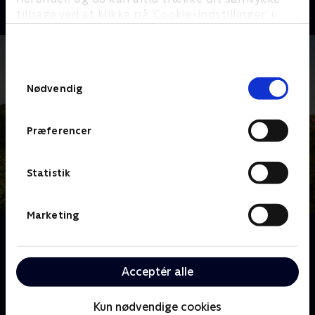
tilbage ved at klikke på ’Cookie-indstillinger’ i
bunden af siden. Læs mere om hvordan TV 2
behandler dine oplysninger i
TV 2s privatlivspolitik
.
Samtykkevalg
Nødvendig
Præferencer
Statistik
Marketing
Om Franske drømmeslotte
Over hele Frankrig ligger skønne slotte, som er blevet
drømmehjemmene for helt almindelige mennesker.
Acceptér alle
Følg deres eventyr og hårde arbejde, når de realiserer
deres drømme om alt fra vinkældre til nye haveanlæg
Kun nødvendige cookies