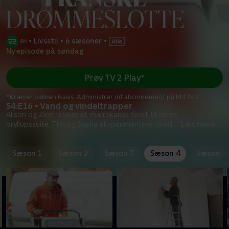
•
Livsstil
•
6 sæsoner
•
Ny episode på søndag
Prøv TV 2 Play*
*Kræver pakken Basis. Administrer dit abonnement på Mit TV 2.
S4:E16 • Vand og vindeltrapper
Alison og Zion tilføjer et marrokansk twist til deres
bryllupssuite, Tim og Sasha eksperimenterer med
...
Læs mere
Sæson 1
Sæson 2
Sæson 3
Sæson 4
Sæson 5