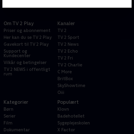
Om TV 2 Play
Kanaler
Priser og abonnement
TV 2
Her kan du se TV 2 Play
TV 2 Sport
Gavekort til TV 2 Play
TV 2 News
Support og
TV 2 Echo
Kundecenter
TV 2 Fri
Vilkår og betingelser
TV 2 Charlie
TV 2 NEWS i offentligt
C More
rum
BritBox
SkyShowtime
Oiii
Kategorier
Populært
Børn
Klovn
Serier
Badehotellet
Film
Sygeplejeskolen
Dokumentar
X Factor