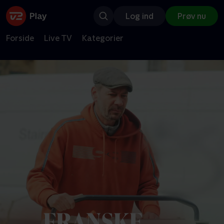
Log ind
Prøv nu
Forside
Live TV
Kategorier