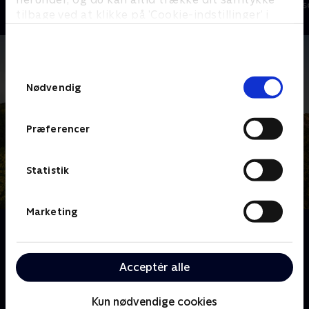
Livsstil • 18 sæ
tilbage ved at klikke på ’Cookie-indstillinger’ i
bunden af siden. Læs mere om hvordan TV 2
behandler dine oplysninger i
TV 2s privatlivspolitik
.
Samtykkevalg
Nødvendig
Præferencer
Statistik
Marketing
Om Franske drømmeslotte
Over hele Frankrig ligger skønne slotte, som er blevet
drømmehjemmene for helt almindelige mennesker.
Acceptér alle
Følg deres eventyr og hårde arbejde, når de realiserer
deres drømme om alt fra vinkældre til nye haveanlæg
Kun nødvendige cookies