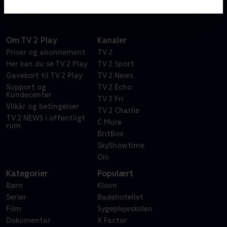
Om TV 2 Play
Kanaler
Priser og abonnement
TV 2
Her kan du se TV 2 Play
TV 2 Sport
Gavekort til TV 2 Play
TV 2 News
Support og
TV 2 Echo
Kundecenter
TV 2 Fri
Vilkår og betingelser
TV 2 Charlie
TV 2 NEWS i offentligt
C More
rum
BritBox
SkyShowtime
Oiii
Kategorier
Populært
Børn
Klovn
Serier
Badehotellet
Film
Sygeplejeskolen
Dokumentar
X Factor