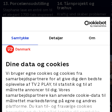
13. Porcelænsudstilling
14. Tårnprojekt og
træhus
Stephanie lave en entré om til
Kraftig vind skaber problemer
et elegant 1700-tals-inspireret
for Janet og Philips
rum, hvor hendes
tårnprojekt, og Anna og
porcelænssamling kan stå, og
Edward bygger et træhus i
Donna og Paul genetablerer et
29. marts 2022 • 43 min
slots-skala.
vigtigt vindue.
29. marts 2022 • 44 min
Samtykke
Detaljer
Om
Andre så også
Dine data og cookies
Vi bruger egne cookies og cookies fra
samarbejdspartnere for at give dig den bedste
oplevelse af TV 2 PLAY, til statistik og til at
målrette annoncer til dig. Vores
samarbejdspartnere kan anvende cookie-data til
målrettet markedsføring på egne og andres
Drømmeslot på højkant
Beliggenhed,
platforme. Du kan til- og fravælge cookies
beliggenhed
Livsstil • 1 sæsoner
herunder, og du kan altid trække dit samtykke