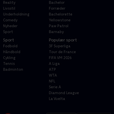
Reality
Bachelor
Livsstil
Forræder
Underholdning
Bachelorette
Comedy
Yellowstone
Nyheder
Paw Patrol
Sport
Barnaby
Sport
Populær sport
Fodbold
3F Superliga
Håndbold
Tour de France
Cykling
FIFA VM 2026
Tennis
A Liga
Badminton
ATP
WTA
NFL
Serie A
Diamond League
La Vuelta