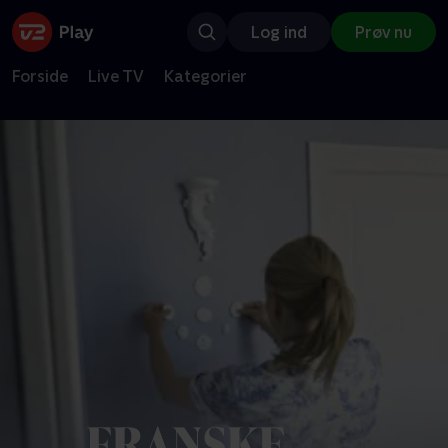
Log ind
Prøv nu
Forside
Live TV
Kategorier