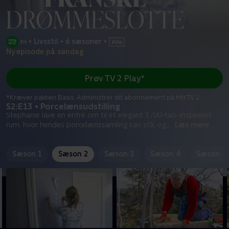
•
Livsstil
•
6 sæsoner
•
Ny episode på søndag
Prøv TV 2 Play*
*Kræver pakken Basis. Administrer dit abonnement på Mit TV 2.
S2:E13 • Porcelænsudstilling
Stephanie lave en entré om til et elegant 1700-tals-inspireret
rum, hvor hendes porcelænssamling kan stå, og
...
Læs mere
Sæson 1
Sæson 2
Sæson 3
Sæson 4
Sæson 5