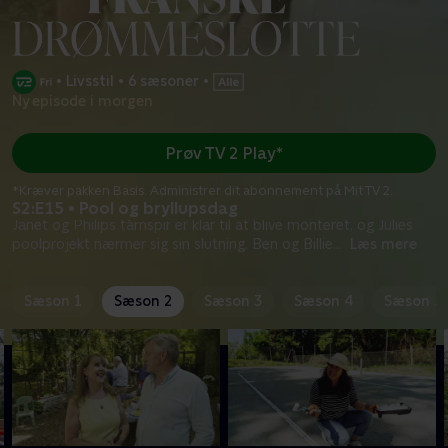
•
Livsstil
•
6 sæsoner
•
Ny episode i morgen
Prøv TV 2 Play*
*Kræver pakken Basis. Administrer dit abonnement på Mit TV 2.
S2:E15 • Pool og bryllupsdag
Janet og Philips tårnspir er klar til at blive monteret, og Julies
poolprojekt nærmer sig sin slutning. Ben og Billie
...
Læs mere
Sæson 1
Sæson 2
Sæson 3
Sæson 4
Sæson 5