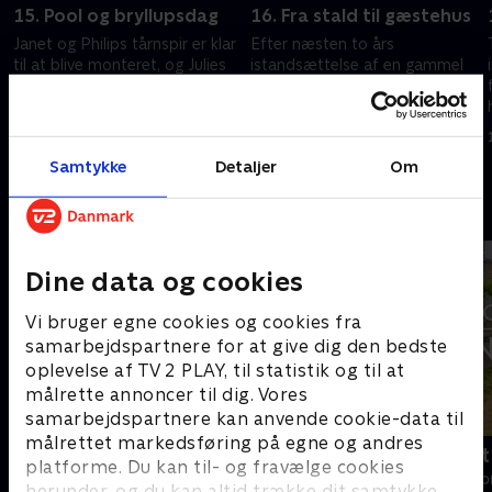
15. Pool og bryllupsdag
16. Fra stald til gæstehus
Janet og Philips tårnspir er klar
Efter næsten to års
til at blive monteret, og Julies
istandsættelse af en gammel
poolprojekt nærmer sig sin
stald, som skal være gæstehus,
slutning. Ben og Billie fejrer
nærmer projektet sig sin
deres 20-års-bryllupsdag.
slutning for Tim og Rebecca.
30. marts 2022 • 43 min
11. juni 2022 • 43 min
Samtykke
Detaljer
Om
Andre så også
Dine data og cookies
Vi bruger egne cookies og cookies fra
samarbejdspartnere for at give dig den bedste
oplevelse af TV 2 PLAY, til statistik og til at
målrette annoncer til dig. Vores
samarbejdspartnere kan anvende cookie-data til
målrettet markedsføring på egne og andres
Linde på Langeland
Drømmeslot 
platforme. Du kan til- og fravælge cookies
Livsstil • 5 sæsoner
Livsstil • 1 sæs
herunder, og du kan altid trække dit samtykke