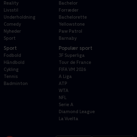
Reality
Bachelor
Livsstil
Forræder
Underholdning
Bachelorette
Comedy
Yellowstone
Nyheder
Paw Patrol
Sport
Barnaby
Sport
Populær sport
Fodbold
3F Superliga
Håndbold
Tour de France
Cykling
FIFA VM 2026
Tennis
A Liga
Badminton
ATP
WTA
NFL
Serie A
Diamond League
La Vuelta