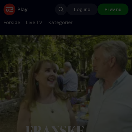
Log ind
Prøv nu
Forside
Live TV
Kategorier