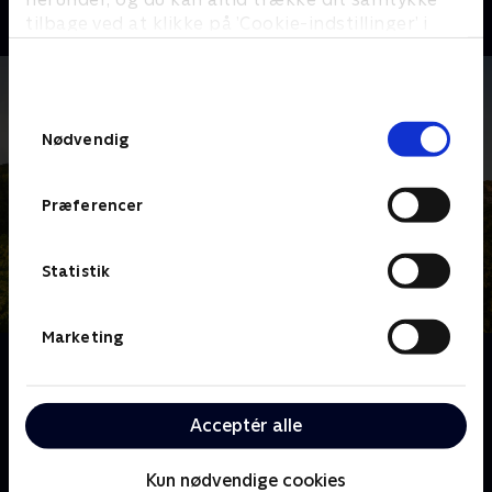
tilbage ved at klikke på ’Cookie-indstillinger’ i
bunden af siden. Læs mere om hvordan TV 2
behandler dine oplysninger i
TV 2s privatlivspolitik
.
Samtykkevalg
Nødvendig
Præferencer
Statistik
Marketing
Om Franske drømmeslotte
Over hele Frankrig ligger skønne slotte, som er blevet
drømmehjemmene for helt almindelige mennesker.
Acceptér alle
Følg deres eventyr og hårde arbejde, når de realiserer
deres drømme om alt fra vinkældre til nye haveanlæg
Kun nødvendige cookies