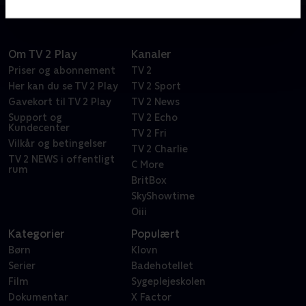
Om TV 2 Play
Kanaler
Priser og abonnement
TV 2
Her kan du se TV 2 Play
TV 2 Sport
Gavekort til TV 2 Play
TV 2 News
Support og
TV 2 Echo
Kundecenter
TV 2 Fri
Vilkår og betingelser
TV 2 Charlie
TV 2 NEWS i offentligt
C More
rum
BritBox
SkyShowtime
Oiii
Kategorier
Populært
Børn
Klovn
Serier
Badehotellet
Film
Sygeplejeskolen
Dokumentar
X Factor