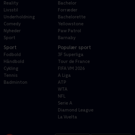
Reality
Bachelor
Livsstil
Forræder
Underholdning
Bachelorette
Comedy
Yellowstone
Nyheder
Paw Patrol
Sport
Barnaby
Sport
Populær sport
Fodbold
3F Superliga
Håndbold
Tour de France
Cykling
FIFA VM 2026
Tennis
A Liga
Badminton
ATP
WTA
NFL
Serie A
Diamond League
La Vuelta