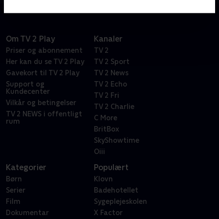
Om TV 2 Play
Kanaler
Priser og abonnement
TV 2
Her kan du se TV 2 Play
TV 2 Sport
Gavekort til TV 2 Play
TV 2 News
Support og
TV 2 Echo
Kundecenter
TV 2 Fri
Vilkår og betingelser
TV 2 Charlie
TV 2 NEWS i offentligt
C More
rum
BritBox
SkyShowtime
Oiii
Kategorier
Populært
Børn
Klovn
Serier
Badehotellet
Film
Sygeplejeskolen
Dokumentar
X Factor