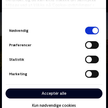
tilbage ved at klikke på ’Cookie-indstillinger’ i
bunden af siden. Læs mere om hvordan TV 2
behandler dine oplysninger i
TV 2s privatlivspolitik
.
Samtykkevalg
Nødvendig
Præferencer
Statistik
Marketing
Om Franske drømmeslotte
Over hele Frankrig ligger skønne slotte, som er blevet
drømmehjemmene for helt almindelige mennesker.
Acceptér alle
Følg deres eventyr og hårde arbejde, når de realiserer
deres drømme om alt fra vinkældre til nye haveanlæg
Kun nødvendige cookies