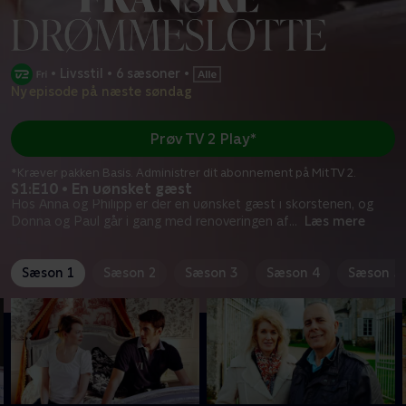
•
Livsstil
•
6 sæsoner
•
Ny episode på næste søndag
Prøv TV 2 Play*
*Kræver pakken Basis. Administrer dit abonnement på Mit TV 2.
S1:E10 • En uønsket gæst
Hos Anna og Philipp er der en uønsket gæst i skorstenen, og
Donna og Paul går i gang med renoveringen af
...
Læs mere
Sæson 1
Sæson 2
Sæson 3
Sæson 4
Sæson 5