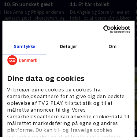
10. En uønsket gæst
11. Et tårntoilet
l
Hos Anna og Philipp er der en
Da Angela og Steve vil lave et
uønsket gæst i skorstenen, og
toilet i et af deres tårne, bliver
Donna og Paul går i gang med
de udfordret. Alison og Zion
renoveringen af deres Victoria-
besøger to forskellige slotte i
suite.
deres jagt på et nyt hjem.
6. november 2021 • 43 min
6. november 2021 • 44 min
Samtykke
Detaljer
Om
Andre så også
Dine data og cookies
Vi bruger egne cookies og cookies fra
samarbejdspartnere for at give dig den bedste
oplevelse af TV 2 PLAY, til statistik og til at
målrette annoncer til dig. Vores
samarbejdspartnere kan anvende cookie-data til
målrettet markedsføring på egne og andres
Linde på Langeland
Drømmeslot 
platforme. Du kan til- og fravælge cookies
Livsstil • 5 sæsoner
Livsstil • 1 sæs
herunder, og du kan altid trække dit samtykke