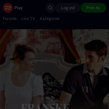
Log ind
Prøv nu
Forside
Live TV
Kategorier