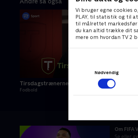
Andre så også
Vi bruger egne cookies o
PLAY, til statistik og ti
til målrettet markedsfør
du kan altid trække dit s
mere om hvordan TV 2 be
Nødvendig
Tirsdagstrænerne
Fodbold
Om FIFA 
Se eller 