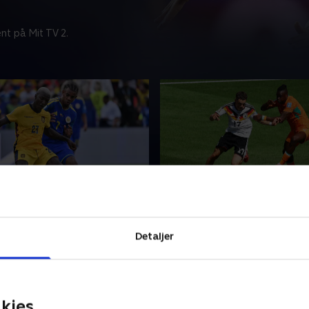
nt på Mit TV 2.
-Curacao
Tyskland-Elfenbenskyst
gense VM-opgøret mellem
Se eller gense VM-opgøret
Detaljer
g Curacao.
Tyskland og Elfenbenskyste
26 • 114 min
20. juni 2026 • 107 min
kies