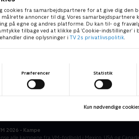
g cookies fra samarbejdspartnere for at give dig den b
l at målrette annoncer til dig. Vores samarbejdspartner
ing på egne og andres platforme. Du kan til- og fravæl
amtykke tilbage ved at klikke på ’Cookie-indstillinger’ i
handler dine oplysninger i
TV 2s privatlivspolitik
.
Samtykkevalg
Præferencer
Statistik
Kristoffer Olsson - min vigtigste kamp
L
2024 • Fodbold • 22 min
F
Kun nødvendige cookie
VM 2026 - Kampe
gense alle kampene fra VM-fodbold i Mexico, USA og Canada