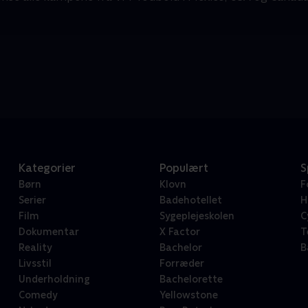
Kategorier
Populært
S
Børn
Klovn
F
Serier
Badehotellet
H
Film
Sygeplejeskolen
C
Dokumentar
X Factor
T
Reality
Bachelor
B
Livsstil
Forræder
Underholdning
Bachelorette
Comedy
Yellowstone