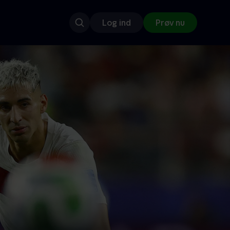
Log ind
Prøv nu