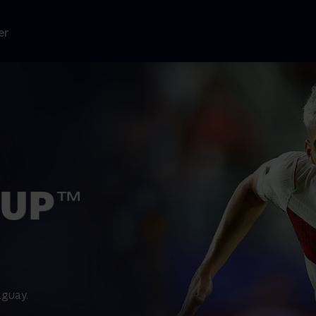
er
guay.