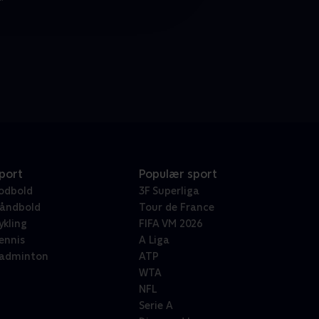
port
Populær sport
odbold
3F Superliga
åndbold
Tour de France
ykling
FIFA VM 2026
ennis
A Liga
adminton
ATP
WTA
NFL
Serie A