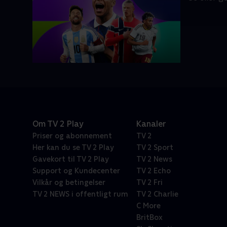
Om TV 2 Play
Kanaler
Priser og abonnement
TV 2
Her kan du se TV 2 Play
TV 2 Sport
Gavekort til TV 2 Play
TV 2 News
Support og Kundecenter
TV 2 Echo
Vilkår og betingelser
TV 2 Fri
TV 2 NEWS i offentligt rum
TV 2 Charlie
C More
BritBox