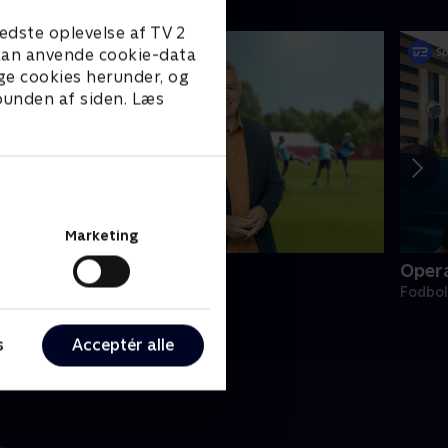
edste oplevelse af TV 2
e kan anvende cookie-data
ge cookies herunder, og
 bunden af siden. Læs
Marketing
andsholdslejren
Oper
odbold
Fodbol
s
Acceptér alle
.