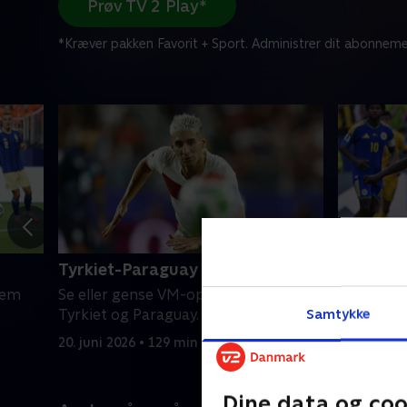
Prøv TV 2 Play*
*Kræver pakken Favorit + Sport. Administrer dit abonneme
Tyrkiet-Paraguay
Ecuador
lem
Se eller gense VM-opgøret mellem
Se eller 
Samtykke
Tyrkiet og Paraguay.
Ecuador o
20. juni 2026 • 129 min
20. juni 20
Dine data og coo