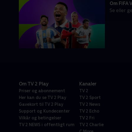
Om FIFA 
Se eller 
Om TV 2 Play
Kanaler
Priser og abonnement
TV 2
Her kan du se TV 2 Play
TV 2 Sport
Gavekort til TV 2 Play
TV 2 News
Support og Kundecenter
TV 2 Echo
Vilkår og betingelser
TV 2 Fri
TV 2 NEWS i offentligt rum
TV 2 Charlie
C More