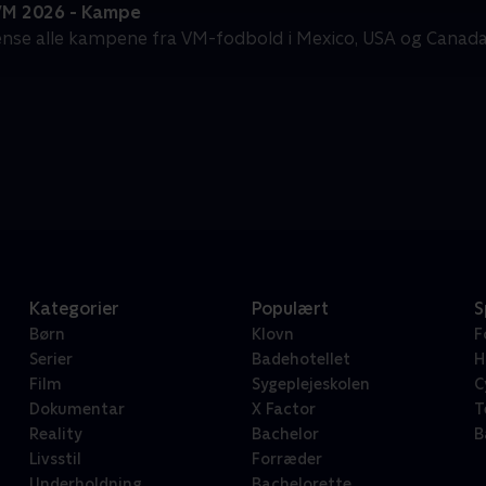
VM 2026 - Kampe
gense alle kampene fra VM-fodbold i Mexico, USA og Canada
Kategorier
Populært
S
Børn
Klovn
F
Serier
Badehotellet
H
Film
Sygeplejeskolen
C
Dokumentar
X Factor
T
Reality
Bachelor
B
Livsstil
Forræder
Underholdning
Bachelorette