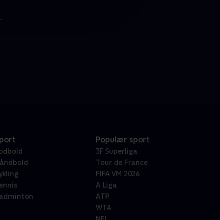
.
port
Populær sport
odbold
3F Superliga
åndbold
Tour de France
ykling
FIFA VM 2026
ennis
A Liga
adminton
ATP
WTA
NFL