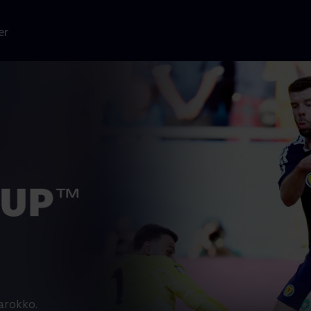
er
arokko.