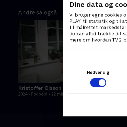
Dine data og coo
Andre så også
Vi bruger egne cookies o
PLAY, til statistik og ti
til målrettet markedsfør
du kan altid trække dit s
mere om hvordan TV 2 be
Nødvendig
Kristoffer Olsson - min vigtigste kamp
2024 • Fodbold • 22 min