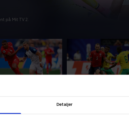
nt på Mit TV 2.
om 7 dage
Udløber om 7 dage
 - Bosnien-Hercegovina
Tjekkiet-Sydafrika
Detaljer
gense VM-opgøret mellem
Se eller gense VM-opgøret
g Bosnien-Hercegovina.
Tjekkiet og Sydafrika.
26 • 108 min
18. juni 2026 • 111 min