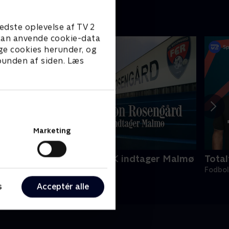
edste oplevelse af TV 2
e kan anvende cookie-data
ge cookies herunder, og
 bunden af siden. Læs
Marketing
peration Rosengård - FCK indtager Malmø
Tota
odbold • 1 sæsoner
Fodbo
s
Acceptér alle