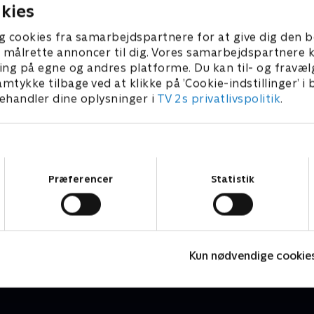
kies
g cookies fra samarbejdspartnere for at give dig den b
l at målrette annoncer til dig. Vores samarbejdspartner
ing på egne og andres platforme. Du kan til- og fravæl
amtykke tilbage ved at klikke på ’Cookie-indstillinger’ i
handler dine oplysninger i
TV 2s privatlivspolitik
.
Samtykkevalg
Præferencer
Statistik
Landsholdslejren
O
Fodbold
F
Kun nødvendige cookie