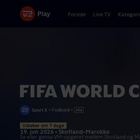
Forside
Live TV
Kategori
•
Fodbold
•
Udløber om 7 dage
19. jun 2026 • Skotland-Marokko
Se eller gense VM-opgøret mellem Skotland og M