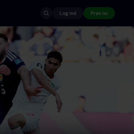
Log ind
Prøv nu