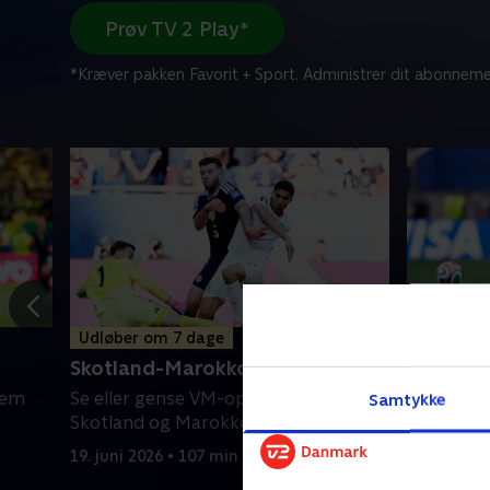
Prøv TV 2 Play*
*Kræver pakken Favorit + Sport. Administrer dit abonneme
Udløber om 7 dage
Udløber 
Skotland-Marokko
Schweiz
lem
Se eller gense VM-opgøret mellem
Se eller 
Samtykke
Skotland og Marokko.
Schweiz o
19. juni 2026 • 107 min
18. juni 20