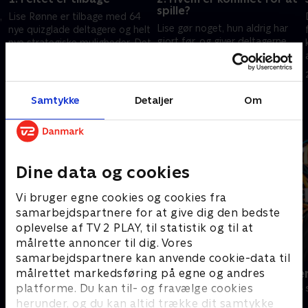
spille?
,
Lise Rønne er tilbage med 64
Lise gør noget, hun aldrig har
nye quizglade deltagere og helt
gjort før, og giver deltagerne
nye strategiske muligheder. Det
en særlig mulighed. Der skal
gælder stadig om at holde
quizzes i MGP og Star Wars, og
n
hovedet koldt og præstere
14. februar 2026 • 55 min
så bliver der slået en 'Feltet'-
under pres.
21. februar 2026 • 55 min
rekord.
Samtykke
Detaljer
Om
Andre så også
Dine data og cookies
Vi bruger egne cookies og cookies fra
samarbejdspartnere for at give dig den bedste
oplevelse af TV 2 PLAY, til statistik og til at
målrette annoncer til dig. Vores
samarbejdspartnere kan anvende cookie-data til
målrettet markedsføring på egne og andres
Ordet er mit
Hvem vil vær
platforme. Du kan til- og fravælge cookies
Quiz-shows • 5 sæsoner
Quiz-shows • 4
herunder, og du kan altid trække dit samtykke