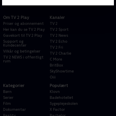
Om TV 2 Play
Kanaler
Priser og abonnement
TV 2
Her kan du se TV 2 Play
TV 2 Sport
Gavekort til TV 2 Play
TV 2 News
Support og
TV 2 Echo
Kundecenter
TV 2 Fri
Vilkår og betingelser
TV 2 Charlie
TV 2 NEWS i offentligt
C More
rum
BritBox
SkyShowtime
Oiii
Kategorier
Populært
Børn
Klovn
Serier
Badehotellet
Film
Sygeplejeskolen
Dokumentar
X Factor
Reality
Bachelor