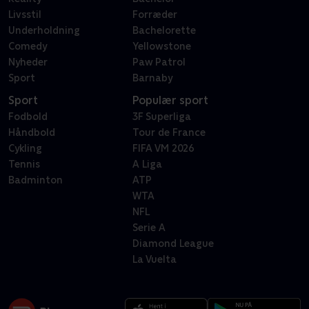
Livsstil
Forræder
Underholdning
Bachelorette
Comedy
Yellowstone
Nyheder
Paw Patrol
Sport
Barnaby
Sport
Populær sport
Fodbold
3F Superliga
Håndbold
Tour de France
Cykling
FIFA VM 2026
Tennis
A Liga
Badminton
ATP
WTA
NFL
Serie A
Diamond League
La Vuelta