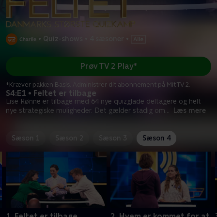
•
Quiz-shows
•
4 sæsoner
•
Prøv TV 2 Play*
*Kræver pakken Basis. Administrer dit abonnement på Mit TV 2.
S4:E1 • Feltet er tilbage
Lise Rønne er tilbage med 64 nye quizglade deltagere og helt
nye strategiske muligheder. Det gælder stadig om
...
Læs mere
Sæson 1
Sæson 2
Sæson 3
Sæson 4
1. Feltet er tilbage
2. Hvem er kommet for at