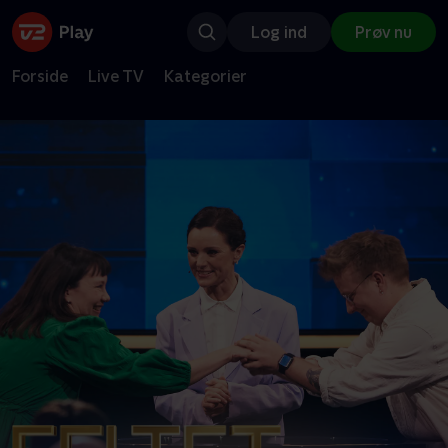
Log ind
Prøv nu
Forside
Live TV
Kategorier